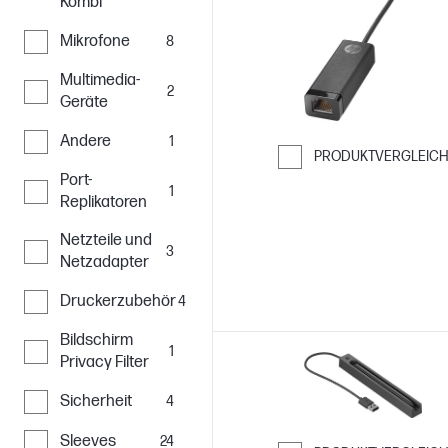
Kombi
Mikrofone
8
Multimedia-
2
Geräte
Andere
1
PRODUKTVERGLEIC
Port-
Weiter zum Ver
1
Replikatoren
Netzteile und
3
Netzadapter
Druckerzubehör
4
Bildschirm
1
Privacy Filter
Sicherheit
4
Sleeves
24