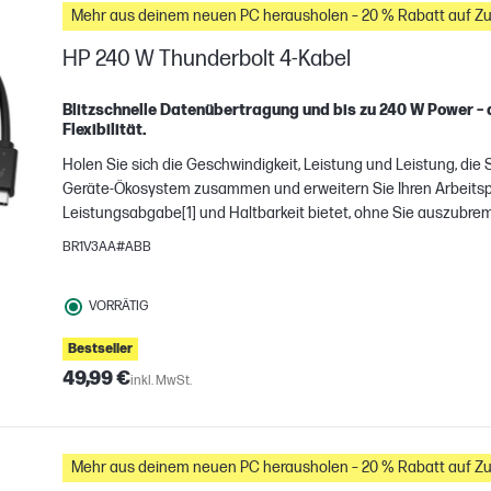
Mehr aus deinem neuen PC herausholen – 20 % Rabatt auf Z
HP 240 W Thunderbolt 4-Kabel
Blitzschnelle Datenübertragung und bis zu 240 W Power –
Flexibilität.
Holen Sie sich die Geschwindigkeit, Leistung und Leistung, die S
Geräte-Ökosystem zusammen und erweitern Sie Ihren Arbeitsplat
Leistungsabgabe[1] und Haltbarkeit bietet, ohne Sie auszubre
BR1V3AA#ABB
H
gleichen
VORRÄTIG
Bestseller
49,99 €
inkl. MwSt.
Mehr aus deinem neuen PC herausholen – 20 % Rabatt auf Z