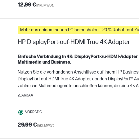
12,99 €
inkl. MwSt.
Mehr aus deinem neuen PC herausholen – 20 % Rabatt auf Z
HP DisplayPort-auf-HDMI True 4K-Adapter
H
Einfache Verbindung in 4K: DisplayPort-zu-HDMI-Adapter f
gleichen
Multimedia und Business.
Nutzen Sie die vorhandenen Anschlüsse auf Ihrem HP Business
DisplayPort-auf-HDMI True 4K-Adapter, der den DisplayPort™-Au
zahlreiche Multimediageräte anschließen können, die eine 4K-A
2JA63AA
VORRÄTIG
29,99 €
inkl. MwSt.