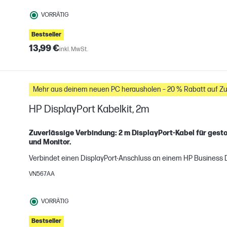
VORRÄTIG
Bestseller
13,99 €
inkl. MwSt.
Mehr aus deinem neuen PC herausholen – 20 % Rabatt auf Z
HP DisplayPort Kabelkit, 2m
Zuverlässige Verbindung: 2 m DisplayPort-Kabel für gest
und Monitor.
H
Verbindet einen DisplayPort-Anschluss an einem HP Business 
gleichen
VN567AA
VORRÄTIG
Bestseller