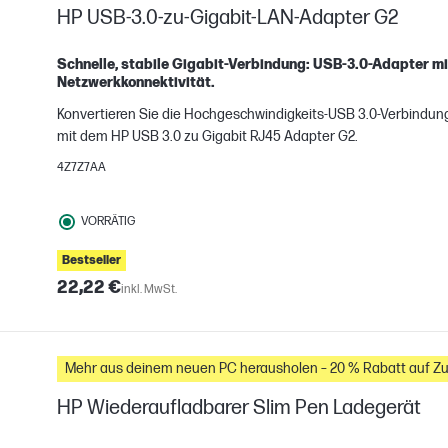
HP USB-3.0-zu-Gigabit-LAN-Adapter G2
Schnelle, stabile Gigabit-Verbindung: USB-3.0-Adapter m
Netzwerkkonnektivität.
Konvertieren Sie die Hochgeschwindigkeits-USB 3.0-Verbindung
mit dem HP USB 3.0 zu Gigabit RJ45 Adapter G2.
H
4Z7Z7AA
gleichen
VORRÄTIG
Bestseller
22,22 €
inkl. MwSt.
Mehr aus deinem neuen PC herausholen – 20 % Rabatt auf Z
HP Wiederaufladbarer Slim Pen Ladegerät