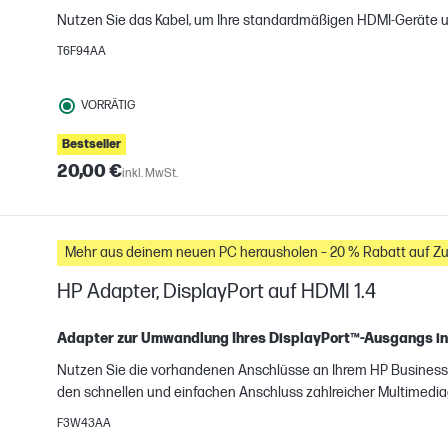
gleichen
Nutzen Sie das Kabel, um Ihre standardmäßigen HDMI-Geräte u
T6F94AA
VORRÄTIG
Bestseller
20,00 €
inkl. MwSt.
Mehr aus deinem neuen PC herausholen – 20 % Rabatt auf Z
HP Adapter, DisplayPort auf HDMI 1.4
Adapter zur Umwandlung Ihres DisplayPort™-Ausgangs i
H
Nutzen Sie die vorhandenen Anschlüsse an Ihrem HP Business 
gleichen
den schnellen und einfachen Anschluss zahlreicher Multimedia
F3W43AA