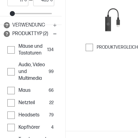
VERWENDUNG
PRODUKTTYP (2)
Mäuse und
PRODUKTVERGLEIC
134
Tastaturen
Weiter zum Ver
Audio, Video
und
99
Multimedia
Maus
66
Netzteil
22
Headsets
79
Kopfhörer
4