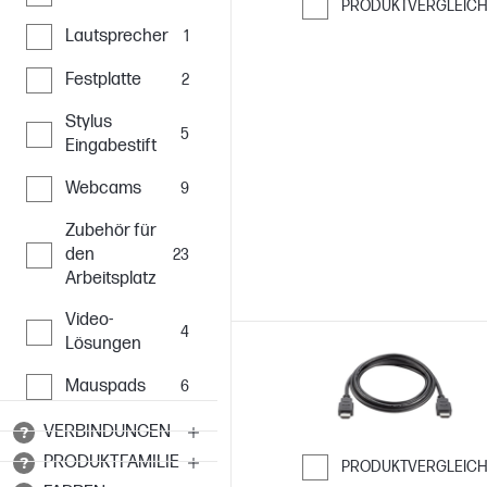
PRODUKTVERGLEIC
Lautsprecher
1
Weiter zum Ver
Festplatte
2
Stylus
5
Eingabestift
Webcams
9
Zubehör für
den
23
Arbeitsplatz
Video-
4
Lösungen
Mauspads
6
VERBINDUNGEN
PRODUKTFAMILIE
PRODUKTVERGLEIC