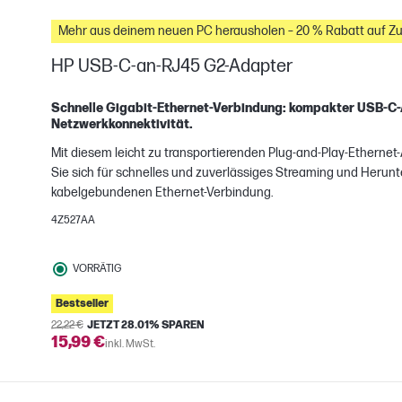
Mehr aus deinem neuen PC herausholen – 20 % Rabatt auf Z
HP USB-C-an-RJ45 G2-Adapter
Schnelle Gigabit-Ethernet-Verbindung: kompakter USB-C-
Netzwerkkonnektivität.
H
Mit diesem leicht zu transportierenden Plug-and-Play-Ethernet
gleichen
Sie sich für schnelles und zuverlässiges Streaming und Herunt
kabelgebundenen Ethernet-Verbindung.
4Z527AA
VORRÄTIG
Bestseller
22,22 €
JETZT 28.01% SPAREN
15,99 €
inkl. MwSt.