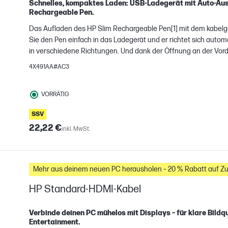
H
Schnelles, kompaktes Laden: USB-Ladegerät mit Auto-Aus
Rechargeable Pen.
gleichen
Das Aufladen des HP Slim Rechargeable Pen[1] mit dem kabelg
Sie den Pen einfach in das Ladegerät und er richtet sich auto
in verschiedene Richtungen. Und dank der Öffnung an der Vor
anderen aufladen.
4X491AA#AC3
VORRÄTIG
SSV
22,22 €
inkl. MwSt.
Mehr aus deinem neuen PC herausholen – 20 % Rabatt auf Z
HP Standard-HDMI-Kabel
Verbinde deinen PC mühelos mit Displays – für klare Bildq
H
Entertainment.