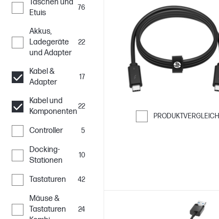
Taschen und
76
Etuis
Akkus,
Ladegeräte
22
und Adapter
Kabel &
17
Adapter
Kabel und
22
Komponenten
PRODUKTVERGLEIC
Weiter zum Ver
Controller
5
Docking-
10
Stationen
Tastaturen
42
Mäuse &
Tastaturen
24