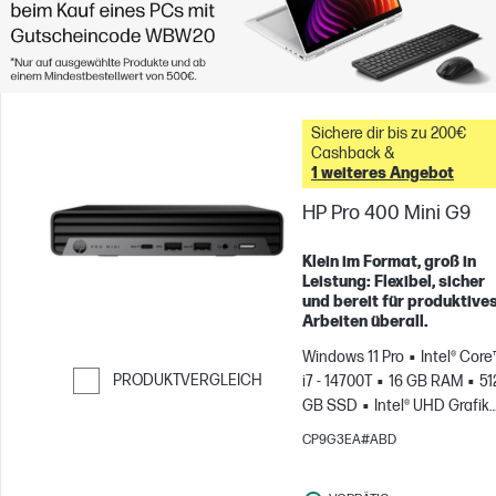
Sichere dir bis zu 200€
Cashback &
1 weiteres Angebot
HP Pro 400 Mini G9
Klein im Format, groß in
Leistung: Flexibel, sicher
und bereit für produktive
Arbeiten überall.
Windows 11 Pro
Intel® Core
PRODUKTVERGLEICH
i7 - 14700T
16 GB RAM
51
GB SSD
Intel® UHD Grafik
Weiter zum Vergleichen
770
CP9G3EA#ABD