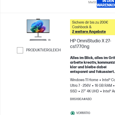
IN DEN
MwSt.
WARENKO
Sichere dir bis zu 200€
Cashback &
2 weitere Angebote
HP OmniStudio X 27-
cs1770ng
PRODUKTVERGLEICH
Weiter zum Vergleichen
Alles im Blick, alles im Grif
arbeite kreativ, kommuniz
klar und bleibe dabei
entspannt und fokussiert.
Windows 11 Home
Intel® C
Ultra 7 - 256V
16 GB RAM
SSD
27" 4K UHD
Intel® A
Graphics
B8SX9EA#ABD
VORRÄTIG