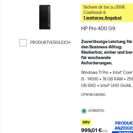
Sichere dir bis zu 200€
Cashback &
1 weiteres Angebot
HP Pro 400 G9
Zuverlässige Leistung für
PRODUKTVERGLEICH
den Business-Alltag:
Weiter zum Vergleichen
Skalierbar, sicher und ber
für wachsende
Anforderungen.
Windows 11 Pro
Intel® Core
i5 - 14500
16 GB RAM
25
GB SSD
Intel® UHD Grafik
770
CP9F8EA#ABD
VORRÄTIG
SSV
PRODUK
ANZEIGE
999,01 €
inkl.