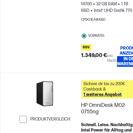
14700
32 GB RAM
1 TB
SSD
Intel® UHD Grafik 770
CP9G1EA#ABD
VORRÄTIG
SSV
PROD
ANZEI
1.349,00 €
inkl.
IN D
MwSt.
WAREN
Sichere dir bis zu 200€
Cashback &
1 weiteres Angebot
HP OmniDesk M02-
0755ng
PRODUKTVERGLEICH
Schnell. Leise. Nachhaltig.
Weiter zum Vergleichen
Intel Power für Alltag und