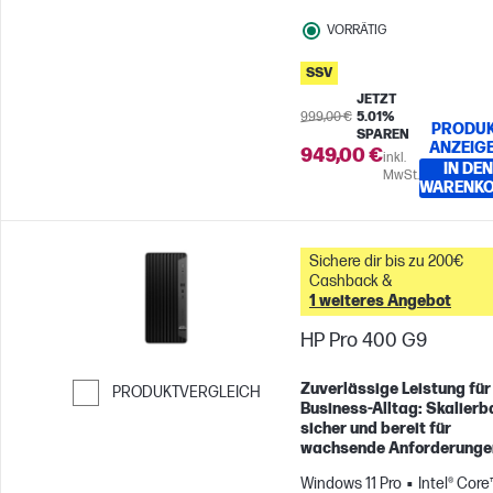
VORRÄTIG
SSV
JETZT
999,00 €
5.01%
PRODU
SPAREN
ANZEIG
949,00 €
inkl.
IN DEN
MwSt.
WARENK
Sichere dir bis zu 200€
Cashback &
1 weiteres Angebot
HP Pro 400 G9
Zuverlässige Leistung für
PRODUKTVERGLEICH
Business-Alltag: Skalierba
Weiter zum Vergleichen
sicher und bereit für
wachsende Anforderunge
Windows 11 Pro
Intel® Core™