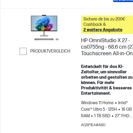
Sichere dir bis zu 200€
Cashback &
2 weitere Angebote
HP OmniStudio X 27 -
cs0755ng - 68.6 cm (2
PRODUKTVERGLEICH
Touchscreen All-in-O
Weiter zum Vergleichen
Entwickelt für das KI-
Zeitalter, um sinnvoller
arbeiten und gestalten zu
können. Für mehr
Produktivität & besseres
Entertainment.
Windows 11 Home
Intel®
Core™ Ultra 5 - 125H
16 GB
RAM
1 TB SSD
27" FHD
Touchscreen
Intel® Arc™
AQ5P1EA#ABD
Graphics