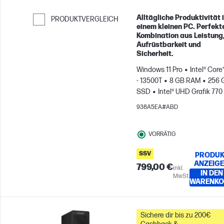
Alltägliche Produktivität 
PRODUKTVERGLEICH
einem kleinen PC. Perfekt
Weiter zum Vergleichen
Kombination aus Leistung
Aufrüstbarkeit und
Sicherheit.
Windows 11 Pro
Intel® Core
- 13500T
8 GB RAM
256 
SSD
Intel® UHD Grafik 770
938A5EA#ABD
VORRÄTIG
SSV
PRODUK
ANZEIG
799,00 €
inkl.
IN DEN
MwSt.
WARENKO
Sichere dir bis zu 200€