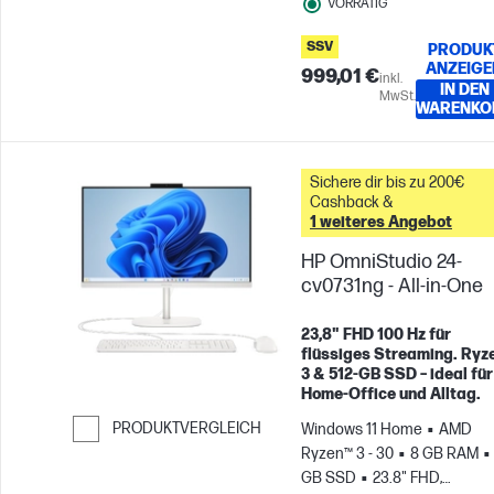
VORRÄTIG
SSV
PRODUK
ANZEIGE
999,01 €
inkl.
IN DEN
MwSt.
WARENKO
Sichere dir bis zu 200€
Cashback &
1 weiteres Angebot
HP OmniStudio 24-
cv0731ng - All-in-One
23,8" FHD 100 Hz für
flüssiges Streaming. Ryz
3 & 512-GB SSD – ideal für
Home-Office und Alltag.
PRODUKTVERGLEICH
Windows 11 Home
AMD
Ryzen™ 3 - 30
8 GB RAM
Weiter zum Vergleichen
GB SSD
23.8" FHD,