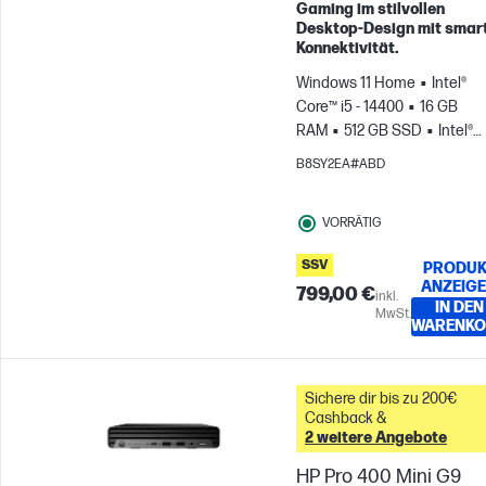
Gaming im stilvollen
Desktop-Design mit smar
Konnektivität.
Windows 11 Home
Intel®
Core™ i5 - 14400
16 GB
RAM
512 GB SSD
Intel®
UHD Graphics
B8SY2EA#ABD
VORRÄTIG
SSV
PRODUK
ANZEIG
799,00 €
inkl.
IN DEN
MwSt.
WARENKO
Sichere dir bis zu 200€
Cashback &
2 weitere Angebote
HP Pro 400 Mini G9