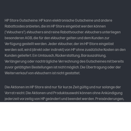
HP Store Gutscheine: HP kann elektronische Gutscheine und andere
Rabattcodes anbieten, die im HP Store eingelöst werden können
("eVouchers"). eVouchers sind reine Rabattvoucher. eVouchers unterliegen
besonderen AGB, die für den eVoucher gelten und dem Kunden zur
Verfügung gestellt werden. Jeder eVoucher, der im HP Store eingelöst
werden soll, wird (direkt oder indirekt) von HP ohne zusätzliche Kosten an den
Kunden geliefert. Ein Umtausch, Rückerstattung, Barauszahlung,
Verlängerung oder nachträgliche Verrechnung des Gutscheines mit bereits
zuvor getätigten Bestellungen ist nicht möglich. Die Übertragung oder der
Weiterverkauf von eVouchern ist nicht gestattet.
Die Aktionen im HP Store sind nur für kurze Zeit gültig und nur solange der
Vorrat reicht. Die Aktionen und Produktauswahl können ohne Ankündigung
jederzeit vorzeitig von HP geändert und beendet werden. Preisänderungen,
Zwischenverkauf und Irrtümer vorbehalten. Die Produkte sind nur in
begrenzten Stückzahlen vorhanden. HP empfohlene Zahlungsart für
schnelle und sichere Lieferung sind PayPal, Kreditkarte oder Bezahlung über
Klarna, da Ware erst bei Zahlungseingang verbindlich zugebucht wird. PayPal
ist HP Preferred Partner.