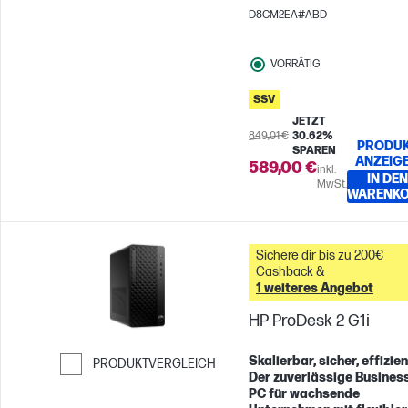
100Hz
AMD Radeon™-
D8CM2EA#ABD
Grafikeinheit
VORRÄTIG
SSV
JETZT
849,01 €
30.62%
PRODU
SPAREN
ANZEIG
589,00 €
inkl.
IN DEN
MwSt.
WARENK
Sichere dir bis zu 200€
Cashback &
1 weiteres Angebot
HP ProDesk 2 G1i
Skalierbar, sicher, effizien
PRODUKTVERGLEICH
Der zuverlässige Busines
Weiter zum Vergleichen
PC für wachsende