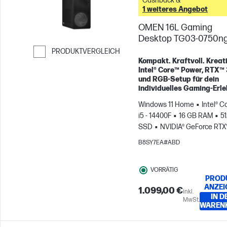
Cashback &
1 weiteres Angebot
OMEN 16L Gaming
Desktop TG03-0750n
PRODUKTVERGLEICH
Kompakt. Kraftvoll. Kreati
Weiter zum Vergleichen
Intel® Core™ Power, RTX™
und RGB-Setup für dein
individuelles Gaming-Erle
Windows 11 Home
Intel® C
i5 - 14400F
16 GB RAM
5
SSD
NVIDIA® GeForce RTX
3050 (8 GB)
B8SY7EA#ABD
VORRÄTIG
PROD
ANZEI
1.099,00 €
inkl.
IN D
MwSt.
WAREN