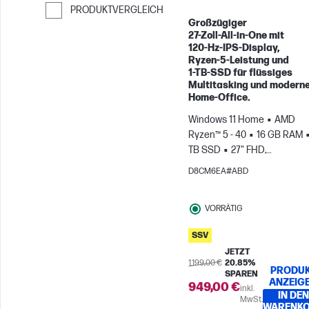
PRODUKTVERGLEICH
Großzügiger
Weiter zum Vergleichen
27‑Zoll‑All‑in‑One mit
120‑Hz‑IPS‑Display,
Ryzen‑5‑Leistung und
1‑TB‑SSD für flüssiges
Multitasking und modern
Home‑Office.
Windows 11 Home
AMD
Ryzen™ 5 - 40
16 GB RAM
TB SSD
27" FHD,
120Hz
AMD Radeon™-
D8CM6EA#ABD
Grafikeinheit
VORRÄTIG
SSV
JETZT
1.199,00 €
20.85%
PRODU
SPAREN
ANZEIG
949,00 €
inkl.
IN DEN
MwSt.
WARENK