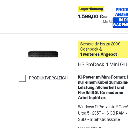
Lagerräumung
PROD
ANZEI
1.599,00 €
inkl.
IN D
MwSt.
WAREN
Sichere dir bis zu 200€
Cashback &
1 weiteres Angebot
HP ProDesk 4 Mini G1i
KI-Power im Mini-Format: 
PRODUKTVERGLEICH
nur einem Kabel zu maxim
Weiter zum Vergleichen
Leistung, Sicherheit und
Flexibilität für moderne
Arbeitsplätze.
Windows 11 Pro
Intel® Core
Ultra 5 - 235T
16 GB RAM
SSD
Intel® Grafikkarte