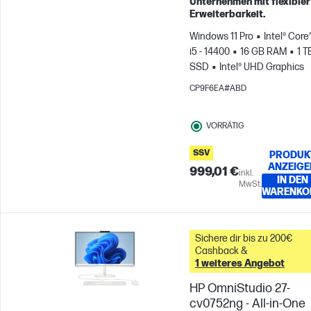
Unternehmen mit flexibler
Erweiterbarkeit.
Windows 11 Pro
Intel® Core
i5 - 14400
16 GB RAM
1 T
SSD
Intel® UHD Graphics
CP9F6EA#ABD
VORRÄTIG
SSV
PRODUK
ANZEIGE
999,01 €
inkl.
IN DEN
MwSt.
WARENKO
Sichere dir bis zu 200€
Cashback &
1 weiteres Angebot
HP OmniStudio 27-
cv0752ng - All-in-One