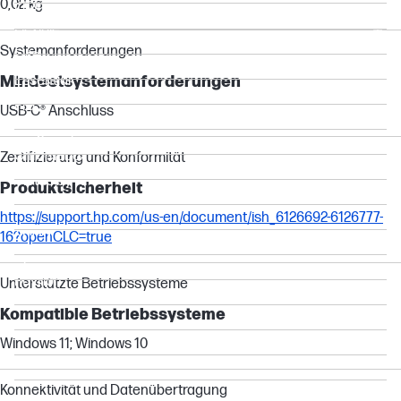
0,02 kg
ProBook
Flexible
Systemanforderungen
Elite
Mindestsystemanforderungen
Essential
Pro
USB-C® Anschluss
Dragonfly
Chromebox
Zertifizierung und Konformität
Victus by HP
Produktsicherheit
OMEN
https://support.hp.com/us-en/document/ish_6126692-6126777-
ZHAN
16?openCLC=true
Spectre
Pavilion
Unterstützte Betriebssysteme
ENVY
Kompatible Betriebssysteme
Envy
Windows 11; Windows 10
Folio
Chromebook
Konnektivität und Datenübertragung