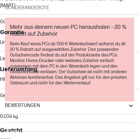
(MAPT)
SONDERANGEBOTE
Garantie
Mehr aus deinem neuen PC herausholen – 20 %
Garantie
Rabatt auf Zubehör
Umfasst 1 Jahr beschränkte HP Standardgarantie
Beim Kauf eines PCs ab 500 € Warenkorbwert sicherst du dir
20 % Rabatt auf ausgewähltes Zubehör. Den passenden
Gutscheincode findest du auf der Produktseite des PCs.
Lieferumfang
Monitor, Home-Drucker oder weiteres Zubehör einfach
zusammen mit dem PC in den Warenkorb legen und den
Lieferumfang
Gutscheincode einlösen. Der Gutschein ist nicht mit anderen
Aktionen kombinierbar. Das Angebot gilt nur für den privaten
HP USB-C-zu-RJ45-Adapter G2; Dokumentation
Gebrauch und nicht für den Weiterverkauf.
Gewichte
BEWERTUNGEN
Paketgewicht
EliteBook
0,039 kg
Other compatible products
Gewicht
ZBook