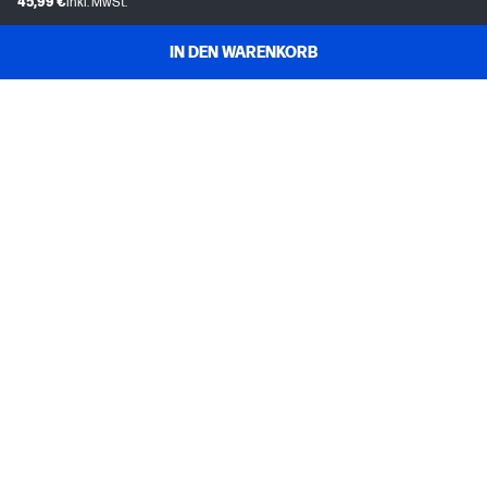
45,99 €
inkl. MwSt.
IN DEN WARENKORB
KUNDENDIENST
MEIN HP
INSTANT INK
ÜBER UNS
NÜTZLICHE LINKS