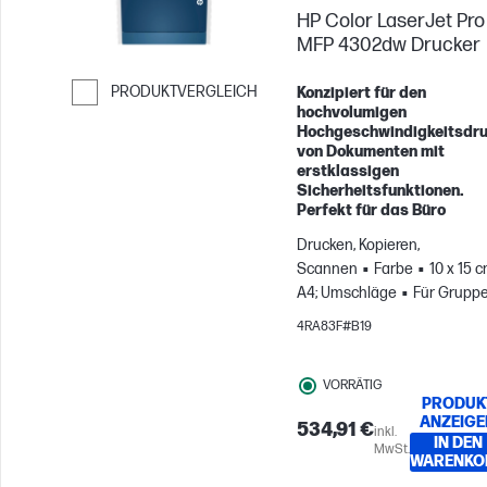
HP Color LaserJet Pro
MFP 4302dw Drucker
PRODUKTVERGLEICH
Konzipiert für den
hochvolumigen
Weiter zum Vergleichen
Hochgeschwindigkeitsdr
von Dokumenten mit
erstklassigen
Sicherheitsfunktionen.
Perfekt für das Büro
Drucken, Kopieren,
Scannen
Farbe
10 x 15 c
A4; Umschläge
Für Grupp
mit bis zu 10 Benutzern; Dru
4RA83F#B19
bis zu 4.000 Seiten pro Mon
VORRÄTIG
PRODUK
ANZEIGE
534,91 €
inkl.
IN DEN
MwSt.
WARENKO