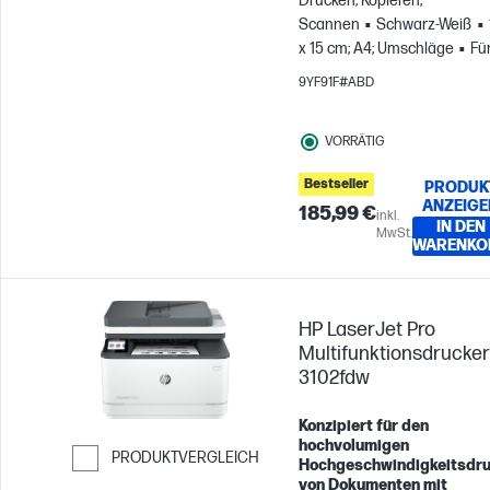
Drucken, Kopieren,
Scannen
Schwarz-Weiß
x 15 cm; A4; Umschläge
Fü
Gruppen mit bis zu 5
9YF91F#ABD
Benutzern; Druckt bis zu
20.000 Seiten pro Monat
VORRÄTIG
Bestseller
PRODUK
ANZEIGE
185,99 €
inkl.
IN DEN
MwSt.
WARENKO
HP LaserJet Pro
Multifunktionsdrucker
3102fdw
Konzipiert für den
hochvolumigen
PRODUKTVERGLEICH
Hochgeschwindigkeitsdr
von Dokumenten mit
Weiter zum Vergleichen