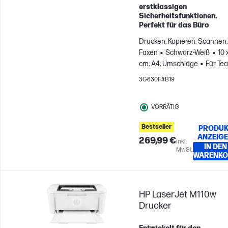
erstklassigen
Sicherheitsfunktionen.
Perfekt für das Büro
Drucken, Kopieren, Scannen,
Faxen
Schwarz-Weiß
10 
cm; A4; Umschläge
Für Te
mit bis zu 7 Benutzer:innen
3G630F#B19
VORRÄTIG
Bestseller
PRODUK
ANZEIG
269,99 €
inkl.
IN DEN
MwSt.
WARENKO
HP LaserJet M110w
Drucker