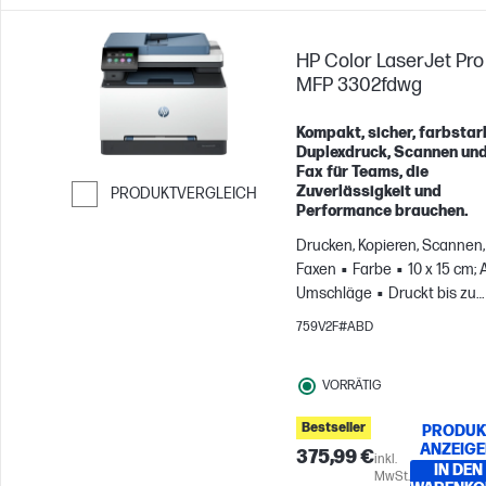
HP Color LaserJet Pro
MFP 3302fdwg
Kompakt, sicher, farbstar
Duplexdruck, Scannen un
Fax für Teams, die
Zuverlässigkeit und
PRODUKTVERGLEICH
Performance brauchen.
Weiter zum Vergleichen
Drucken, Kopieren, Scannen,
Faxen
Farbe
10 x 15 cm; 
Umschläge
Druckt bis zu
2.500 Seiten pro Monat; Für
759V2F#ABD
Teams mit bis zu 7
Benutzer:innen
VORRÄTIG
Bestseller
PRODUK
ANZEIG
375,99 €
inkl.
IN DEN
MwSt.