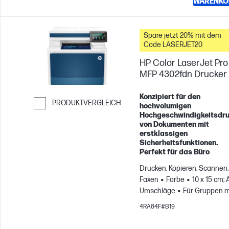
WARENKO
Spare jetzt 20% mit dem
Code LASERJET20
HP Color LaserJet Pro
MFP 4302fdn Drucker
Konzipiert für den
PRODUKTVERGLEICH
hochvolumigen
Hochgeschwindigkeitsdr
Weiter zum Vergleichen
von Dokumenten mit
erstklassigen
Sicherheitsfunktionen.
Perfekt für das Büro
Drucken, Kopieren, Scannen,
Faxen
Farbe
10 x 15 cm; 
Umschläge
Für Gruppen m
bis zu 10 Benutzern; Druckt 
4RA84F#B19
zu 4.000 Seiten pro Monat