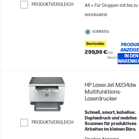
PRODUKTVERGLEICH
A4
Für Gruppen mit bis zu
Benutzern; Druckt bis zu 50
Weiter zum Vergleichen
6HU09A#B19
Seiten pro Monat
VORRÄTIG
Bestseller
PRODUK
ANZEIG
299,99 €
inkl.
IN DEN
MwSt.
WARENKO
HP LaserJet M234dw
Multifunktions-
Laserdrucker
Schnell, smart, kabellos:
Duplexdruck und mobiles
PRODUKTVERGLEICH
Scannen für produktives
Arbeiten im kleinen Büro.
Weiter zum Vergleichen