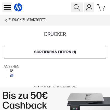
ZURÜCK ZU
STARTSEITE
DRUCKER
SORTIEREN & FILTERN
(
1
)
ANSEHEN
12
24
12
VON 50
ERGEBNISSE