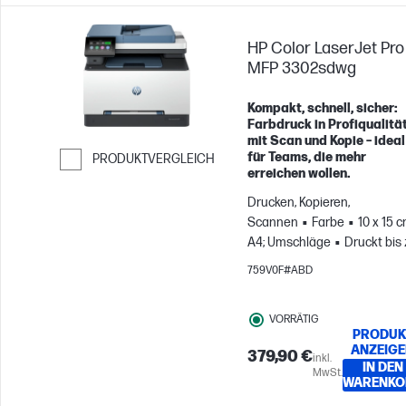
HP Color LaserJet Pro
MFP 3302sdwg
Kompakt, schnell, sicher:
Farbdruck in Profiqualitä
mit Scan und Kopie – ideal
für Teams, die mehr
PRODUKTVERGLEICH
erreichen wollen.
Weiter zum Vergleichen
Drucken, Kopieren,
Scannen
Farbe
10 x 15 c
A4; Umschläge
Druckt bis
2.500 Seiten pro Monat; Für
759V0F#ABD
Teams mit bis zu 7
Benutzer:innen
VORRÄTIG
PRODUK
ANZEIG
379,90 €
inkl.
IN DEN
MwSt.
WARENKO