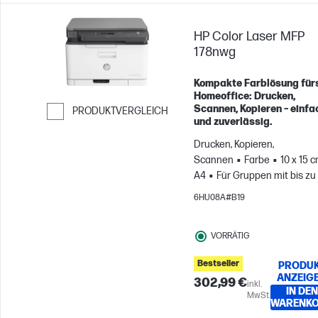
HP Color Laser MFP
178nwg
Kompakte Farblösung für
Homeoffice: Drucken,
Scannen, Kopieren – einfa
PRODUKTVERGLEICH
und zuverlässig.
Weiter zum Vergleichen
Drucken, Kopieren,
Scannen
Farbe
10 x 15 c
A4
Für Gruppen mit bis zu
Benutzern; Druckt bis zu 50
6HU08A#B19
Seiten pro Monat
VORRÄTIG
Bestseller
PRODU
ANZEIG
302,99 €
inkl.
IN DEN
MwSt.
WARENK