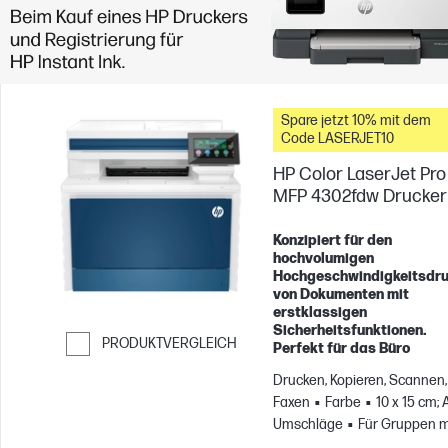
Spare jetzt 10% mit dem
Code LASERJET10
HP Color LaserJet Pro
MFP 4302fdw Drucker
Konzipiert für den
hochvolumigen
Hochgeschwindigkeitsdr
von Dokumenten mit
erstklassigen
Sicherheitsfunktionen.
PRODUKTVERGLEICH
Perfekt für das Büro
Weiter zum Vergleichen
Drucken, Kopieren, Scannen,
Faxen
Farbe
10 x 15 cm; 
Umschläge
Für Gruppen m
bis zu 10 Benutzern; Druckt 