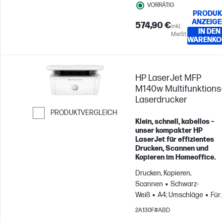
VORRÄTIG
PRODUK
ANZEIG
574,90 €
inkl.
IN DEN
MwSt.
WARENKO
HP LaserJet MFP
M140w Multifunktions
Laserdrucker
PRODUKTVERGLEICH
Klein, schnell, kabellos –
Weiter zum Vergleichen
unser kompakter HP
LaserJet für effizientes
Drucken, Scannen und
Kopieren im Homeoffice.
Drucken, Kopieren,
Scannen
Schwarz-
Weiß
A4; Umschläge
Für
Gruppen mit bis zu
2A130F#ABD
3 Benutzern