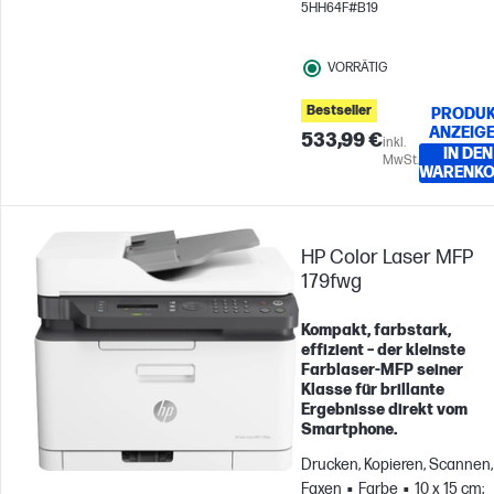
5HH64F#B19
zu 4.000 Seiten pro Monat
VORRÄTIG
Bestseller
PRODUK
ANZEIG
533,99 €
inkl.
IN DEN
MwSt.
WARENK
HP Color Laser MFP
179fwg
Kompakt, farbstark,
effizient – der kleinste
Farblaser-MFP seiner
Klasse für brillante
Ergebnisse direkt vom
Smartphone.
Drucken, Kopieren, Scannen,
Faxen
Farbe
10 x 15 cm;