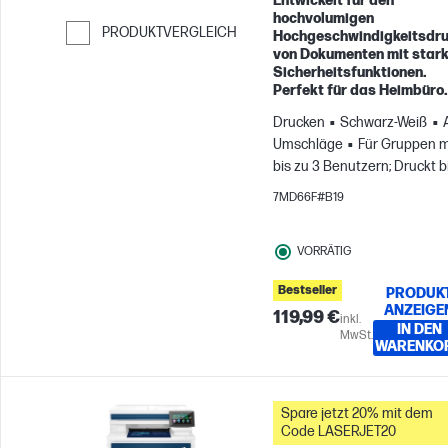
Entwickelt für den
hochvolumigen
PRODUKTVERGLEICH
Hochgeschwindigkeitsdr
von Dokumenten mit star
Weiter zum Vergleichen
Sicherheitsfunktionen.
Perfekt für das Heimbüro.
Drucken
Schwarz-Weiß
Umschläge
Für Gruppen m
bis zu 3 Benutzern; Druckt b
zu 1.000 Seiten pro Monat
7MD66F#B19
VORRÄTIG
Bestseller
PRODUK
ANZEIGE
119,99 €
inkl.
IN DEN
MwSt.
WARENKO
Spare jetzt 20% mit dem
Code LASERJET20