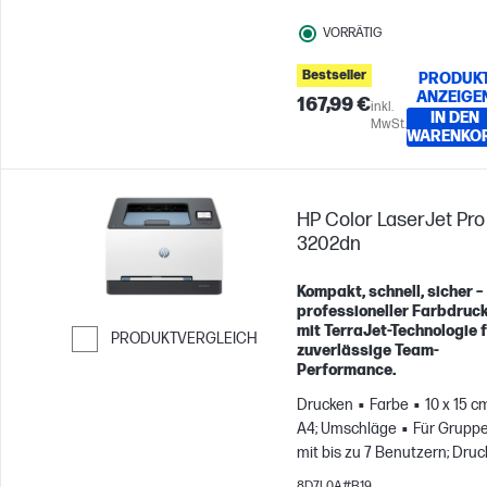
VORRÄTIG
Bestseller
PRODUK
ANZEIGE
167,99 €
inkl.
IN DEN
MwSt.
WARENKO
HP Color LaserJet Pro
3202dn
Kompakt, schnell, sicher –
professioneller Farbdruc
mit TerraJet-Technologie 
PRODUKTVERGLEICH
zuverlässige Team-
Performance.
Weiter zum Vergleichen
Drucken
Farbe
10 x 15 c
A4; Umschläge
Für Grupp
mit bis zu 7 Benutzern; Druc
bis zu 2.500 Seiten pro Mon
8D7L0A#B19