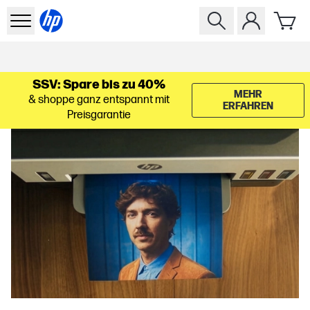
SSV: Spare bis zu 40%
MEHR
& shoppe ganz entspannt mit
ERFAHREN
Preisgarantie