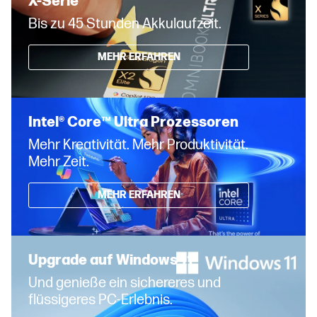
X-Serie
Bis zu 45 Stunden Akkulaufzeit.
MEHR ERFAHREN
Intel® Core™ Ultra Prozessoren
Mehr Kreativität. Mehr Produktivität.
Mehr Zeit.
MEHR ERFAHREN
Upgrade auf Windows 11
Und genieße ein sichereres und
flüssigeres PC-Erlebnis.