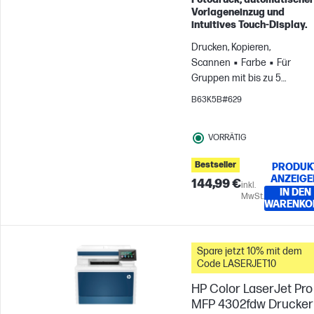
Vorlageneinzug und
intuitives Touch‑Display.
Drucken, Kopieren,
Scannen
Farbe
Für
Gruppen mit bis zu 5
Benutzern; Druckt bis zu 40
B63K5B#629
Seiten pro Monat
VORRÄTIG
Bestseller
PRODUK
ANZEIGE
144,99 €
inkl.
IN DEN
MwSt.
WARENKO
Spare jetzt 10% mit dem
Code LASERJET10
HP Color LaserJet Pro
MFP 4302fdw Drucker