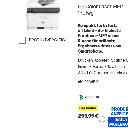
HP Color Laser MFP
179fwg
Kompakt, farbstark,
effizient – der kleinste
Farblaser-MFP seiner
PRODUKTVERGLEICH
Klasse für brillante
Ergebnisse direkt vom
Weiter zum Vergleichen
Smartphone.
Drucken, Kopieren, Scannen,
Faxen
Farbe
10 x 15 cm;
A4
Für Gruppen mit bis zu
Benutzern; Druckt bis zu 50
6HU09A#B19
Seiten pro Monat
VORRÄTIG
Bestseller
PRODUK
ANZEIG
299,99 €
inkl.
IN DEN
MwSt.
WARENKO