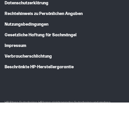
Datenschutzerklärung
Rechtehinweis zu Persönlichen Angaben
Nutzungsbedingungen
Gesetzliche Haftung für Sachmängel
Impressum
Verbraucherschlichtung
Beschränkte HP-Herstellergarantie
HP Store Gutscheine: HP kann elektronische Gutscheine und andere
Rabattcodes anbieten, die im HP Store eingelöst werden können
("eVouchers"). eVouchers sind reine Rabattvoucher. eVouchers unterliegen
besonderen AGB, die für den eVoucher gelten und dem Kunden zur
Verfügung gestellt werden. Jeder eVoucher, der im HP Store eingelöst