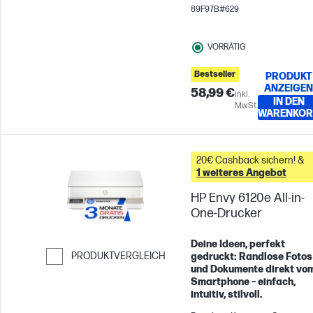
Gruppen mit bis zu 3
89F97B#629
Benutzern; Druckt bis zu 10
Seiten pro Monat
VORRÄTIG
Bestseller
PRODUKT
ANZEIGEN
58,99 €
inkl.
IN DEN
MwSt.
WARENKOR
20€ Cashback sichern! &
1 weiteres Angebot
HP Envy 6120e All-in-
One-Drucker
Deine Ideen, perfekt
PRODUKTVERGLEICH
gedruckt: Randlose Fotos
und Dokumente direkt vo
Weiter zum Vergleichen
Smartphone – einfach,
intuitiv, stilvoll.