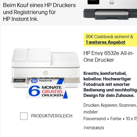
20€ Cashback sichern! &
1 weiteres Angebot
HP Envy 6532e All-in-
One Drucker
Kreativ, komfortabel,
kabellos: Hochwertiger
Fotodruck mit smarter
Bedienung und nachhalti
Design für dein Zuhause.
Drucken, Kopieren, Scannen,
mobiler
PRODUKTVERGLEICH
Faxversand
Farbe
10 x 1
Weiter zum Vergleichen
cm; A4; Umschläge; A5; B5; A
714P0B#629
DL; C6
Druckt bis zu 100