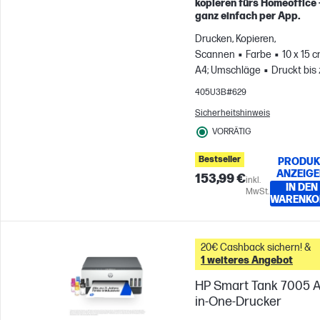
kopieren fürs Homeoffice 
Weiter zum Vergleichen
ganz einfach per App.
Drucken, Kopieren,
Scannen
Farbe
10 x 15 c
A4; Umschläge
Druckt bis
800 Seiten pro Monat; Für
405U3B#629
Gruppen mit bis zu
Sicherheitshinweis
5 Benutzern
VORRÄTIG
Bestseller
PRODUK
ANZEIG
153,99 €
inkl.
IN DEN
MwSt.
WARENKO
20€ Cashback sichern! &
1 weiteres Angebot
HP Smart Tank 7005 Al
in-One-Drucker