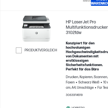
MwSt.
WARENKO
HP LaserJet Pro
Multifunktionsdrucker
3102fdw
Konzipiert für den
hochvolumigen
PRODUKTVERGLEICH
Hochgeschwindigkeitsdr
von Dokumenten mit
Weiter zum Vergleichen
erstklassigen
Sicherheitsfunktionen.
Perfekt für das Büro
Drucken, Kopieren, Scannen,
Faxen
Schwarz-Weiß
10 
cm; A4; Umschläge
Für Te
mit bis zu 7 Benutzer:innen
3G630F#B19