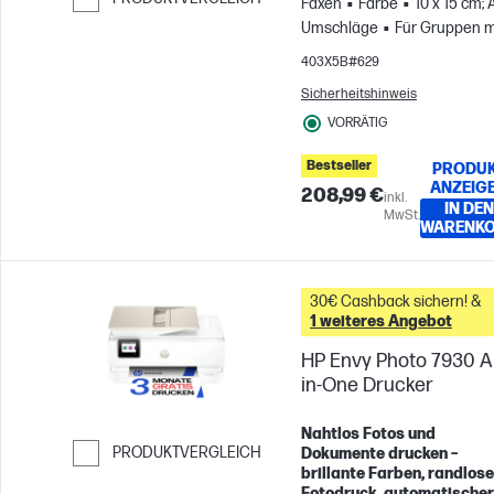
Faxen
Farbe
10 x 15 cm; 
Umschläge
Für Gruppen m
Weiter zum Vergleichen
bis zu 5 Benutzern; Druckt b
403X5B#629
zu 1.500 Seiten pro Monat
Sicherheitshinweis
VORRÄTIG
Bestseller
PRODU
ANZEIG
208,99 €
inkl.
IN DEN
MwSt.
WARENK
30€ Cashback sichern! &
1 weiteres Angebot
HP Envy Photo 7930 Al
in-One Drucker
Nahtlos Fotos und
PRODUKTVERGLEICH
Dokumente drucken –
brillante Farben, randlose
Weiter zum Vergleichen
Fotodruck, automatischer