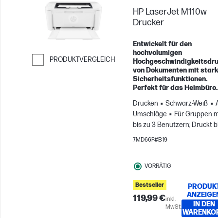
HP LaserJet M110w
Drucker
Entwickelt für den
hochvolumigen
PRODUKTVERGLEICH
Hochgeschwindigkeitsdr
von Dokumenten mit star
Weiter zum Vergleichen
Sicherheitsfunktionen.
Perfekt für das Heimbüro.
Drucken
Schwarz-Weiß
Umschläge
Für Gruppen m
bis zu 3 Benutzern; Druckt b
zu 1.000 Seiten pro Monat
7MD66F#B19
VORRÄTIG
Bestseller
PRODUK
ANZEIGE
119,99 €
inkl.
IN DEN
MwSt.
WARENKO