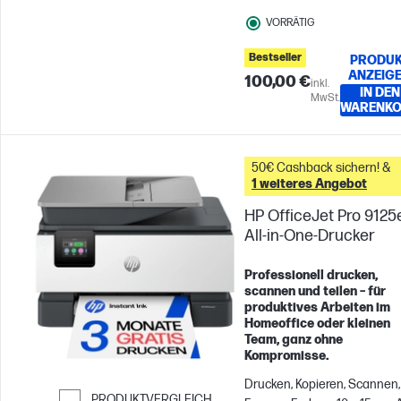
Seiten pro Monat
VORRÄTIG
Bestseller
PRODUK
ANZEIG
100,00 €
inkl.
IN DEN
MwSt.
WARENK
50€ Cashback sichern! &
1 weiteres Angebot
HP OfficeJet Pro 9125
All-in-One-Drucker
Professionell drucken,
scannen und teilen – für
produktives Arbeiten im
Homeoffice oder kleinen
Team, ganz ohne
Kompromisse.
Drucken, Kopieren, Scannen,
PRODUKTVERGLEICH