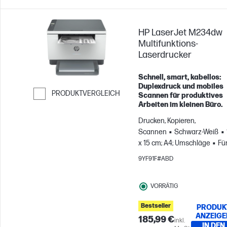
HP LaserJet M234dw
Multifunktions-
Laserdrucker
Schnell, smart, kabellos:
Duplexdruck und mobiles
PRODUKTVERGLEICH
Scannen für produktives
Arbeiten im kleinen Büro.
Weiter zum Vergleichen
Drucken, Kopieren,
Scannen
Schwarz-Weiß
x 15 cm; A4; Umschläge
Fü
Gruppen mit bis zu 5
9YF91F#ABD
Benutzern; Druckt bis zu
20.000 Seiten pro Monat
VORRÄTIG
Bestseller
PRODUK
ANZEIGE
185,99 €
inkl.
IN DEN