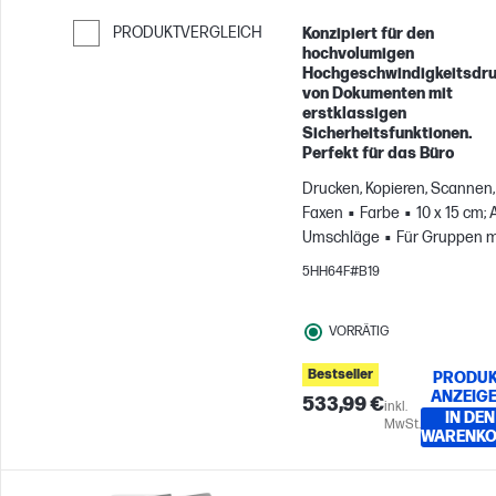
PRODUKTVERGLEICH
Konzipiert für den
hochvolumigen
Weiter zum Vergleichen
Hochgeschwindigkeitsdr
von Dokumenten mit
erstklassigen
Sicherheitsfunktionen.
Perfekt für das Büro
Drucken, Kopieren, Scannen,
Faxen
Farbe
10 x 15 cm; 
Umschläge
Für Gruppen m
bis zu 10 Benutzern; Druckt 
5HH64F#B19
zu 4.000 Seiten pro Monat
VORRÄTIG
Bestseller
PRODUK
ANZEIG
533,99 €
inkl.
IN DEN
MwSt.
WARENK