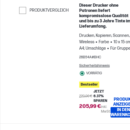
Dieser Drucker ohne
PRODUKTVERGLEICH
Patronen liefert
kompromisslose Qualität
Weiter zum Vergleichen
und bis zu 3 Jahre Tinte i
Lieferumfang.
Drucken, Kopieren, Scannen,
Wireless
Farbe
10 x 15 c
A4; Umschläge
Für Grupp
mit bis zu 3 Benutzern; Druc
28B54A#BHC
bis zu 800 Seiten pro Monat
Sicherheitshinweis
VORRÄTIG
Bestseller
JETZT
220,00 €
6.37%
PRODU
SPAREN
ANZEIG
205,99 €
inkl.
IN DEN
MwSt.
WARENK