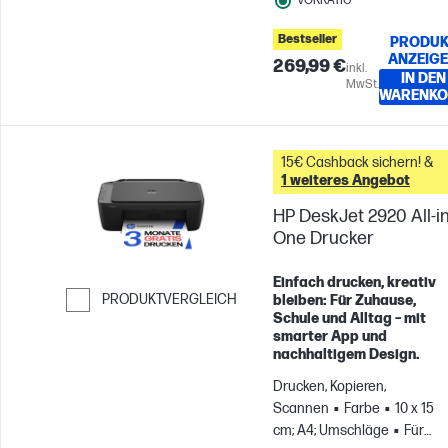
VORRÄTIG
Bestseller
PRODUK
ANZEIG
269,99 €
inkl.
IN DEN
MwSt.
WARENKO
15€ Cashback sichern! &
1 weiteres Angebot
HP DeskJet 2920 All-in
One Drucker
Einfach drucken, kreativ
PRODUKTVERGLEICH
bleiben: Für Zuhause,
Schule und Alltag – mit
Weiter zum Vergleichen
smarter App und
nachhaltigem Design.
Drucken, Kopieren,
Scannen
Farbe
10 x 15
cm; A4; Umschläge
Für