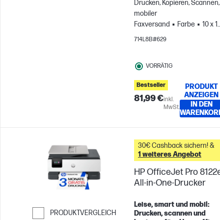
Drucken, Kopieren, Scannen,
mobiler
Faxversand
Farbe
10 x 1
cm; A4; Umschläge; A5; B5;
714L8B#629
A6; DL; C6
Für Gruppen mi
bis zu 3 Benutzern; Druckt
VORRÄTIG
bis zu 100 Seiten pro Monat
Bestseller
PRODUKT
ANZEIGEN
81,99 €
inkl.
IN DEN
MwSt.
WARENKOR
30€ Cashback sichern! &
1 weiteres Angebot
HP OfficeJet Pro 8122
All-in-One-Drucker
Leise, smart und mobil:
PRODUKTVERGLEICH
Drucken, scannen und