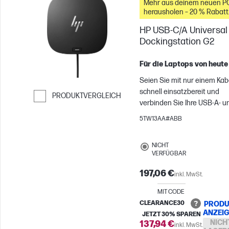
Mehr aus deinem neuen P
immer bestens in Verbindun
herausholen – 20 % Rabatt
bleiben.
auf Zubehör
HP USB-C/A Universal
Dockingstation G2
Für die Laptops von heute
Seien Sie mit nur einem Kab
schnell einsatzbereit und
PRODUKTVERGLEICH
verbinden Sie Ihre USB-A- u
Weiter zum Vergleichen
USB-C™-fähigen Notebooks[
5TW13AA#ABB
mit Ihren Displays, Geräten 
kabelgebundenen Netzwer
NICHT
mit der flexiblen, kompakten
VERFÜGBAR
HP USB-C/A Universal
Dockingstation G2. Die
197,06 €
inkl. MwSt.
Dockingstation basiert auf
MIT CODE
DisplayLink und ist mit
CLEARANCE30
Notebooks von HP, Apple®, De
PRODU
ANZEI
JETZT 30% SPAREN
Lenovo und weiteren
NICH
137,94 €
inkl. MwSt.
Herstellern kompatibel.[2]