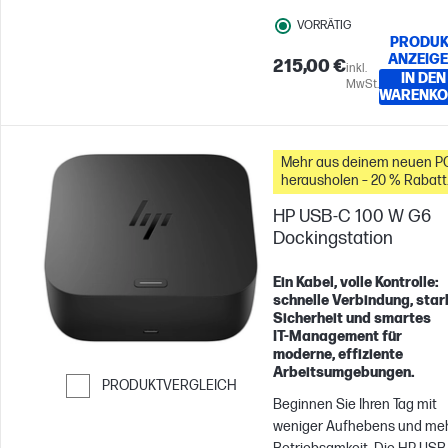
Ein USB-C[1]-Kabel verbinde
VORRÄTIG
Ihren Laptop[2] mit Ihrer
PRODUK
gesamten Ausrüstung. Meh
ANZEIG
215,00 €
inkl.
Anschlüsse, weniger
IN DEN
MwSt.
Aufhebens, alles funktionier
WARENKO
ganz einfach, damit Sie über
am Ball bleiben können.
Mehr aus deinem neuen P
herausholen – 20 % Rabatt
auf Zubehör
HP USB-C 100 W G6
Dockingstation
Ein Kabel, volle Kontrolle:
schnelle Verbindung, star
Sicherheit und smartes
IT‑Management für
moderne, effiziente
Arbeitsumgebungen.
PRODUKTVERGLEICH
Beginnen Sie Ihren Tag mit
Weiter zum Vergleichen
weniger Aufhebens und me