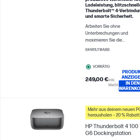
Ladeleistung, blitzschnell
Thunderbolt™ 4-Verbindu
und smarte Sicherheit.
Arbeiten Sie ohne
Unterbrechungen und
maximieren Sie die
Produktivität mit der
9X481UT#ABB
ultimativen Leistungsabga
über die HP Thunderbolt 4 U
VORRÄTIG
180 W G6-Dockingstation.
PRODUK
Verwalten, verbinden und
ANZEIG
249,00 €
inkl.
versorgen Sie Ihre
IN DEN
MwSt.
Lieblingsgeräte mühelos mi
WARENK
modernster Sicherheit und
Konnektivität.
Mehr aus deinem neuen P
herausholen – 20 % Rabatt
auf Zubehör
HP Thunderbolt 4 100
G6 Dockingstation