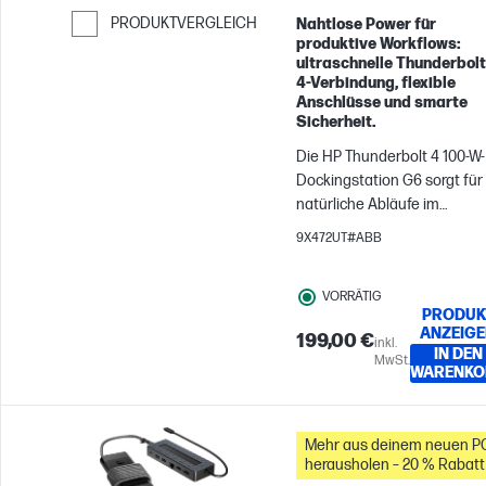
PRODUKTVERGLEICH
Nahtlose Power für
produktive Workflows:
Weiter zum Vergleichen
ultraschnelle Thunderbol
4-Verbindung, flexible
Anschlüsse und smarte
Sicherheit.
Die HP Thunderbolt 4 100-W-
Dockingstation G6 sorgt für
natürliche Abläufe im
Arbeitsalltag. Konzentrieren
9X472UT#ABB
Sie sich auf das Wesentliche
mit effizienter Verwaltung,
VORRÄTIG
reibungslosen Verbindunge
PRODUK
zu Ihren Geräten und Strom,
ANZEIG
199,00 €
inkl.
der zur Verfügung steht, w
IN DEN
MwSt.
immer Sie ihn brauchen. Mit
WARENKO
modernster Sicherheit blei
Ihre Geräte geschützt.
Mehr aus deinem neuen P
herausholen – 20 % Rabatt
Zubehör