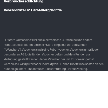
Verbraucherschlichtung
Beschränkte HP-Herstellergarantie
HP Store Gutscheine: HP kann elektronische Gutscheine und andere
Rabattcodes anbieten, die im HP Store eingelöst werden können
("eVouchers"). eVouchers sind reine Rabattvoucher. eVouchers unterliegen
besonderen AGB, die für den eVoucher gelten und dem Kunden zur
Verfügung gestellt werden. Jeder eVoucher, der im HP Store eingelöst
werden soll, wird (direkt oder indirekt) von HP ohne zusätzliche Kosten an den
Kunden geliefert. Ein Umtausch, Rückerstattung, Barauszahlung,
Verlängerung oder nachträgliche Verrechnung des Gutscheines mit bereits
zuvor getätigten Bestellungen ist nicht möglich. Die Übertragung oder der
Weiterverkauf von eVouchern ist nicht gestattet.
Die Aktionen im HP Store sind nur für kurze Zeit gültig und nur solange der
Vorrat reicht. Die Aktionen und Produktauswahl können ohne Ankündigung
jederzeit vorzeitig von HP geändert und beendet werden. Preisänderungen,