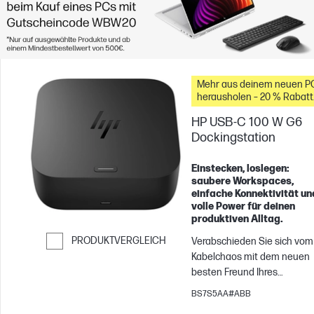
Mehr aus deinem neuen P
herausholen – 20 % Rabatt
auf Zubehör
HP USB-C 100 W G6
Dockingstation
Einstecken, loslegen:
saubere Workspaces,
einfache Konnektivität un
volle Power für deinen
produktiven Alltag.
PRODUKTVERGLEICH
Verabschieden Sie sich vom
Kabelchaos mit dem neuen
Weiter zum Vergleichen
besten Freund Ihres
Schreibtisches – der HP USB
BS7S5AA#ABB
C® 100 W G6-Dockingstation