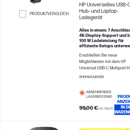
HP Universelles USB-
Hub- und Laptop-
PRODUKTVERGLEICH
Ladegerät
Weiter zum Vergleichen
Alles in einem: 7 Anschlüs
4K-Display-Support und b
100 W Ladeleistung für
effiziente Setups unterwe
Erschließen Sie neue
Möglichkeiten mit dem HP
Universal USB-C Multiport-Hu
der jetzt jeden USB-C-
9H0H9AA#ABB
kompatiblen® PC unterstützt
Anschlüsse, 1 Kabel zur Stro
ABNEHMENDER
und Datendurchleitung sow
PROD
LAGERBESTAND
zahlreiches Plug-and-Play-
ANZEI
Zubehör. Darüber hinaus w
IN D
99,00 €
inkl. MwSt.
WAREN
über HDMI 2.0 und DisplayP
1.2 zwei 4K-Displays unterstü
Dieser Hub bietet Ihnen alle