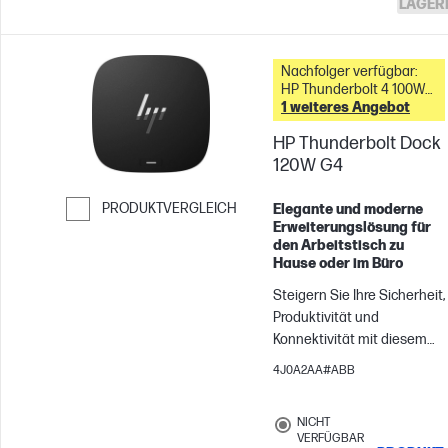
LAGER
Nachfolger verfügbar:
HP Thunderbolt 4 100W
G6 Dock &
1 weiteres Angebot
HP Thunderbolt Dock
120W G4
PRODUKTVERGLEICH
Elegante und moderne
Erweiterungslösung für
Weiter zum Vergleichen
den Arbeitstisch zu
Hause oder im Büro
Steigern Sie Ihre Sicherheit,
Produktivität und
Konnektivität mit diesem
Thunderbolt™ 4-Dock. Es
4J0A2AA#ABB
schützt Ihr Netzwerk und
Ihre Geräte von dem
NICHT
Moment an, in dem Sie sich
VERFÜGBAR