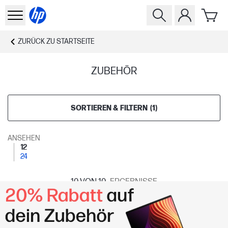
ZURÜCK ZU
STARTSEITE
ZUBEHÖR
SORTIEREN & FILTERN
(
1
)
ANSEHEN
12
24
10
VON 10
ERGEBNISSE