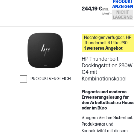
anmelden, unterstützt
PRODUKT
ANZEIGEN
Multi-OS-Kompatibilität[1]
244,19 €
inkl.
NICHT
und kann bis zu vier 4K-
MwSt.
LAGERND
Displays unterstützen[2].
Diese Dockingstation ist
ideal für ITDMs und
Nachfolger verfügbar: HP
Hybridarbeiter und
Thunderbolt 4 Ultra 280W
erleichtert die Verwaltung
G6 Dock &
1 weiteres Angebot
von Geräten zu Hause oder
HP Thunderbolt
im Büro.
Dockingstation 280W
G4 mit
Kombinationskabel
PRODUKTVERGLEICH
Weiter zum Vergleichen
Elegante und moderne
Erweiterungslösung für
den Arbeitstisch zu Haus
oder im Büro
Steigern Sie Ihre Sicherheit,
Produktivität und
Konnektivität mit diesem