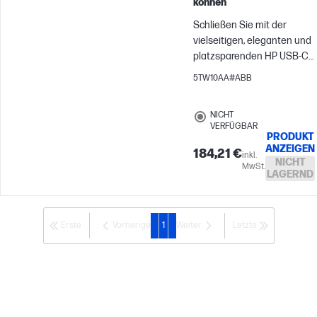
können
Schließen Sie mit der
vielseitigen, eleganten und
platzsparenden HP USB-C®-
Dockingstation G5 Ihre
5TW10AA#ABB
Displays, Ihr Zubehör und
Ihr kabelgebundenes
NICHT
Netzwerk an Ihren USB-C®-
VERFÜGBAR
fähigen Laptop an.
PRODUKT
ANZEIGEN
184,21 €
inkl.
NICHT
MwSt.
LAGERND
Erste
Vorherige
1
Weiter
Letzte