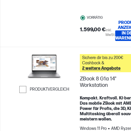
VORRÄTIG
PROD
ANZEI
1.599,00 €
inkl.
IN D
MwSt.
WAREN
Sichere dir bis zu 200€
Cashback &
2 weitere Angebote
ZBook 8 G1a 14"
Workstation
PRODUKTVERGLEICH
Weiter zum Vergleichen
Kompakt. Kraftvoll. KI-ber
Das mobile ZBook mit AM
Power für Profis, die 3D, K
Multitasking überall sou
meistern wollen.
Windows 11 Pro
AMD Ryzen