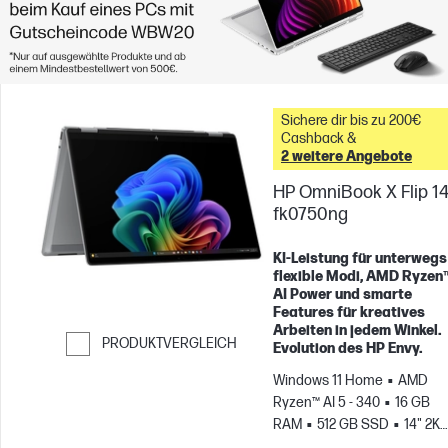
Sichere dir bis zu 200€
Cashback &
2 weitere Angebote
HP OmniBook X Flip 14
fk0750ng
KI-Leistung für unterwegs 
flexible Modi, AMD Ryzen
AI Power und smarte
Features für kreatives
Arbeiten in jedem Winkel.
PRODUKTVERGLEICH
Evolution des HP Envy.
Weiter zum Vergleichen
Windows 11 Home
AMD
Ryzen™ AI 5 - 340
16 GB
RAM
512 GB SSD
14" 2K
Touchscreen
AMD Radeon