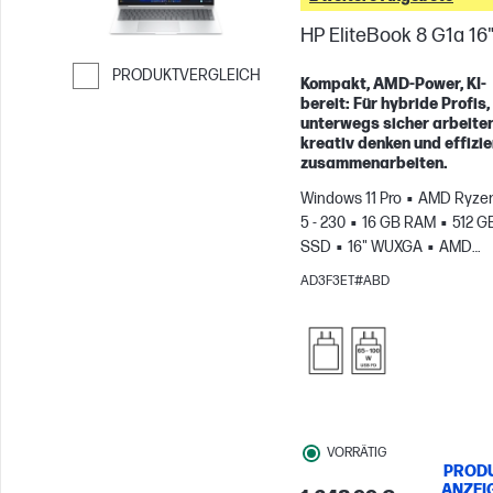
HP EliteBook 8 G1a 16
PRODUKTVERGLEICH
Kompakt, AMD-Power, KI-
bereit: Für hybride Profis,
Weiter zum Vergleichen
unterwegs sicher arbeiten
kreativ denken und effizie
zusammenarbeiten.
Windows 11 Pro
AMD Ryzen
5 - 230
16 GB RAM
512 G
SSD
16" WUXGA
AMD
Radeon™ 760M Grafikkarte
AD3F3ET#ABD
VORRÄTIG
PROD
ANZEI