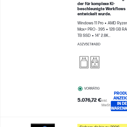
der für komplexe KI-
beschleunigte Workflows
entwickelt wurde.
Windows 11 Pro
AMD Ryzen
Max+ PRO - 395
128 GB R
TB SSD
14" 2.8K
Touchscreen
AMD Radeon
A3ZV5ET#ABD
8060S Grafikkarte
VORRÄTIG
PROD
ANZEI
5.076,72 €
inkl.
IN D
MwSt.
WAREN