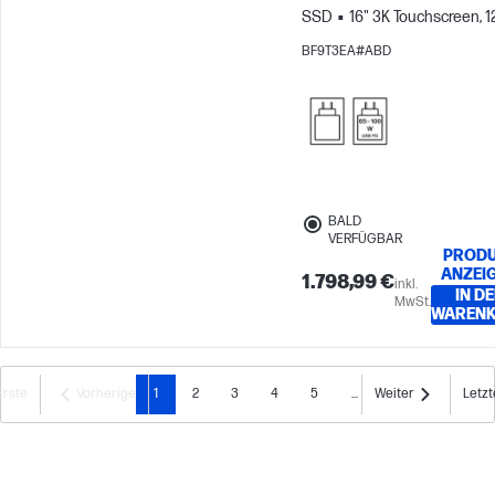
SSD
16" 3K Touchscreen, 1
0.2ms Reaktionszeit
AMD
BF9T3EA#ABD
Radeon™ 860M Grafikkarte
BALD
VERFÜGBAR
PROD
ANZEI
1.798,99 €
inkl.
IN D
MwSt.
WAREN
Erste
Vorherige
1
2
3
4
5
...
Weiter
Letzt