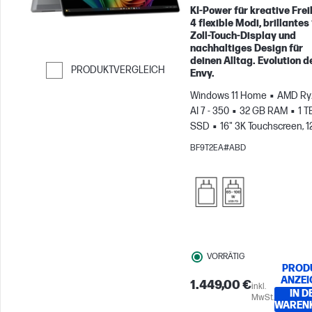
KI-Power für kreative Freih
4 flexible Modi, brillantes
Zoll-Touch-Display und
nachhaltiges Design für
deinen Alltag. Evolution 
PRODUKTVERGLEICH
Envy.
Weiter zum Vergleichen
Windows 11 Home
AMD Ry
AI 7 - 350
32 GB RAM
1 T
SSD
16" 3K Touchscreen, 1
0.2ms Reaktionszeit
AMD
BF9T2EA#ABD
Radeon™ 860M Grafikkarte
VORRÄTIG
PROD
ANZEI
1.449,00 €
inkl.
IN D
MwSt.
WAREN