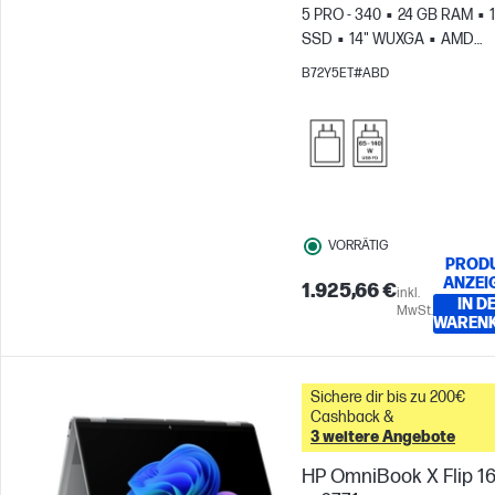
5 PRO - 340
24 GB RAM
SSD
14" WUXGA
AMD
Radeon™ 840M Grafikkarte
B72Y5ET#ABD
VORRÄTIG
PROD
ANZEI
1.925,66 €
inkl.
IN D
MwSt.
WAREN
Sichere dir bis zu 200€
Cashback &
3 weitere Angebote
HP OmniBook X Flip 16