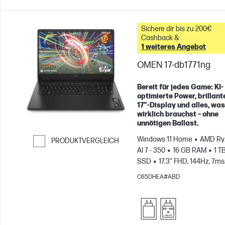
Sichere dir bis zu 200€
Cashback &
1 weiteres Angebot
OMEN 17-db1771ng
Bereit für jedes Game: KI-
optimierte Power, brillant
17″-Display und alles, was
wirklich brauchst – ohne
unnötigen Ballast.
Windows 11 Home
AMD Ry
PRODUKTVERGLEICH
AI 7 - 350
16 GB RAM
1 T
Weiter zum Vergleichen
SSD
17.3" FHD, 144Hz, 7ms
Reaktionszeit
NVIDIA® Ge
C65DHEA#ABD
RTX™ 5050 (8 GB)