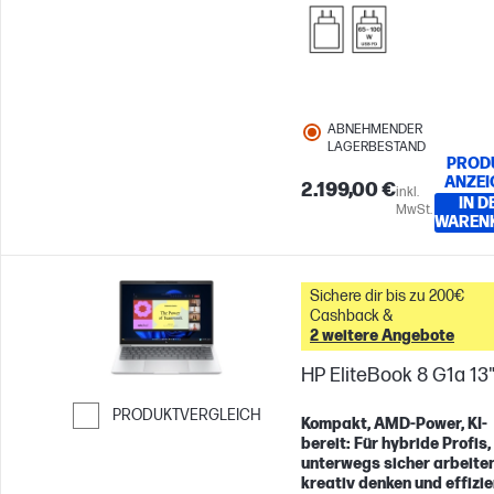
ABNEHMENDER
LAGERBESTAND
PROD
ANZEI
2.199,00 €
inkl.
IN D
MwSt.
WAREN
Sichere dir bis zu 200€
Cashback &
2 weitere Angebote
HP EliteBook 8 G1a 13
PRODUKTVERGLEICH
Kompakt, AMD-Power, KI-
bereit: Für hybride Profis,
Weiter zum Vergleichen
unterwegs sicher arbeiten
kreativ denken und effizie