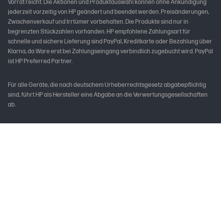
Vorrat reicht. Die Aktionen und Produktauswahl können ohne Ankündigung
jederzeit vorzeitig von HP geändert und beendet werden. Preisänderungen,
Zwischenverkauf und Irrtümer vorbehalten. Die Produkte sind nur in
begrenzten Stückzahlen vorhanden. HP empfohlene Zahlungsart für
schnelle und sichere Lieferung sind PayPal, Kreditkarte oder Bezahlung über
Klarna, da Ware erst bei Zahlungseingang verbindlich zugebucht wird. PayPal
ist HP Preferred Partner.
Für alle Geräte, die nach deutschem Urheberrechtsgesetz abgabepflichtig
sind, führt HP als Hersteller eine Abgabe an die Verwertungsgesellschaften
ab.
* Vorbehaltlich Kreditwürdigkeitsprüfung. Laufzeiten von 3, 6, 12 oder 24
Monaten. Ab 99 € und bis zu 10.000 € Bestellwert, mit einem effektiven
Jahreszins von 0,00% p.a. und einem festen Sollzinssatz von 0,00% p.a. Gilt
für Darlehensverträge, die im Aktionszeitraum abgeschlossen werden. Der
Kreditgeber ist PayPal (Europe) S.à r.l. et Cie, S.C.A., 22-24 Boulevard Royal, L-
2449 Luxembourg. Als Verbraucher steht Ihnen gemäß § 514 BGB bei
unentgeltlichen Darlehensverträgen ab einem Finanzierungsbetrag von 200
Euro ein Widerrufsrecht zu. Nutzungsvoraussetzung ist ein deutsches
PayPal-Privatkonto mit einer verknüpften Debitkarte oder einem Bankkonto
mit gültigem SEPA-Lastschriftmandat als Zahlungsquelle. Die Verfügbarkeit