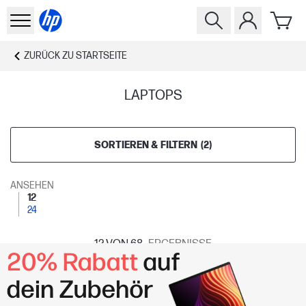
ZURÜCK ZU
STARTSEITE
LAPTOPS
SORTIEREN & FILTERN
(
2
)
ANSEHEN
12
24
12
VON 68
ERGEBNISSE