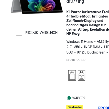
ar0771ng
KI-Power für kreative Freih
4 flexible Modi, brillantes
Zoll-Touch-Display und
nachhaltiges Design für
deinen Alltag. Evolution d
PRODUKTVERGLEICH
HP Envy.
Weiter zum Vergleichen
Windows 11 Home
AMD Ry
AI 7 - 350
16 GB RAM
1 T
SSD
16" 2K Touchscreen
Radeon™ 860M Grafikkarte
BF9T1EA#ABD
VORRÄTIG
Bestseller
PROD