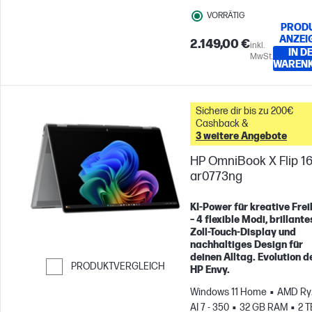
VORRÄTIG
PROD
ANZEI
2.149,00 €
inkl.
IN D
MwSt.
WAREN
Sichere dir bis zu 200€
Cashback &
3 weitere Angebote
HP OmniBook X Flip 16
ar0773ng
KI-Power für kreative Frei
– 4 flexible Modi, brillante
Zoll-Touch-Display und
nachhaltiges Design für
deinen Alltag. Evolution d
PRODUKTVERGLEICH
HP Envy.
Weiter zum Vergleichen
Windows 11 Home
AMD Ry
AI 7 - 350
32 GB RAM
2 T