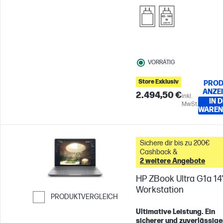
VORRÄTIG
Store Exklusiv
PROD
ANZE
2.494,50 €
inkl.
IN 
MwSt.
WAREN
Sichere dir bis zu 200€
Cashback &
2 weitere Angebote
HP ZBook Ultra G1a 14
Workstation
PRODUKTVERGLEICH
Weiter zum Vergleichen
Ultimative Leistung. Ein
sicherer und zuverlässige