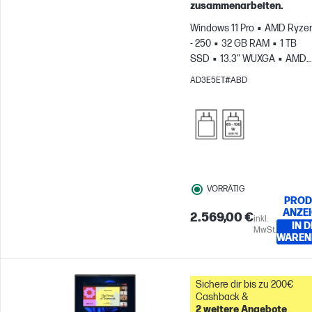
zusammenarbeiten.
Windows 11 Pro
AMD Ryzen
- 250
32 GB RAM
1 TB
SSD
13.3" WUXGA
AMD
Radeon™ 780M Grafikkarte
AD3E5ET#ABD
VORRÄTIG
PROD
ANZE
2.569,00 €
inkl.
IN 
MwSt.
WAREN
Sichere dir bis zu 200€
Cashback &
2 weitere Angebote