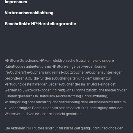
Impressum
Verbraucherschlichtung
Beschränkte HP-Herstellergarantie
HP Store Gutscheine: HP kann elektronische Gutscheine und andere
Rabattcodes anbieten, die im HP Store eingelöst werden können
("eVouchers"). eVouchers sind reine Rabattvoucher. eVouchers unterliegen
besonderen AGB, die für den eVoucher gelten und dem Kunden zur
Verfügung gestellt werden. Jeder eVoucher, der im HP Store eingelöst
werden soll, wird (direkt oder indirekt) von HP ohne zusätzliche Kosten an den
Kunden geliefert. Ein Umtausch, Rückerstattung, Barauszahlung,
Verlängerung oder nachträgliche Verrechnung des Gutscheines mit bereits
zuvor getätigten Bestellungen ist nicht möglich. Die Übertragung oder der
Weiterverkauf von eVouchern ist nicht gestattet.
Die Aktionen im HP Store sind nur für kurze Zeit gültig und nur solange der