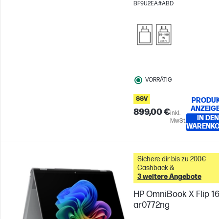
BF9U2EA#ABD
840M Grafikkarte
VORRÄTIG
SSV
PRODU
ANZEIG
899,00 €
inkl.
IN DEN
MwSt.
WARENK
Sichere dir bis zu 200€
Cashback &
3 weitere Angebote
HP OmniBook X Flip 16
ar0772ng