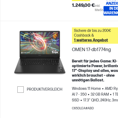
ANZEI
1.249,00 €
inkl.
IN D
MwSt.
WAREN
Sichere dir bis zu 200€
Cashback &
1 weiteres Angebot
OMEN 17-db1774ng
Bereit für jedes Game: KI-
optimierte Power, brillant
17″-Display und alles, was
wirklich brauchst – ohne
unnötigen Ballast.
Windows 11 Home
AMD Ry
PRODUKTVERGLEICH
AI 7 - 350
32 GB RAM
1 T
Weiter zum Vergleichen
SSD
17.3" QHD, 240Hz, 3m
Reaktionszeit
NVIDIA® Ge
C65DLEA#ABD
RTX™ 5060 (8 GB)