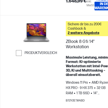
1.648,99 €
inkl.
IN D
MwSt.
WAREN
Sichere dir bis zu 200€
Cashback &
2 weitere Angebote
ZBook 8 G1i 14"
Workstation
PRODUKTVERGLEICH
Maximale Leistung, minim
Weiter zum Vergleichen
Format: KI-optimierte
Workstation mit Intel-Pow
3D, KI und Multitasking –
überall einsatzbereit.
Windows 11 Pro
AMD Ryzen
HX PRO - 9 HX 375
32 GB
RAM
1 TB SSD
14"
WUXGA
AMD Radeon™ 89
B72Y2ET#ABD
Grafikkarte