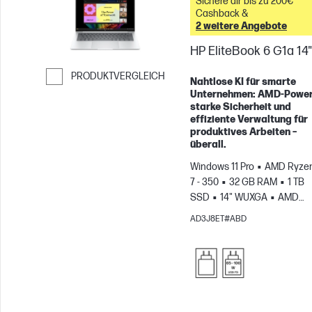
Sichere dir bis zu 200€
Cashback &
2 weitere Angebote
HP EliteBook 6 G1a 14"
PRODUKTVERGLEICH
Nahtlose KI für smarte
Unternehmen: AMD-Power
Weiter zum Vergleichen
starke Sicherheit und
effiziente Verwaltung für
produktives Arbeiten –
überall.
Windows 11 Pro
AMD Ryzen
7 - 350
32 GB RAM
1 TB
SSD
14" WUXGA
AMD
Radeon™ 860M Grafikkarte
AD3J8ET#ABD