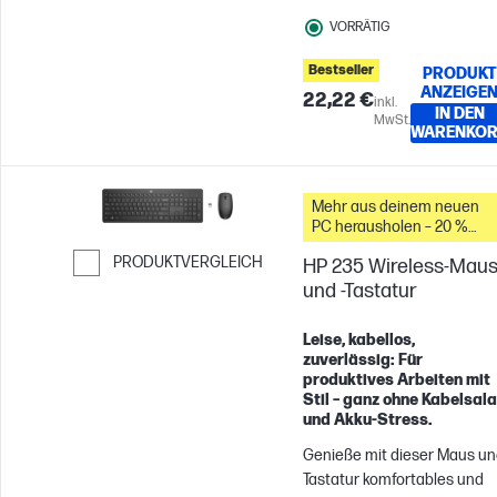
VORRÄTIG
Bestseller
PRODUKT
ANZEIGE
22,22 €
inkl.
IN DEN
MwSt.
WARENKO
Mehr aus deinem neuen
PC herausholen – 20 %
Rabatt auf Zubehör
PRODUKTVERGLEICH
HP 235 Wireless-Mau
und -Tastatur
Weiter zum Vergleichen
Leise, kabellos,
zuverlässig: Für
produktives Arbeiten mit
Stil – ganz ohne Kabelsala
und Akku-Stress.
Genieße mit dieser Maus u
Tastatur komfortables und