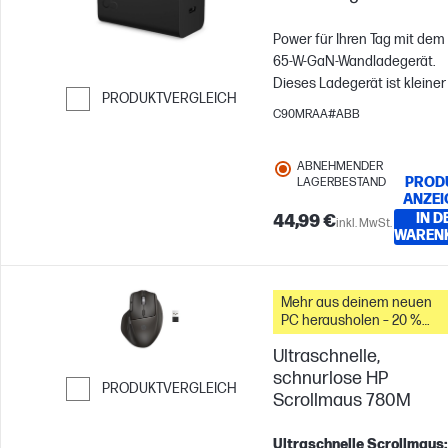
Power für Ihren Tag mit dem
65-W-GaN-Wandladegerät.
Dieses Ladegerät ist kleiner
PRODUKTVERGLEICH
leichter[6], für effizientes u
C90MRAA#ABB
Weiter zum Vergleichen
sicheres Laden konzipiert[5]
bietet zuverlässige
ABNEHMENDER
Energieversorgung für die
PROD
LAGERBESTAND
meisten USB‑C®‑Geräte bei
ANZEI
gleichzeitigem Schutz vor
IN D
44,99 €
inkl. MwSt.
WAREN
Spannungsspitzen, Überstr
Überspannung und
Übertemperatur.
Mehr aus deinem neuen
PC herausholen – 20 %
Rabatt auf Zubehör
Ultraschnelle,
schnurlose HP
PRODUKTVERGLEICH
Scrollmaus 780M
Weiter zum Vergleichen
Ultraschnelle Scrollmaus: