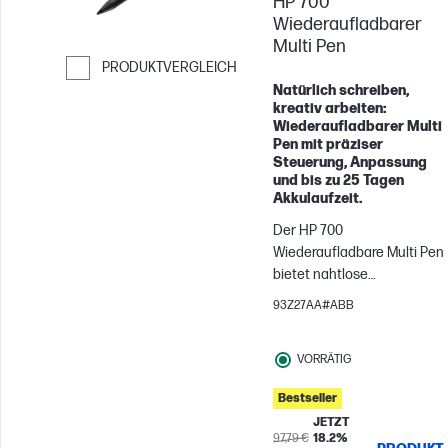
HP 700
Wiederaufladbarer
Multi Pen
PRODUKTVERGLEICH
Natürlich schreiben,
Weiter zum Vergleichen
kreativ arbeiten:
Wiederaufladbarer Multi
Pen mit präziser
Steuerung, Anpassung
und bis zu 25 Tagen
Akkulaufzeit.
Der HP 700
Wiederaufladbare Multi Pen
bietet nahtlose
Kompatibilität zwischen
93Z27AA#ABB
Geräten und ist jeder
Situation gewachsen.
VORRÄTIG
Natürliches Arbeiten mit
zahlreichen Protokollen[1],
Bestseller
präzisen Bedienfunktionen
JETZT
und intuitiver
97,79 €
18.2%