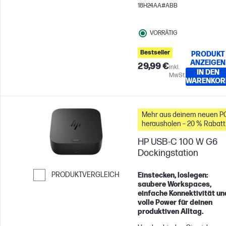
elegantem Design. Denn
18H24AA#ABB
Effizienz muss nicht immer
laut sein. Und dank
VORRÄTIG
Tastenkürzeln und
langlebiger Akkus bleibst du
Bestseller
PRODUKT
den ganzen Tag über
ANZEIGEN
29,99 €
produktiv.
inkl.
IN DEN
MwSt.
WARENKOR
Mehr aus deinem neuen P
herausholen – 20 % Rabatt
auf Zubehör
HP USB-C 100 W G6
Dockingstation
PRODUKTVERGLEICH
Einstecken, loslegen:
saubere Workspaces,
Weiter zum Vergleichen
einfache Konnektivität un
volle Power für deinen
produktiven Alltag.