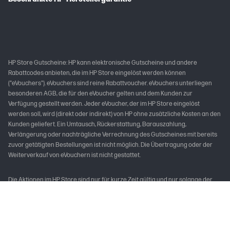
HP Store Gutscheine: HP kann elektronische Gutscheine und andere
Rabattcodes anbieten, die im HP Store eingelöst werden können
("eVouchers"). eVouchers sind reine Rabattvoucher. eVouchers unterliegen
besonderen AGB, die für den eVoucher gelten und dem Kunden zur
Verfügung gestellt werden. Jeder eVoucher, der im HP Store eingelöst
werden soll, wird (direkt oder indirekt) von HP ohne zusätzliche Kosten an den
Kunden geliefert. Ein Umtausch, Rückerstattung, Barauszahlung,
Verlängerung oder nachträgliche Verrechnung des Gutscheines mit bereits
zuvor getätigten Bestellungen ist nicht möglich. Die Übertragung oder der
Weiterverkauf von eVouchern ist nicht gestattet.
Die Aktionen im HP Store sind nur für kurze Zeit gültig und nur solange der
Vorrat reicht. Die Aktionen und Produktauswahl können ohne Ankündigung
jederzeit vorzeitig von HP geändert und beendet werden. Preisänderungen,
Zwischenverkauf und Irrtümer vorbehalten. Die Produkte sind nur in
begrenzten Stückzahlen vorhanden. HP empfohlene Zahlungsart für