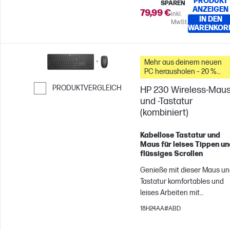
PRODUKT
Tastenanpassung[2], um all
SPAREN
ANZEIGEN
79,99 €
Aufgaben so zu bewältigen,
inkl.
IN DEN
MwSt.
wie sie es wünschen.
WARENKOR
Mehr aus deinem neuen
PC herausholen – 20 %
Rabatt auf Zubehör
PRODUKTVERGLEICH
HP 230 Wireless-Mau
und -Tastatur
Weiter zum Vergleichen
(kombiniert)
Kabellose Tastatur und
Maus für leises Tippen un
flüssiges Scrollen
Genieße mit dieser Maus u
Tastatur komfortables und
leises Arbeiten mit
elegantem Design. Denn
18H24AA#ABD
Effizienz muss nicht immer
laut sein. Und dank