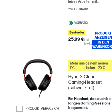
leises Arbeiten mit
elegantem Design. Denn
1Y4D0UT#ABD
Effizienz muss nicht immer
laut sein. Und dank
VORRÄTIG
Tastenkürzeln und
langlebiger Akkus bleibst du
Bestseller
PRODUKT
den ganzen Tag über
ANZEIGEN
25,99 €
produktiv.
inkl.
IN DEN
MwSt.
WARENKOR
Mehr aus deinem neuen
PC herausholen – 20 %
Rabatt auf Zubehör
HyperX Cloud II –
Gaming-Headset
(schwarz-rot)
Ein Headset, das auch bei
langen Gaming-Sessions
bequem ist.
PRODUKTVERGLEICH