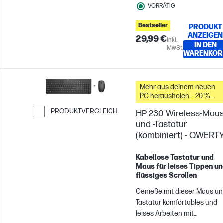
VORRÄTIG
Tastenkürzeln und
langlebiger Akkus bleibst du
Bestseller
PRODUKT
den ganzen Tag über
ANZEIGEN
29,99 €
produktiv.
inkl.
IN DEN
MwSt.
WARENKOR
Mehr aus deinem neuen
PC herausholen – 20 %
Rabatt auf Zubehör
PRODUKTVERGLEICH
HP 230 Wireless-Mau
und -Tastatur
Weiter zum Vergleichen
(kombiniert) - QWERT
Kabellose Tastatur und
Maus für leises Tippen un
flüssiges Scrollen
Genieße mit dieser Maus u
Tastatur komfortables und
leises Arbeiten mit