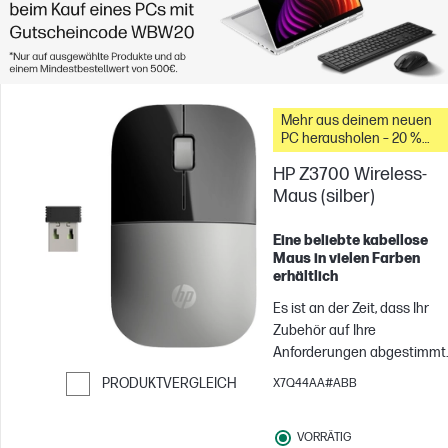
Mehr aus deinem neuen
PC herausholen – 20 %
Rabatt auf Zubehör
HP Z3700 Wireless-
Maus (silber)
Eine beliebte kabellose
Maus in vielen Farben
erhältlich
Es ist an der Zeit, dass Ihr
Zubehör auf Ihre
Anforderungen abgestimmt
ist. Holen Sie sich Ihre neue
PRODUKTVERGLEICH
X7Q44AA#ABB
Wireless-Maus[1], und
Weiter zum Vergleichen
bereichern Sie Ihren
VORRÄTIG
Arbeitsplatz durch das