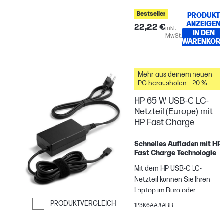
sorgfältig durchdachte
Bestseller
PRODUKT
Konzept und ein einzigartig
ANZEIGE
22,22 €
flaches Design. Sie ist
inkl.
IN DEN
MwSt.
funktionell. Sie ist tragbar. S
WARENKO
ist elegant. Sie gehört Ihnen
Mehr aus deinem neuen
PC herausholen – 20 %
Rabatt auf Zubehör
HP 65 W USB-C LC-
Netzteil (Europe) mit
HP Fast Charge
Schnelles Aufladen mit H
Fast Charge Technologie
Mit dem HP USB-C LC-
Netzteil können Sie Ihren
Laptop im Büro oder
unterwegs aufladen.
PRODUKTVERGLEICH
1P3K6AA#ABB
Weiter zum Vergleichen