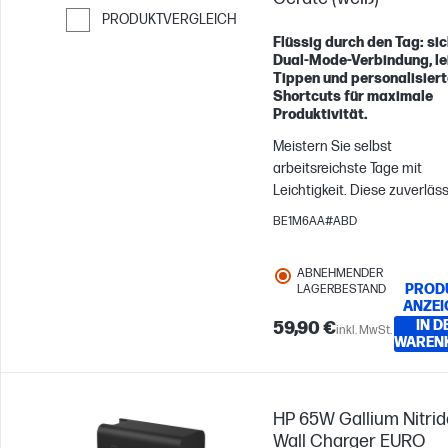
PRODUKTVERGLEICH
Flüssig durch den Tag: si
Weiter zum Vergleichen
Dual‑Mode‑Verbindung, le
Tippen und personalisiert
Shortcuts für maximale
Produktivität.
Meistern Sie selbst
arbeitsreichste Tage mit
Leichtigkeit. Diese zuverläs
Kombination aus Maus und
BE1M6AA#ABD
Tastatur ermöglicht geräte-
betriebssystemübergreifen
ABNEHMENDER
Multitasking[1] mit sicheren
PROD
LAGERBESTAND
Verbindungen und zeitspar
ANZEI
Tastenkombinationen, die Ih
IN D
59,90 €
inkl. MwSt.
WAREN
Konzentration und Effizienz
steigern – ganz egal, wo Sie
gerade arbeiten.
HP 65W Gallium Nitrid
Wall Charger EURO