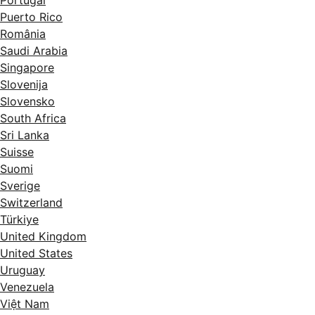
Puerto Rico
România
Saudi Arabia
Singapore
Slovenija
Slovensko
South Africa
Sri Lanka
Suisse
Suomi
Sverige
Switzerland
Türkiye
United Kingdom
United States
Uruguay
Venezuela
Việt Nam