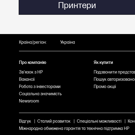
Принтери
Країна/регіон:
Україна
Про компанію
Як купити
Зв'язок з НР
Подзвонити предста
Вакансії
Пошук авторизовано
Робота з інвесторами
Промо акції
Соціальна значимість
Newsroom
Відгук
|
Сталий розвиток
|
Спеціальні можливості
|
Кон
Міжнародна обмежена гарантія та технічна підтримка HP