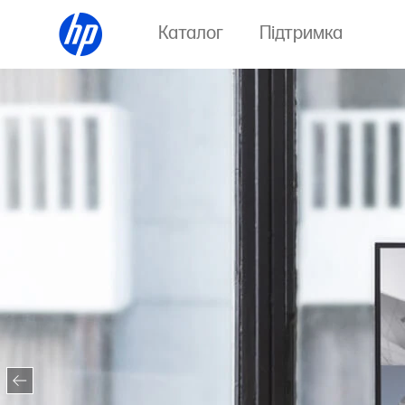
Каталог
Підтримка
HP
OmniBook X
Flip
Copilot+ PC — це найшвидші та
найінтелектуальніші ПК з ОС
Windows