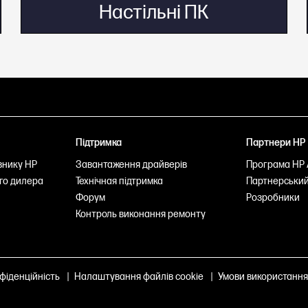
Настільні ПК
Підтримка
Партнери НР
внику НР
Завантаження драйверів
Програма HP 
го дилера
Технічная підтримка
Партнерський
Форум
Розробники
Контроль виконання ремонту
фіденційність
|
Налаштування файлів cookie
|
Умови використання