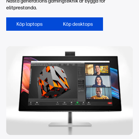
Nästa generations gamingteknik är byggd för
elitprestanda.
Köp laptops
Köp desktops