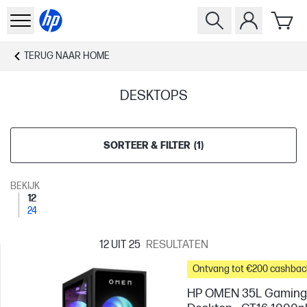
TERUG NAAR
HOME
DESKTOPS
SORTEER & FILTER
(
1
)
BEKIJK
12
24
12
UIT 25
RESULTATEN
Ontvang tot €200 cashbac
HP OMEN 35L Gaming