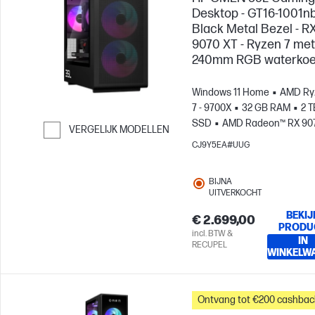
Desktop - GT16-1001nb
Black Metal Bezel - R
9070 XT - Ryzen 7 met
240mm RGB waterkoe
Windows 11 Home
AMD Ry
7 - 9700X
32 GB RAM
2 T
SSD
AMD Radeon™ RX 90
VERGELIJK MODELLEN
(16 GB)
CJ9Y5EA#UUG
Ga verder naar vergelijken
BIJNA
UITVERKOCHT
BEKIJ
€ 2.699,00
PRODU
incl. BTW &
IN
RECUPEL
WINKELW
Ontvang tot €200 cashbac