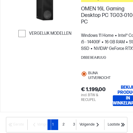
OMEN 16L Gaming
Desktop PC TG03-01
PC
VERGELIJK MODELLEN
Windows 11 Home
Intel® C
i5 - 14400F
16 GB RAM
5
Ga verder naar vergelijken
SSD
NVIDIA® GeForce RTX
5050 (8 GB)
D8BE9EA#UUG
BIJNA
UITVERKOCHT
BEKIJ
€ 1.199,00
PRODU
incl. BTW &
IN
RECUPEL
WINKELW
Eerste
Vorige
1
2
3
Volgende
Laatste