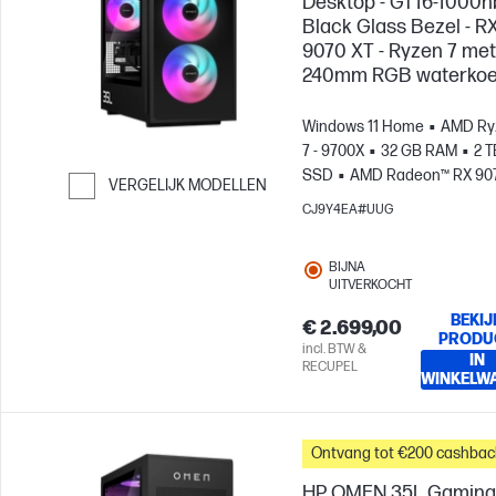
Desktop - GT16-1000nb
Black Glass Bezel - R
9070 XT - Ryzen 7 met
240mm RGB waterkoe
Windows 11 Home
AMD Ry
7 - 9700X
32 GB RAM
2 T
SSD
AMD Radeon™ RX 90
VERGELIJK MODELLEN
(16 GB)
CJ9Y4EA#UUG
Ga verder naar vergelijken
BIJNA
UITVERKOCHT
BEKIJ
€ 2.699,00
PRODU
incl. BTW &
IN
RECUPEL
WINKELW
Ontvang tot €200 cashbac
HP OMEN 35L Gaming