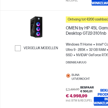
RECUPEL
WINKELW
Ontvang tot €200 cashbac
OMEN by HP 45L Gam
Desktop GT22-3101nb
Windows 11 Home
Intel® C
VERGELIJK MODELLEN
Ultra 9 - 285K
32 GB RAM
SSD
NVIDIA® GeForce RTX
Ga verder naar vergelijken
(32 GB)
D8BN9EA#UUG
BIJNA
UITVERKOCHT
BESPAAR
€ 5.499,00
BEKI
€ 500,01
PROD
€ 4.998,99
IN
incl. BTW & RECUPEL
WINKEL