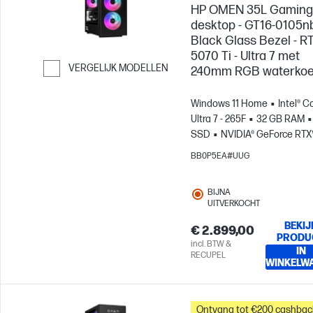
HP OMEN 35L Gaming
desktop - GT16-0105nb
Black Glass Bezel - R
5070 Ti - Ultra 7 met
VERGELIJK MODELLEN
240mm RGB waterkoe
Ga verder naar vergelijken
Windows 11 Home
Intel® C
Ultra 7 - 265F
32 GB RAM
SSD
NVIDIA® GeForce RTX
5070 Ti (16 GB)
BB0P5EA#UUG
BIJNA
UITVERKOCHT
BEKIJ
€ 2.899,00
PRODU
incl. BTW &
IN
RECUPEL
WINKELW
Ontvang tot €200 cashbac