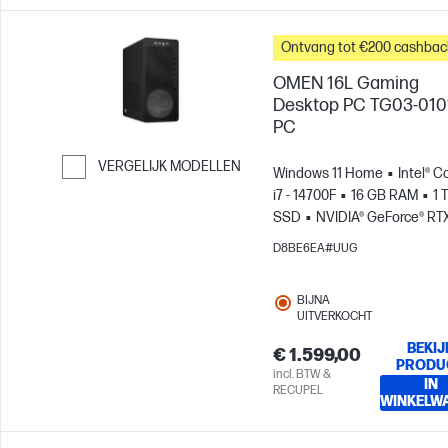
Ontvang tot €200 cashbac
OMEN 16L Gaming
Desktop PC TG03-010
PC
VERGELIJK MODELLEN
Windows 11 Home
Intel® C
i7 - 14700F
16 GB RAM
1 
Ga verder naar vergelijken
SSD
NVIDIA® GeForce® RT
5060 Ti (8 GB)
D8BE6EA#UUG
BIJNA
UITVERKOCHT
BEKIJ
€ 1.599,00
PRODU
incl. BTW &
IN
RECUPEL
WINKELW