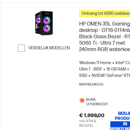
Ontvang tot €200 cashbac
HP OMEN 35L Gaming
desktop - GT16-0114nb
Black Glass Bezel - R
5060 Ti - Ultra 7 met
VERGELIJK MODELLEN
240mm RGB waterkoe
Ga verder naar vergelijken
Windows 11 Home
Intel® C
Ultra 7 - 265F
16 GB RAM
SSD
NVIDIA® GeForce® RT
5060 Ti (16 GB)
BR4Y6EA#UUG
BIJNA
UITVERKOCHT
BEKIJ
€ 1.999,00
PRODU
incl. BTW &
IN
RECUPEL
WINKELW