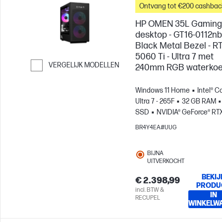
Ontvang tot €200 cashbac
HP OMEN 35L Gaming
desktop - GT16-0112nb
Black Metal Bezel - R
5060 Ti - Ultra 7 met
VERGELIJK MODELLEN
240mm RGB waterkoe
Ga verder naar vergelijken
Windows 11 Home
Intel® C
Ultra 7 - 265F
32 GB RAM
SSD
NVIDIA® GeForce® RT
5060 Ti (16 GB)
BR4Y4EA#UUG
BIJNA
UITVERKOCHT
BEKIJ
€ 2.398,99
PRODU
incl. BTW &
IN
RECUPEL
WINKELW