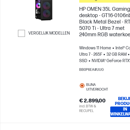
HP OMEN 35L Gaming
desktop - GT16-0106nb
Black Metal Bezel - R
5070 Ti - Ultra 7 met
VERGELIJK MODELLEN
240mm RGB waterkoe
Ga verder naar vergelijken
Windows 11 Home
Intel® C
Ultra 7 - 265F
32 GB RAM
SSD
NVIDIA® GeForce RTX
5070 Ti (16 GB)
BB0P6EA#UUG
BIJNA
UITVERKOCHT
BEKIJ
€ 2.899,00
PRODU
incl. BTW &
IN
RECUPEL
WINKELW