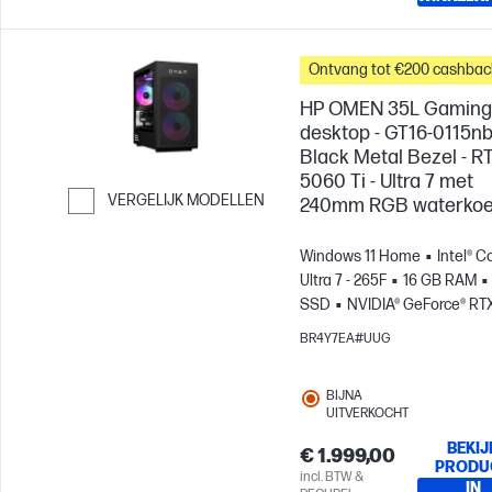
Ontvang tot €200 cashbac
HP OMEN 35L Gaming
desktop - GT16-0115nb
Black Metal Bezel - R
5060 Ti - Ultra 7 met
VERGELIJK MODELLEN
240mm RGB waterkoe
Ga verder naar vergelijken
Windows 11 Home
Intel® C
Ultra 7 - 265F
16 GB RAM
SSD
NVIDIA® GeForce® RT
5060 Ti (16 GB)
BR4Y7EA#UUG
BIJNA
UITVERKOCHT
BEKIJ
€ 1.999,00
PRODU
incl. BTW &
IN