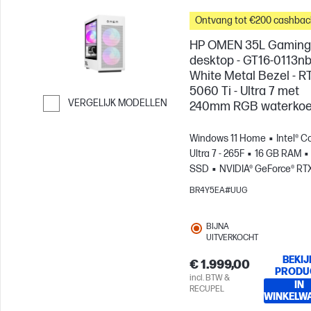
Ontvang tot €200 cashbac
HP OMEN 35L Gaming
desktop - GT16-0113nb
White Metal Bezel - R
5060 Ti - Ultra 7 met
VERGELIJK MODELLEN
240mm RGB waterkoe
Ga verder naar vergelijken
Windows 11 Home
Intel® C
Ultra 7 - 265F
16 GB RAM
SSD
NVIDIA® GeForce® RT
5060 Ti (16 GB)
BR4Y5EA#UUG
BIJNA
UITVERKOCHT
BEKIJ
€ 1.999,00
PRODU
incl. BTW &
IN
RECUPEL
WINKELW