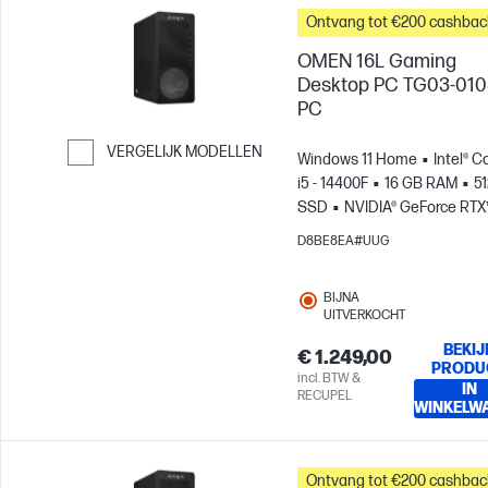
Ontvang tot €200 cashbac
OMEN 16L Gaming
Desktop PC TG03-01
PC
VERGELIJK MODELLEN
Windows 11 Home
Intel® C
i5 - 14400F
16 GB RAM
5
Ga verder naar vergelijken
SSD
NVIDIA® GeForce RTX
5060 (8 GB)
D8BE8EA#UUG
BIJNA
UITVERKOCHT
BEKIJ
€ 1.249,00
PRODU
incl. BTW &
IN
RECUPEL
WINKELW
Ontvang tot €200 cashbac