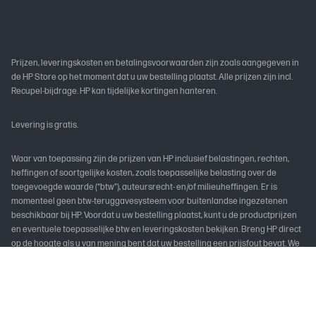
Prijzen, leveringskosten en betalingsvoorwaarden zijn zoals aangegeven in
de HP Store op het moment dat u uw bestelling plaatst. Alle prijzen zijn incl.
Recupel-bijdrage. HP kan tijdelijke kortingen hanteren.
Levering is gratis.
Waar van toepassing zijn de prijzen van HP inclusief belastingen, rechten,
heffingen of soortgelijke kosten, zoals toepasselijke belasting over de
toegevoegde waarde (“btw”), auteursrecht- en/of milieuheffingen. Er is
momenteel geen btw-teruggavesysteem voor buitenlandse ingezetenen
beschikbaar bij HP. Voordat u uw bestelling plaatst, kunt u de productprijzen
en eventuele toepasselijke btw en leveringskosten bekijken. Breng HP direct
op de hoogte als u van mening bent dat uw bestelling een prijsfout bevat. We
zijn niet verplicht om een product aan u te leveren tegen de onjuiste (lagere)
prijs als de prijsfout duidelijk en onmiskenbaar is en redelijkerwijs door u als
een verkeerde prijsstelling had kunnen worden erkend. HP behoudt zich het
recht voor om informatie, producten en/of prijzen die in de HP Store zijn
gepubliceerd op elk moment te wijzigen, maar wijzigingen hebben geen