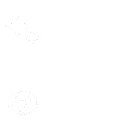
FutureSmart-firmware-upgrades.
Digitaliseer je workflows met slimme oplossingen.
Werk
slimmer met AI-enabled tools en op maat gemaakte
printoplossingen. Zet documenten simpel om naar Office-
formaten.
Beveilig je belangrijkste data met onze veiligste
printers.
Met de veiligste printtechnologie ter
1