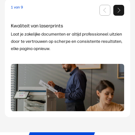
1 van 9
Kwaliteit van laserprints
9
Laat je zakelijke documenten er altijd professioneel uitzien
3
door te vertrouwen op scherpe en consistente resultaten,
14
8
11,
elke pagina opnieuw.
12, 13
4, 5, 6,7