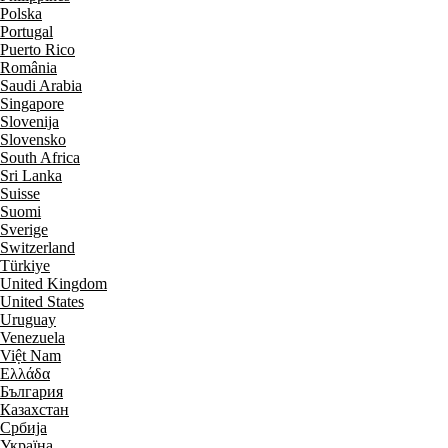
Polska
Portugal
Puerto Rico
România
Saudi Arabia
Singapore
Slovenija
Slovensko
South Africa
Sri Lanka
Suisse
Suomi
Sverige
Switzerland
Türkiye
United Kingdom
United States
Uruguay
Venezuela
Việt Nam
Ελλάδα
България
Казахстан
Србија
Україна