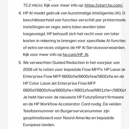
72,2 mb/s). Kijk voor meer info op:
https://start.hp.com/
.
HP AI maakt gebruik van kunstmatige intelligentie (AI). De
beschikbaarheid van functies verschilt per printermodel,
instellingen en regio; extra talen worden later
toegevoegd. HP behoudt zich het recht voor om later
kosten in rekening te brengen voor specifieke AI-functies
of extra services volgens de HP AI Servicevoorwaarden.
Kijk voor meer info op
hp.com/HP_AI
.
We verwachten Guided Redaction in het voorjaar van
2026 uit te rollen voor bepaalde Flow MFP’s: HP LaserJet
Enterprise Flow MFP 6600zfw/6600zfsw/5602zfw en de
HP Color LaserJet Enterprise Flow MFP
6800zf/6800zfsw/6800zfw+/6801zfsw/6801zfw+/5800zf.
Je hebt hiervoor de nieuwste HP FutureSmart-firmware
en de HP Workflow Accelerator Card nodig. De velden
Telefoonnummer en Burgerservicenummer zijn
geoptimaliseerd voor Noord-Amerika en bepaalde
Europese landen.