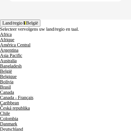
Land/regio
België
Selecteer vervolgens uw land/regio en taal.
Africa
Afrique
América Central
Argentina
Asia Pacific
Australia
Bangladesh
België
Belgique
Bolivia
Brasil
Canada
Canada - Français
Caribbean
Česká republika
Chile
Colombia
Danmark
Deutschland