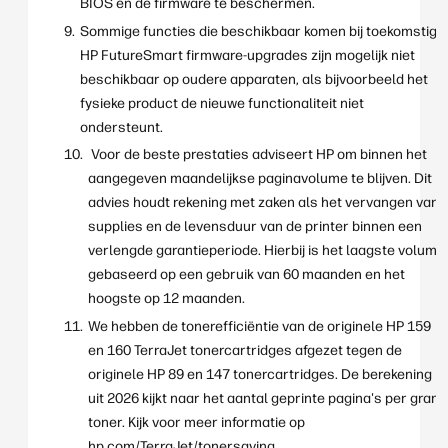
BIOS en de firmware te beschermen.
Sommige functies die beschikbaar komen bij toekomstige
HP FutureSmart firmware-upgrades zijn mogelijk niet
beschikbaar op oudere apparaten, als bijvoorbeeld het
fysieke product de nieuwe functionaliteit niet
ondersteunt.
Voor de beste prestaties adviseert HP om binnen het
aangegeven maandelijkse paginavolume te blijven. Dit
advies houdt rekening met zaken als het vervangen van
supplies en de levensduur van de printer binnen een
verlengde garantieperiode. Hierbij is het laagste volume
gebaseerd op een gebruik van 60 maanden en het
hoogste op 12 maanden.
We hebben de tonerefficiëntie van de originele HP 159
en 160 TerraJet tonercartridges afgezet tegen de
originele HP 89 en 147 tonercartridges. De berekening
uit 2026 kijkt naar het aantal geprinte pagina's per gram
toner. Kijk voor meer informatie op
hp.com/TerraJet/tonersaving
.