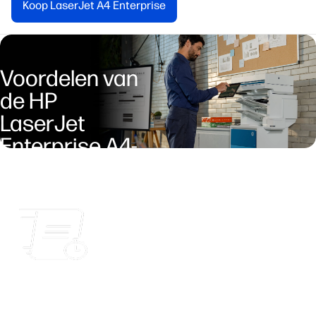
Koop LaserJet A4 Enterprise
Voordelen van
de HP
LaserJet
Enterprise A4-
printers
Ervaar de kracht om door te pakken.
Geef je productiviteit
een boost met topsnelheden, personaliseerbare opties en