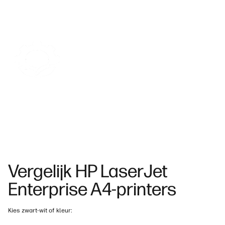
wereld
bescherm je jouw data, workflows en bedrijf op elk
1
niveau.
Bespaar energie en ga verspilling tegen.
Bespaar kosten
en ontzie het milieu met ons energiezuinige design.
11
Vergelijk HP LaserJet
Enterprise A4-printers
Kies zwart-wit of kleur: