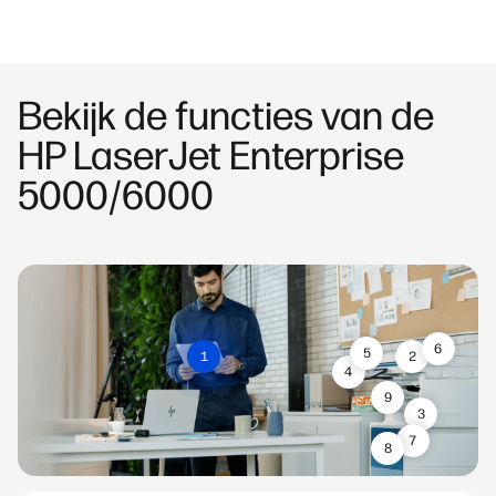
Bekijk de functies van de
HP LaserJet Enterprise
5000/6000
6
5
2
1
4
9
3
7
8