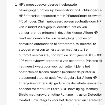
FutureSmart).
HP's meest geavanceerde ingebouwde
• Voor de nieuwste Enterprise 5000/6000-
beveiligingsfuncties zijn beschikbaar op HP Managed- en
generatie biedt HP ingebouwde bescherming
HP Enterprise-apparaten met HP FutureSmart-firmware
tegen aanvallen met kwantumcomputers
4.5 of hoger. Claim gebaseerd op een evaluatie door HP
(afgestemd op risicoprofielen van grote
van in maart 2024 gepubliceerde functies van
organisaties en de publieke sector).
concurrerende printers in dezelfde klasse. Alleen HP
biedt een combinatie van beveiligingsfuncties om
aanvallen automatisch te detecteren, te isoleren, te
stoppen en ervan te herstellen met herstart en
automatisch herstel, conform de richtlijnen NIST SP 800-
193 voor cyberweerbaarheid van apparaten. Printers zijn
het meest kwetsbaar voor aanvallen tijdens het
opstarten en tijdens runtime (wanneer de printer in
slaapstand staat of actief wordt gebruikt). Alleen HP
Enterprise-printers zijn gedurende de gehele levensduur
beschermd met Sure Start BIOS-beveiliging, Memory
Shield met hardwarematige Runtime Intrusion Detection,
Control Flow Integrity voor het detecteren en herstellen