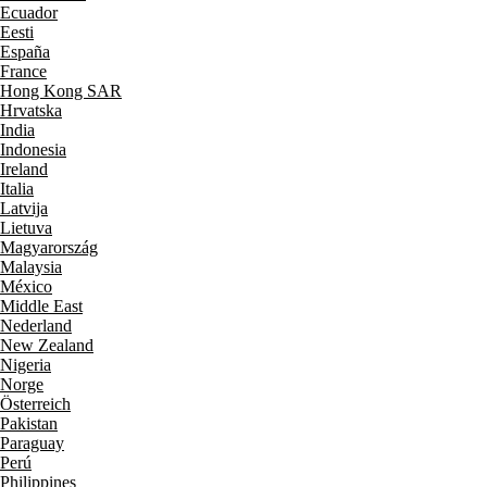
Ecuador
Eesti
España
France
Hong Kong SAR
Hrvatska
India
Indonesia
Ireland
Italia
Latvija
Lietuva
Magyarország
Malaysia
México
Middle East
Nederland
New Zealand
Nigeria
Norge
Österreich
Pakistan
Paraguay
Perú
Philippines