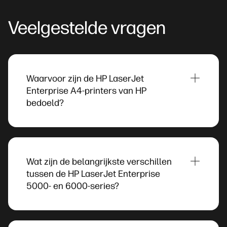
Veelgestelde vragen
Waarvoor zijn de HP LaserJet
Enterprise A4-printers van HP
bedoeld?
Zoek je als organisatie hoge productiviteit, sterke
beveiliging en schaalbare workflows via IT- of
fleetbeheer? HP LaserJet Enterprise A4-printers
zijn hiervoor ontworpen, vooral wanneer je
Wat zijn de belangrijkste verschillen
teams overal vandaan werken en je een heel
tussen de HP LaserJet Enterprise
netwerk aan apparaten moet aansturen.
5000- en 6000-series?
In het algemeen staat de 6000-serie voor
geavanceerder, flexibeler aan te passen en