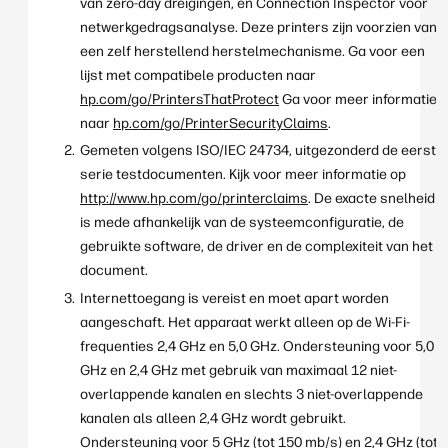
van zero-day dreigingen, en Connection Inspector voor
netwerkgedragsanalyse. Deze printers zijn voorzien van
een zelf herstellend herstelmechanisme. Ga voor een
lijst met compatibele producten naar
hp.com/go/PrintersThatProtect
Ga voor meer informatie
naar
hp.com/go/PrinterSecurityClaims
.
Gemeten volgens ISO/IEC 24734, uitgezonderd de eerste
serie testdocumenten. Kijk voor meer informatie op
http://www.hp.com/go/printerclaims
. De exacte snelheid
is mede afhankelijk van de systeemconfiguratie, de
gebruikte software, de driver en de complexiteit van het
document.
Internettoegang is vereist en moet apart worden
aangeschaft. Het apparaat werkt alleen op de Wi-Fi-
frequenties 2,4 GHz en 5,0 GHz. Ondersteuning voor 5,0
GHz en 2,4 GHz met gebruik van maximaal 12 niet-
overlappende kanalen en slechts 3 niet-overlappende
kanalen als alleen 2,4 GHz wordt gebruikt.
Ondersteuning voor 5 GHz (tot 150 mb/s) en 2,4 GHz (tot