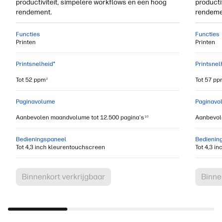
productiviteit, simpelere workflows en een hoog
producti
rendement.
rendeme
Functies
Functies
Printen
Printen
Printsnelheid*
Printsnel
Tot 52 ppm
Tot 57 pp
2
Paginavolume
Paginavo
Aanbevolen maandvolume tot 12.500 pagina's
Aanbevol
10
Bedieningspaneel
Bedienin
Tot 4,3 inch kleurentouchscreen
Tot 4,3 i
Binnenkort verkrijgbaar
Binne