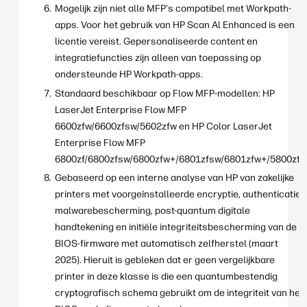
Mogelijk zijn niet alle MFP's compatibel met Workpath-
apps. Voor het gebruik van HP Scan Al Enhanced is een
licentie vereist. Gepersonaliseerde content en
integratiefuncties zijn alleen van toepassing op
ondersteunde HP Workpath-apps.
Standaard beschikbaar op Flow MFP-modellen: HP
LaserJet Enterprise Flow MFP
6600zfw/6600zfsw/5602zfw en HP Color LaserJet
Enterprise Flow MFP
6800zf/6800zfsw/6800zfw+/6801zfsw/6801zfw+/5800zf).
Gebaseerd op een interne analyse van HP van zakelijke
printers met voorgeïnstalleerde encryptie, authenticatie,
malwarebescherming, post-quantum digitale
handtekening en initiële integriteitsbescherming van de
BIOS-firmware met automatisch zelfherstel (maart
2025). Hieruit is gebleken dat er geen vergelijkbare
printer in deze klasse is die een quantumbestendig
cryptografisch schema gebruikt om de integriteit van het