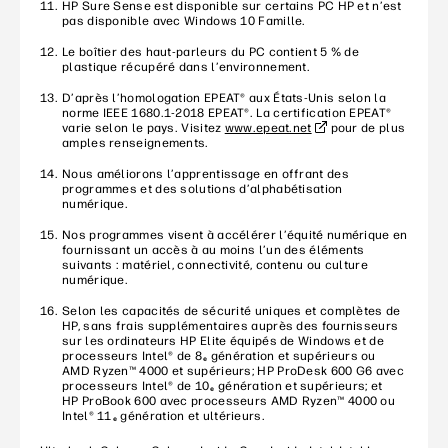
HP Sure Sense est disponible sur certains PC HP et n’est
pas disponible avec Windows 10 Famille.
Le boîtier des haut-parleurs du PC contient 5 % de
plastique récupéré dans l’environnement.
D’après l’homologation EPEAT® aux États-Unis selon la
norme IEEE 1680.1-2018 EPEAT®. La certification EPEAT®
varie selon le pays. Visitez
www.epeat.net
pour de plus
amples renseignements.
Nous améliorons l’apprentissage en offrant des
programmes et des solutions d’alphabétisation
numérique.
Nos programmes visent à accélérer l’équité numérique en
fournissant un accès à au moins l’un des éléments
suivants : matériel, connectivité, contenu ou culture
numérique.
Selon les capacités de sécurité uniques et complètes de
HP, sans frais supplémentaires auprès des fournisseurs
sur les ordinateurs HP Elite équipés de Windows et de
processeurs Intel® de 8
génération et supérieurs ou
e
AMD Ryzen™ 4000 et supérieurs; HP ProDesk 600 G6 avec
processeurs Intel® de 10
génération et supérieurs; et
e
HP ProBook 600 avec processeurs AMD Ryzen™ 4000 ou
Intel® 11
génération et ultérieurs.
e