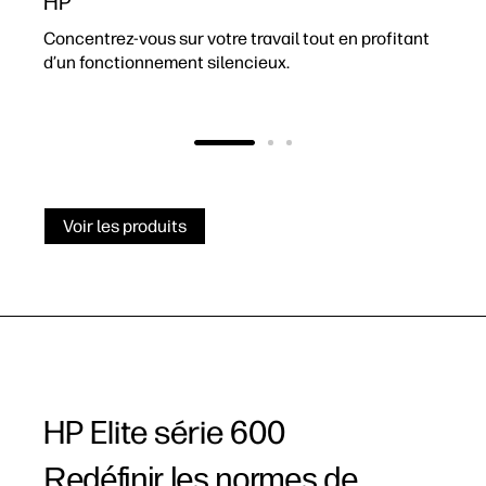
HP
P
t
Concentrez-vous sur votre travail tout en profitant
c
d’un fonctionnement silencieux.
e
Voir les produits
HP Elite série 600
Redéfinir les normes de