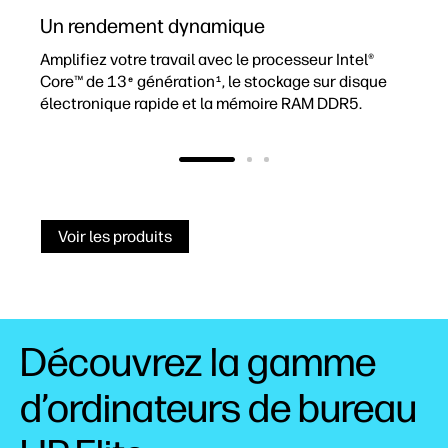
Un rendement dynamique
U
Amplifiez votre travail avec le processeur Intel®
P
Core™ de 13
génération
, le stockage sur disque
p
e
1
électronique rapide et la mémoire RAM DDR5.
f
Voir les produits
Découvrez la gamme
d’ordinateurs de bureau