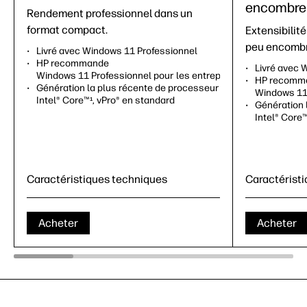
encombre
Rendement professionnel dans un
format compact.
Extensibilité
peu encombr
Livré avec Windows 11 Professionnel
HP recommande
Livré avec 
Windows 11 Professionnel pour les entreprises
HP recomm
Génération la plus récente de processeur
Windows 11 
Intel® Core™
, vPro® en standard
1
Génération 
Intel® Core
Caractéristiques techniques
Caractérist
Acheter
Acheter