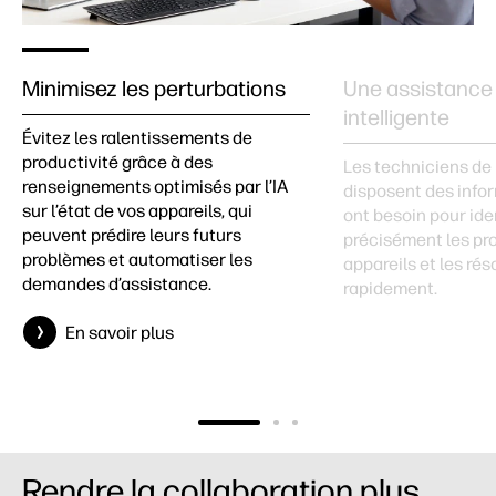
Minimisez les perturbations
Une assistance
intelligente
Évitez les ralentissements de
productivité grâce à des
Les techniciens de 
renseignements optimisés par l’IA
disposent des infor
sur l’état de vos appareils, qui
ont besoin pour ide
peuvent prédire leurs futurs
précisément les pr
problèmes et automatiser les
appareils et les ré
demandes d’assistance.
rapidement.
En savoir plus
Rendre la collaboration plus