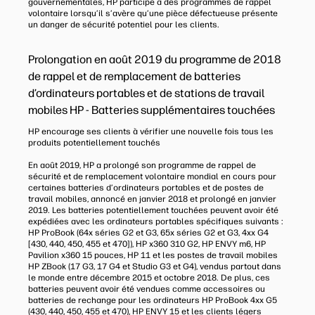
gouvernementales, HP participe à des programmes de rappel
volontaire lorsqu’il s’avère qu’une pièce défectueuse présente
un danger de sécurité potentiel pour les clients.
Prolongation en août 2019 du programme de 2018
de rappel et de remplacement de batteries
d’ordinateurs portables et de stations de travail
mobiles HP - Batteries supplémentaires touchées
HP encourage ses clients à vérifier une nouvelle fois tous les
produits potentiellement touchés
En août 2019, HP a prolongé son programme de rappel de
sécurité et de remplacement volontaire mondial en cours pour
certaines batteries d’ordinateurs portables et de postes de
travail mobiles, annoncé en janvier 2018 et prolongé en janvier
2019. Les batteries potentiellement touchées peuvent avoir été
expédiées avec les ordinateurs portables spécifiques suivants :
HP ProBook (64x séries G2 et G3, 65x séries G2 et G3, 4xx G4
[430, 440, 450, 455 et 470]), HP x360 310 G2, HP ENVY m6, HP
Pavilion x360 15 pouces, HP 11 et les postes de travail mobiles
HP ZBook (17 G3, 17 G4 et Studio G3 et G4), vendus partout dans
le monde entre décembre 2015 et octobre 2018. De plus, ces
batteries peuvent avoir été vendues comme accessoires ou
batteries de rechange pour les ordinateurs HP ProBook 4xx G5
(430, 440, 450, 455 et 470), HP ENVY 15 et les clients légers