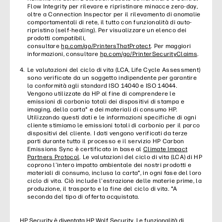
Flow Integrity per rilevare e ripristinare minacce zero-day,
oltre a Connection Inspector per il rilevamento di anomalie
comportamentali di rete, il tutto con funzionalità di auto-
ripristino (self-healing). Per visualizzare un elenco dei
prodotti compatibili,
consultare
hp.com/go/PrintersThatProtect
. Per maggiori
informazioni, consultare
hp.com/go/PrinterSecurityClaims
.
Le valutazioni del ciclo di vita (LCA, Life Cycle Assessment)
sono verificate da un soggetto indipendente per garantire
la conformità agli standard ISO 14040 e ISO 14044.
Vengono utilizzate da HP al fine di comprendere le
emissioni di carbonio totali dei dispositivi di stampa e
imaging, della carta* e dei materiali di consumo HP.
Utilizzando questi dati e le informazioni specifiche di ogni
cliente stimiamo le emissioni totali di carbonio per il parco
dispositivi del cliente. I dati vengono verificati da terze
parti durante tutto il processo e il servizio HP Carbon
Emissions Sync è certificato in base al
Climate Impact
Partners Protocol
. Le valutazioni del ciclo di vita (LCA) di HP
coprono l'intero impatto ambientale dei nostri prodotti e
materiali di consumo, inclusa la carta*, in ogni fase del loro
ciclo di vita. Ciò include l'estrazione delle materie prime, la
produzione, il trasporto e la fine del ciclo di vita. *A
seconda del tipo di offerta acquistata.
HP Security è diventata HP Wolf Security. Le funzionalità di