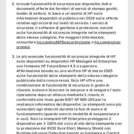
Include funzionalità di sicurezza per dispositivi, dati e
documenti offerte dai fornitori di servizi di stampa gestiti,
leader di settore. In base a un'analisi di HP sulle
informazioni disponibili al pubblico nel 2019 sulle offerte
relative agli accordi sui livelli di servizio, i servizi di
sicurezza, il software di gestione e protezione, nonché
sulle funzionalità di sicurezza integrate nelle stampanti
della stessa categoria. Per maggiori informazioni,
consultare
hp.com/go/MPSsecurityclaims
o
hp.com/go/sec
uremps
.
Le più avanzate funzionalità di sicurezza integrate di HP
sono disponibili su dispositivi HP Managed ed Enterprise
con firmware HP FutureSmart 4.5 o superiore.
Affermazione basata su una verifica HP di marzo 2025
sulle funzionalità delle stampanti della stessa categoria
pubblicate dalla concorrenza. Solo HP offre una
combinazione di funzionalità di sicurezza in grado di
rilevare, isolare e bloccare le minacce e di eseguire l'auto-
riparazione dopo un attacco mediante il riavvio, in
conformità alle linee guida NIST SP 800-193 per la
resilienza informatica dei dispositivi. Le stampanti sono più
vulnerabili agli attacchi durante le fasi di avvio e di
funzionamento (quando sono in modalità di sospensione e
in uso). Solo le stampanti HP Enterprise proteggono il
dispositivo per il 100% del ciclo di vita della stampante con
la protezione del BIOS Sure Start, Memory Shield con
Runtime Intrusion Detection basato su hardware e Control