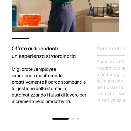
Offrite ai dipendenti
Aumentate l’ef
un'esperienza straordinaria
Aumentate l'effi
risparmiate sui c
 a
Migliorate l'employee
monitoraggio pro
experience monitorando
del parco stampa
proattivamente il parco stampanti e
dei flussi di lav
la gestione della stampa e
team IT di concen
automatizzando i flussi di lavoro per
iniziative aziend
incrementare la produttività.