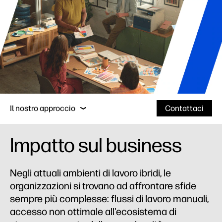
Impatto sul business
Perché scegliere HP?
Il nostro approccio
Contattaci
Impatto sul business
Impatto sul business
Perché scegliere HP?
Negli attuali ambienti di lavoro ibridi, le
organizzazioni si trovano ad affrontare sfide
Servizi
sempre più complesse: flussi di lavoro manuali,
Case study
accesso non ottimale all'ecosistema di