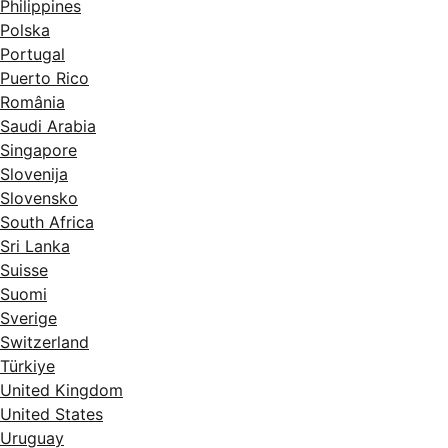
Philippines
Polska
Portugal
Puerto Rico
România
Saudi Arabia
Singapore
Slovenija
Slovensko
South Africa
Sri Lanka
Suisse
Suomi
Sverige
Switzerland
Türkiye
United Kingdom
United States
Uruguay