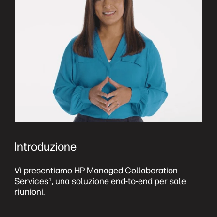
Introduzione
Vi presentiamo HP Managed Collaboration
I
Services
, una soluzione end-to-end per sale
f
1
riunioni.
a
a
c