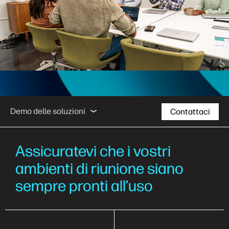
Risultati in termini di business
Il nostro approccio
Demo delle soluzioni
Contattaci
Risultati in termini di business
Assicuratevi che i vostri
ambienti di riunione siano
Il nostro approccio
sempre pronti all’uso
Storie dei clienti
Risorse