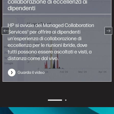
collaborazione di eccellenza ai
dipendenti
HP si avvale dei Managed Collaboration
Services¹ per offrire ai dipendenti
un'esperienza di collaborazione di
eccellenza per le riunioni ibride, dove
tutti possono essere ascoltati e visti, a
distanza come dal vivo.
Guarda il video