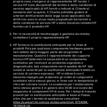
propria zona, rivolgersi al rappresentante HP locale. I
servizi HP sono disciplinati dai termini e dalle condizioni di
servizio applicabili di HP, forniti o indicati al Cliente al
momento dell'acquisto. Il Cliente potrebbe godere di
ulteriori diritti previsti dalle leggi locali applicabili; tali
diritti non sono in alcun modo pregiudicati dai termini e
dalle condizioni di servizio HP o dalla Garanzia Limitata HP
fornita con il prodotto HP.
Per le necessità di monitoraggio e gestione da remoto,
contattare il proprio rappresentante HP.
HP fornisce la sostituzione anticipata per le linee di
prodotti Poly per qualsiasi componente hardware guasto
nell'ambito della maggior parte dei programmi di
manutenzione. Qualora il rappresentante del supporto
tecnico HP determini la necessità di un componente
sostitutivo per risolvere un problema segnalato o
diagnosticato, tale componente verrà spedito da HP (dal
lunedì al venerdì) per la sostituzione anticipata tramite un
servizio di corriere espresso. HP si attiverà con il
massimo impegno per elaborare gli ordini di componenti
sostitutivi nello stesso giorno, in linea con le tempistiche di
ritiro del corriere locale. La scadenza per l'elaborazione
nello stesso giorno è in genere alle 15:00 ora locale del
magazzino di componenti HP di zona. Per i tempi di transito
previsti per la sostituzione anticipata in base al Paese,
oltre che per i termini di spedizione consultare
https://support.hp.com/us-en/document/ish_9734294-
7870418-16
.