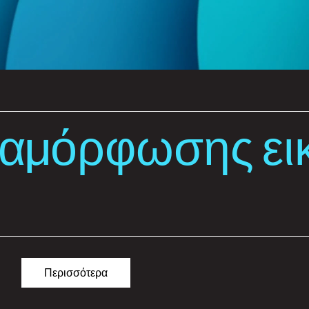
ση υλικού
Προσθήκη ετικετών και συσκευασία
L
ιαμόρφωσης ει
Περισσότερα