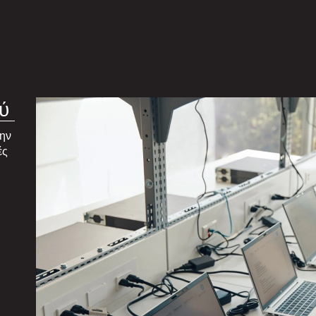
ύ
την
ές