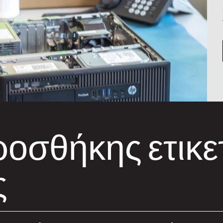
ροσθήκης ετικε
ς