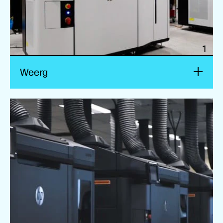
Weerg
Forecast 3D
Forecast 3D accélère la croissance de l’entreprise
en passant du prototypage à la production
complète avec HP Multi Jet Fusion.
Regarder la vidéo