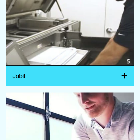
Regarder la vidéo
Jabil
SigmaDesign
La technologie HP Multi Jet Fusion permet à
SigmaDesign de créer des pièces plus rapidement
et de simplifier la production.