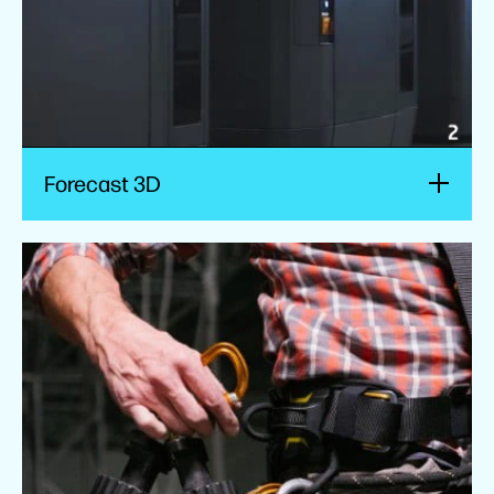
Forecast 3D
Ropes Edge
GoProto est la ressource fiable sur laquelle s’appuie
Ropes Edge pour rapidement concevoir, tester et
imprimer en 3D des pièces de qualité.
Regarder la vidéo