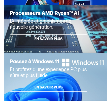
Processeurs AMD Ryzen™ AI
IA intégrée et graphismes de
nouvelle génération.
EN SAVOIR PLUS
Passez à Windows 11
Et profitez d'une expérience PC plus
sûre et plus fluide
EN SAVOIR PLUS