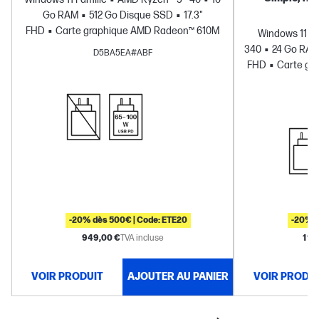
Go RAM
512 Go Disque SSD
17.3"
FHD
Carte graphique AMD Radeon™ 610M
Windows 11 Fa
340
24 Go RA
D5BA5EA#ABF
FHD
Carte gr
-20% dès 500€ | Code: ETE20
-20% d
949,00 €
TVA incluse
1 19
VOIR PRODUIT
AJOUTER AU PANIER
VOIR PRODU