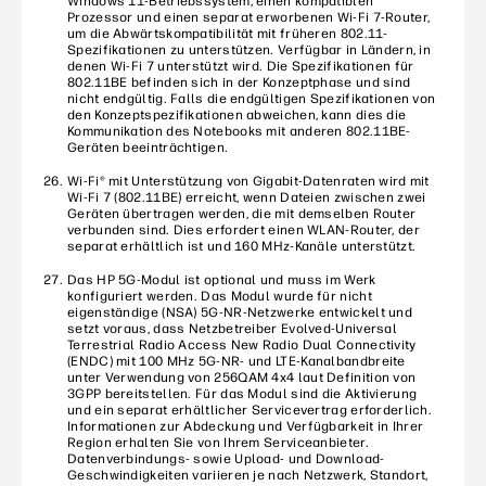
Windows 11-Betriebssystem, einen kompatiblen
Prozessor und einen separat erworbenen Wi-Fi 7-Router,
um die Abwärtskompatibilität mit früheren 802.11-
Spezifikationen zu unterstützen. Verfügbar in Ländern, in
denen Wi-Fi 7 unterstützt wird. Die Spezifikationen für
802.11BE befinden sich in der Konzeptphase und sind
nicht endgültig. Falls die endgültigen Spezifikationen von
den Konzeptspezifikationen abweichen, kann dies die
Kommunikation des Notebooks mit anderen 802.11BE-
Geräten beeinträchtigen.
Wi-Fi® mit Unterstützung von Gigabit-Datenraten wird mit
Wi-Fi 7 (802.11BE) erreicht, wenn Dateien zwischen zwei
Geräten übertragen werden, die mit demselben Router
verbunden sind. Dies erfordert einen WLAN-Router, der
separat erhältlich ist und 160 MHz-Kanäle unterstützt.
Das HP 5G-Modul ist optional und muss im Werk
konfiguriert werden. Das Modul wurde für nicht
eigenständige (NSA) 5G-NR-Netzwerke entwickelt und
setzt voraus, dass Netzbetreiber Evolved-Universal
Terrestrial Radio Access New Radio Dual Connectivity
(ENDC) mit 100 MHz 5G-NR- und LTE-Kanalbandbreite
unter Verwendung von 256QAM 4x4 laut Definition von
3GPP bereitstellen. Für das Modul sind die Aktivierung
und ein separat erhältlicher Servicevertrag erforderlich.
Informationen zur Abdeckung und Verfügbarkeit in Ihrer
Region erhalten Sie von Ihrem Serviceanbieter.
Datenverbindungs- sowie Upload- und Download-
Geschwindigkeiten variieren je nach Netzwerk, Standort,