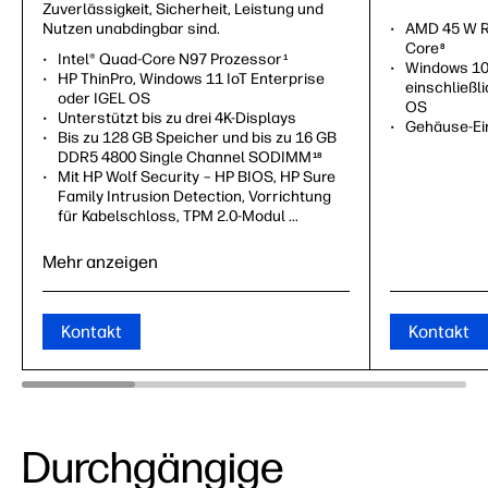
Zuverlässigkeit, Sicherheit, Leistung und
Nutzen unabdingbar sind.
AMD 45 W 
Core
8
Intel® Quad-Core N97 Prozessor
1
Windows 10 
HP ThinPro, Windows 11 IoT Enterprise
einschließl
oder IGEL OS
OS
Unterstützt bis zu drei 4K-Displays
Gehäuse-Ei
Bis zu 128 GB Speicher und bis zu 16 GB
Unterstützu
DDR5 4800 Single Channel SODIMM
18
Displays
17
Mit HP Wolf Security – HP BIOS, HP Sure
32 GB DDR
Family Intrusion Detection, Vorrichtung
für Kabelschloss, TPM 2.0-Modul ...
Mehr anzeigen
Kontakt
Kontakt
Durchgängige