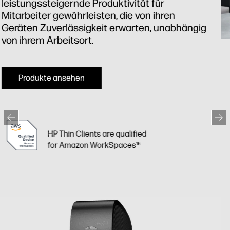
Grundlegende Sicherheit vom Chip
bis zur Cloud
Gewährleisten Sie mit HP Cloud Clients die
Sicherheit Ihrer sensiblen Daten. Durch die
Zentralisierung von Daten und Anwendungen auf
einem Server sind diese Endgeräte von Haus aus
sicher. HP stattet sie mit Secure-by-Design-
Hardware und schreibgeschützter Software aus,
die eine lokale Datenspeicherung verhindert,
automatische Datenbereinigungen durchführt und
vieles mehr.