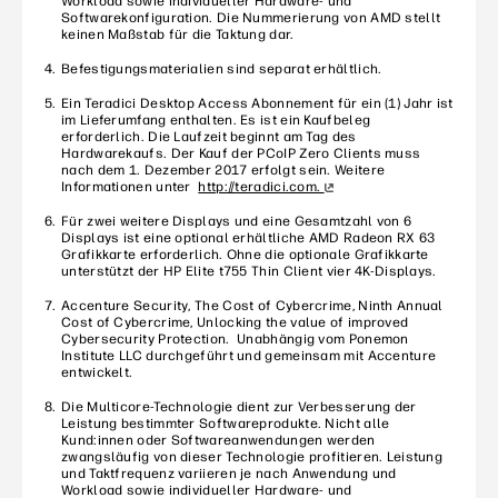
Workload sowie individueller Hardware- und
Softwarekonfiguration. Die Nummerierung von AMD stellt
keinen Maßstab für die Taktung dar.
Befestigungsmaterialien sind separat erhältlich.
Ein Teradici Desktop Access Abonnement für ein (1) Jahr ist
im Lieferumfang enthalten. Es ist ein Kaufbeleg
erforderlich. Die Laufzeit beginnt am Tag des
Hardwarekaufs. Der Kauf der PCoIP Zero Clients muss
nach dem 1. Dezember 2017 erfolgt sein. Weitere
Informationen unter
http://teradici.com.
Für zwei weitere Displays und eine Gesamtzahl von 6
Displays ist eine optional erhältliche AMD Radeon RX 63
Grafikkarte erforderlich. Ohne die optionale Grafikkarte
unterstützt der HP Elite t755 Thin Client vier 4K-Displays.
Accenture Security, The Cost of Cybercrime, Ninth Annual
Cost of Cybercrime, Unlocking the value of improved
Cybersecurity Protection. Unabhängig vom Ponemon
Institute LLC durchgeführt und gemeinsam mit Accenture
entwickelt.
Die Multicore-Technologie dient zur Verbesserung der
Leistung bestimmter Softwareprodukte. Nicht alle
Kund:innen oder Softwareanwendungen werden
zwangsläufig von dieser Technologie profitieren. Leistung
und Taktfrequenz variieren je nach Anwendung und
Workload sowie individueller Hardware- und