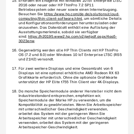
Erfordert ein Endgerät mit Windows 10 IoT Enterprise LTSC
2016 oder neuer oder HP ThinPro 7.2 SP11
Betriebssystem oder neuer sowie einen Internetzugang.
Besuchen Sie
https://www.hp.com/de-de/solutions/cloud-
computing/thin-client-software.html
, um sämtliche Details
und Konfigurationsanforderungen herunterzuladen oder
anzusehen. Das Datenblatt enthält eine Auflistung der
Ausstattungsmerkmale, sobald sie verfügbar
sind:
https://h20195.www2.hp.com/v2/getpdf.aspx/4aa5-
3023enw
.
Gegenwärtig werden alle HP Thin Clients mit HP ThinPro
OS (7.2 und 8.0) oder Windows 10 IoT Enterprise LTSC (RS5
und 21H2) versandt.
Für zwei weitere Displays und eine Gesamtzahl von 6
Displays ist eine optional erhältliche AMD Radeon RX 63
Grafikkarte erforderlich. Ohne die optionale Grafikkarte
unterstützt der HP Elite t755 Thin Client vier 4K-Displays.
Da manche Speichermodule anderer Hersteller nicht dem
Industriestandard entsprechen, empfehlen wir,
Speichermodule der Marke HP zu verwenden, um die
Kompatibilität zu gewährleisten. Wenn Sie Arbeitsspeicher
mit unterschiedlicher Geschwindigkeit verwenden,
arbeitet das System mit der geringeren Wenn Sie
Arbeitsspeicher mit unterschiedlicher Geschwindigkeit
verwenden, arbeitet das System mit der geringeren
Arbeitsspeicher-Geschwindigkeit.​