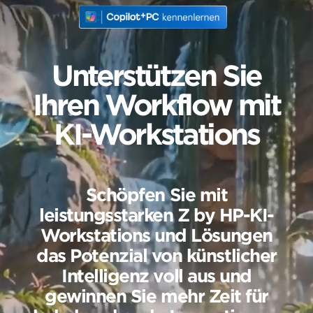
Unterstützen Sie
Ihren Workflow mit
KI-Workstations
Schöpfen Sie mit
leistungsstarken
Z by HP-KI-
Workstations und Lösungen
das Potenzial von künstlicher
Intelligenz voll aus und
gewinnen Sie mehr Zeit für