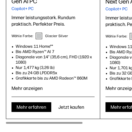
Gen Al PC
Next Gen 
Copilot+ PC
Copilot+ PC
Immer leistungsstark. Rundum
Immer leist
praktisch. Perfekter Preis.
praktisch. Pe
Wähle Farbe:
Glacier Silver
Wähle Farbe:
Windows 11 Home**
Windows 11
Bis AMD Ryzen™ AI 7
Bis AMD Ryz
Diagonale von 14" (35,6 cm), FHD (1920 x
Diagonale v
1080)
1080)
Nur 1,477 kg (3,26 lb)
Nur 1,701 kg
Bis zu 24 GB LPDDR5x
Bis zu 32 
Grafikkarte bis zu AMD Radeon™ 860M
Grafikkart
Mehr anzeigen
Mehr anzeig
Mehr erfahren
Jetzt kaufen
Mehr erfa