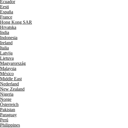
Ecuador
Eesti
España
France
Hong Kong SAR
Hrvatska
India
Indonesia
Ireland
Italia
Latvija
Lietuva
Magyarország
Malaysia
México
Middle East
Nederland
New Zealand
Nigeria
Norge
Österreich
Pakistan
Paraguay
Perú
Philippines