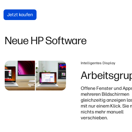
Jetzt kaufen
Neue HP Software
Intelligentes Display
erschiebung
Arbeitsgru
irm per Klick automatisch
Offene Fenster und App
schieben, ohne sie selbst
mehreren Bildschirmen
gleichzeitig anzeigen la
mit nur einem Klick. Sie
nichts mehr manuell
verschieben.