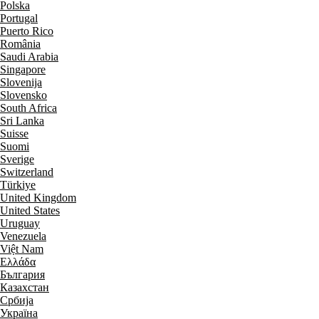
Polska
Portugal
Puerto Rico
România
Saudi Arabia
Singapore
Slovenija
Slovensko
South Africa
Sri Lanka
Suisse
Suomi
Sverige
Switzerland
Türkiye
United Kingdom
United States
Uruguay
Venezuela
Việt Nam
Ελλάδα
България
Казахстан
Србија
Україна