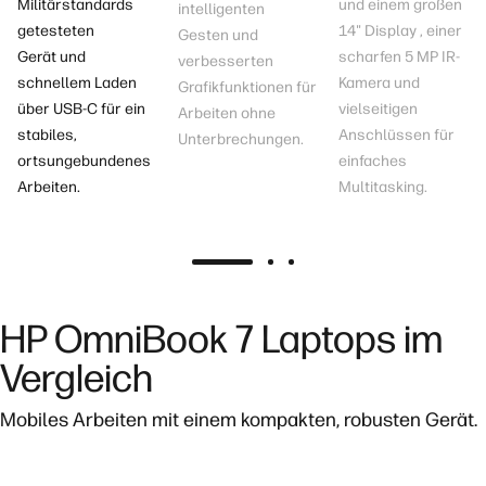
Militärstandards
und einem großen
intelligenten
getesteten
14" Display
, einer
Gesten und
Gerät
und
scharfen 5 MP IR-
verbesserten
schnellem Laden
Kamera und
Grafikfunktionen für
über USB-C
für ein
vielseitigen
Arbeiten ohne
stabiles,
Anschlüssen für
Unterbrechungen.
ortsungebundenes
einfaches
Arbeiten.
Multitasking.
HP OmniBook 7 Laptops im
Vergleich
Mobiles Arbeiten mit einem kompakten, robusten Gerät.