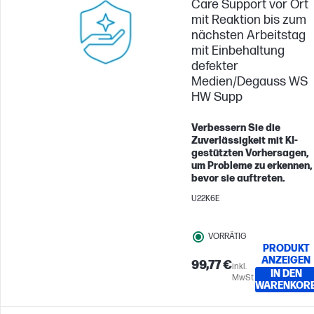
Care Support vor Ort
mit Reaktion bis zum
nächsten Arbeitstag
mit Einbehaltung
defekter
Medien/Degauss WS
HW Supp
Verbessern Sie die
Zuverlässigkeit mit KI-
gestützten Vorhersagen,
um Probleme zu erkennen,
bevor sie auftreten.
U22K6E
VORRÄTIG
PRODUKT
ANZEIGEN
99,77 €
inkl.
IN DEN
MwSt.
WARENKOR