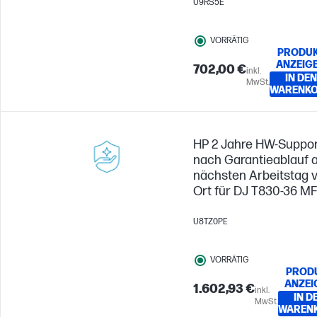
U9RS5E
VORRÄTIG
PRODU
ANZEIG
702,00 €
inkl.
IN DEN
MwSt.
WARENK
HP 2 Jahre HW-Suppo
nach Garantieablauf 
nächsten Arbeitstag 
Ort für DJ T830-36 M
U8TZ0PE
VORRÄTIG
PROD
ANZEI
1.602,93 €
inkl.
IN D
MwSt.
WAREN