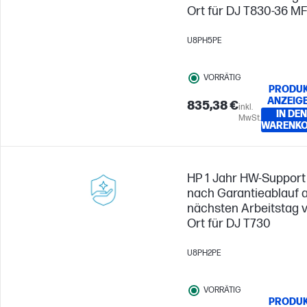
Ort für DJ T830-36 M
U8PH5PE
VORRÄTIG
PRODU
ANZEIG
835,38 €
inkl.
IN DEN
MwSt.
WARENK
HP 1 Jahr HW-Support
nach Garantieablauf 
nächsten Arbeitstag 
Ort für DJ T730
U8PH2PE
VORRÄTIG
PRODU