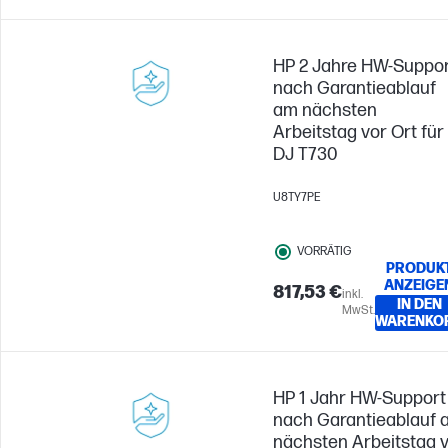
HP 2 Jahre HW-Suppo
nach Garantieablauf
am nächsten
Arbeitstag vor Ort für
DJ T730
U8TY7PE
VORRÄTIG
PRODUK
ANZEIGE
817,53 €
inkl.
IN DEN
MwSt.
WARENKO
HP 1 Jahr HW-Support
nach Garantieablauf 
nächsten Arbeitstag 