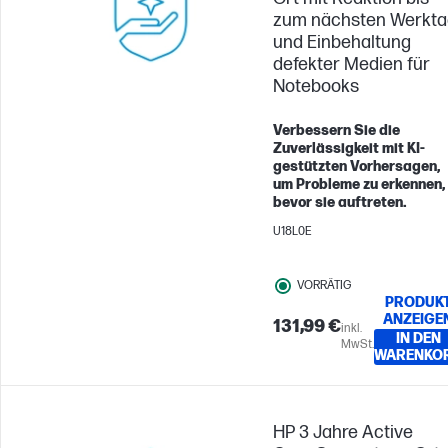
zum nächsten Werkta
und Einbehaltung
defekter Medien für
Notebooks
Verbessern Sie die
Zuverlässigkeit mit KI-
gestützten Vorhersagen,
um Probleme zu erkennen,
bevor sie auftreten.
U18L0E
VORRÄTIG
PRODUK
ANZEIGE
131,99 €
inkl.
IN DEN
MwSt.
WARENKO
HP 3 Jahre Active