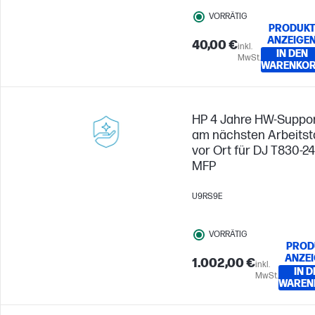
VORRÄTIG
PRODUK
ANZEIGE
40,00 €
inkl.
IN DEN
MwSt.
WARENKO
HP 4 Jahre HW-Suppo
am nächsten Arbeitst
vor Ort für DJ T830-24
MFP
U9RS9E
VORRÄTIG
PROD
ANZE
1.002,00 €
inkl.
IN D
MwSt.
WAREN