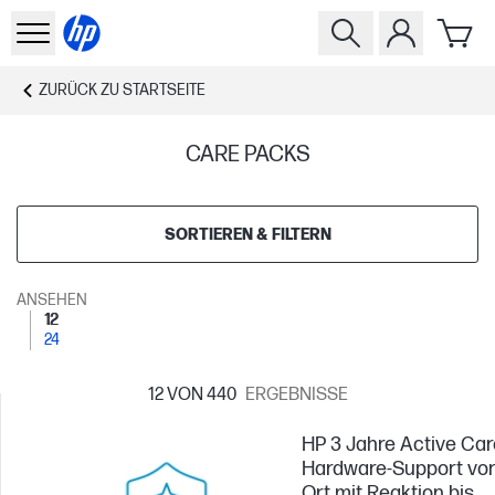
ZURÜCK ZU
STARTSEITE
CARE PACKS
SORTIEREN & FILTERN
ANSEHEN
12
24
12
VON 440
ERGEBNISSE
HP 3 Jahre Active Car
Hardware-Support vo
Ort mit Reaktion bis