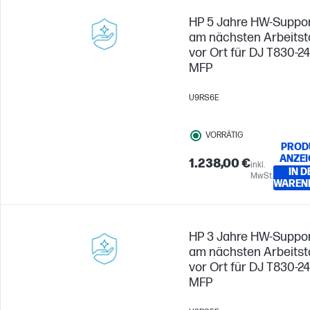
HP 5 Jahre HW-Suppo
am nächsten Arbeitst
vor Ort für DJ T830-24
MFP
U9RS6E
VORRÄTIG
PROD
ANZEI
1.238,00 €
inkl.
IN D
MwSt.
WAREN
HP 3 Jahre HW-Suppo
am nächsten Arbeitst
vor Ort für DJ T830-24
MFP