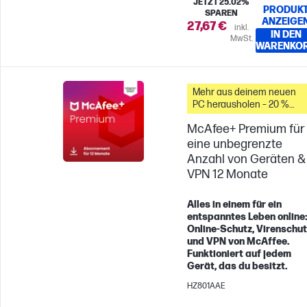
JETZT 25.02%
PRODUK
SPAREN
ANZEIGE
27,67 €
inkl.
IN DEN
MwSt.
WARENKO
Mehr aus deinem neuen
PC herausholen – 20 %
Rabatt auf Zubehör
McAfee+ Premium für
eine unbegrenzte
Anzahl von Geräten &
VPN 12 Monate
Alles in einem für ein
entspanntes Leben online
Online-Schutz, Virenschut
und VPN von McAffee.
Funktioniert auf jedem
Gerät, das du besitzt.
HZ801AAE