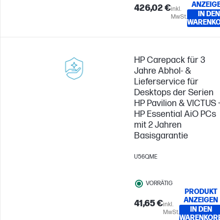
ANZEIG
426,02 €
inkl.
IN DEN
MwSt.
WARENK
HP Carepack für 3
Jahre Abhol- &
Lieferservice für
Desktops der Serien
HP Pavilion & VICTUS 
HP Essential AiO PCs
mit 2 Jahren
Basisgarantie
U56QME
VORRÄTIG
PRODUKT
ANZEIGEN
41,65 €
inkl.
IN DEN
MwSt.
WARENKOR