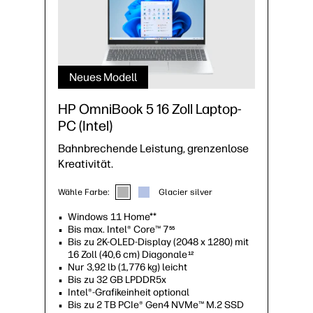
Neues Modell
HP OmniBook 5 16 Zoll Laptop-
PC (Intel)
Bahnbrechende Leistung, grenzenlose
Kreativität.
Wähle Farbe:
Glacier silver
Windows 11 Home**
Bis max. Intel® Core™ 7
55
Bis zu 2K-OLED-Display (2048 x 1280) mit
16 Zoll (40,6 cm) Diagonale
12
Nur 3,92 lb (1,776 kg) leicht
Bis zu 32 GB LPDDR5x
Intel®-Grafikeinheit optional
Bis zu 2 TB PCIe® Gen4 NVMe™ M.2 SSD