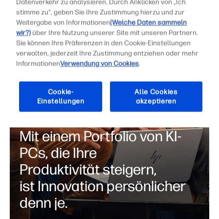
Datenverkehr zu analysieren. Durch Anklicken von „Ich
stimme zu“, geben Sie Ihre Zustimmung hierzu und zur
Weitergabe von Informationen
(Welche Daten sammeln
wir?)
über Ihre Nutzung unserer Site mit unseren Partnern.
Sie können Ihre Präferenzen in den Cookie-Einstellungen
verwalten, jederzeit Ihre Zustimmung entziehen oder mehr
Informationen
Verwendung von Cookies
.
Cookie-
Alle Cookies
Einstellungen
akzeptieren
Mit einem Portfolio von KI-
PCs, die Ihre
Produktivität steigern,
ist Innovation persönlicher
denn je.