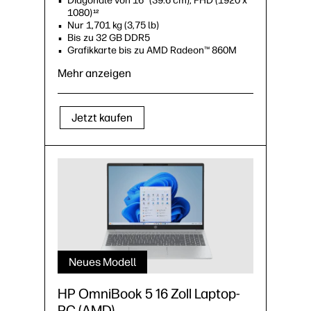
Diagonale von 16" (39.6 cm), FHD (1920 x
1080)
12
Nur 1,701 kg (3,75 lb)
Bis zu 32 GB DDR5
Grafikkarte bis zu AMD Radeon™ 860M
Mehr anzeigen
Jetzt kaufen
Neues Modell
HP OmniBook 5 16 Zoll Laptop-
PC (AMD)