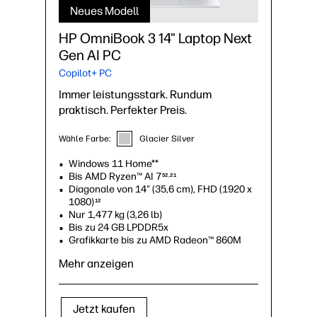
Neues Modell
HP OmniBook 3 14" Laptop Next
Gen AI PC
Copilot+ PC
Immer leistungsstark. Rundum
praktisch. Perfekter Preis.
Wähle Farbe:
Glacier Silver
Windows 11 Home**
Bis AMD Ryzen™ AI 7
52,21
Diagonale von 14" (35,6 cm), FHD (1920 x
1080)
12
Nur 1,477 kg (3,26 lb)
Bis zu 24 GB LPDDR5x
Grafikkarte bis zu AMD Radeon™ 860M
Mehr anzeigen
Jetzt kaufen