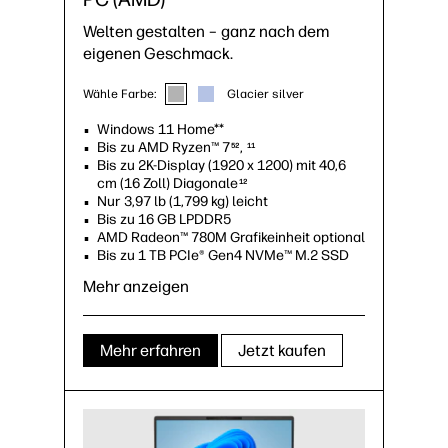
Welten gestalten – ganz nach dem
eigenen Geschmack.
Wähle Farbe:
Glacier silver
Windows 11 Home**
Bis zu AMD Ryzen™ 7
,
52
11
Bis zu 2K-Display (1920 x 1200) mit 40,6
cm (16 Zoll) Diagonale
12
Nur 3,97 lb (1,799 kg) leicht
Bis zu 16 GB LPDDR5
AMD Radeon™ 780M Grafikeinheit optional
Bis zu 1 TB PCIe® Gen4 NVMe™ M.2 SSD
Copilot-Taste
53
Mehr anzeigen
Mehr erfahren
Jetzt kaufen