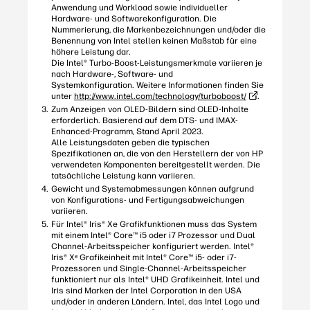
Anwendung und Workload sowie individueller
Hardware- und Softwarekonfiguration. Die
Nummerierung, die Markenbezeichnungen und/oder die
Benennung von Intel stellen keinen Maßstab für eine
höhere Leistung dar.
Die Intel® Turbo-Boost-Leistungsmerkmale variieren je
nach Hardware-, Software- und
Systemkonfiguration. Weitere Informationen finden Sie
unter
http://www.intel.com/technology/turboboost/
.
Zum Anzeigen von OLED-Bildern sind OLED-Inhalte
erforderlich. Basierend auf dem DTS- und IMAX-
Enhanced-Programm, Stand April 2023.
Alle Leistungsdaten geben die typischen
Spezifikationen an, die von den Herstellern der von HP
verwendeten Komponenten bereitgestellt werden. Die
tatsächliche Leistung kann variieren.
Gewicht und Systemabmessungen können aufgrund
von Konfigurations- und Fertigungsabweichungen
variieren.
Für Intel® Iris® Xe Grafikfunktionen muss das System
mit einem Intel® Core™ i5 oder i7 Prozessor und Dual
Channel-Arbeitsspeicher konfiguriert werden. Intel®
Iris® Xᵉ Grafikeinheit mit Intel® Core™ i5- oder i7-
Prozessoren und Single-Channel-Arbeitsspeicher
funktioniert nur als Intel® UHD Grafikeinheit. Intel und
Iris sind Marken der Intel Corporation in den USA
und/oder in anderen Ländern. Intel, das Intel Logo und