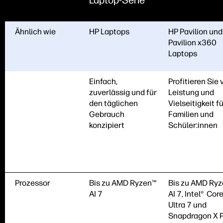
Laptop-Serie
Ähnlich wie
HP Laptops
HP Pavilion und
Pavilion x360
Laptops
Einfach,
Profitieren Sie 
zuverlässig und für
Leistung und
den täglichen
Vielseitigkeit f
Gebrauch
Familien und
konzipiert
Schüler:innen
Prozessor
Bis zu AMD Ryzen™
Bis zu AMD Ry
AI 7
AI 7, Intel® Cor
Ultra 7 und
Snapdragon X P