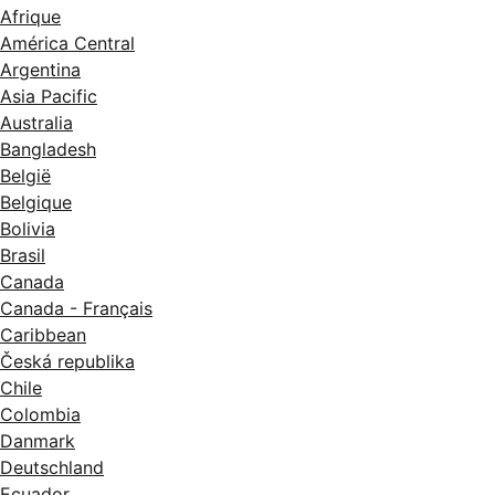
Afrique
América Central
Argentina
Asia Pacific
Australia
Bangladesh
België
Belgique
Bolivia
Brasil
Canada
Canada - Français
Caribbean
Česká republika
Chile
Colombia
Danmark
Deutschland
Ecuador