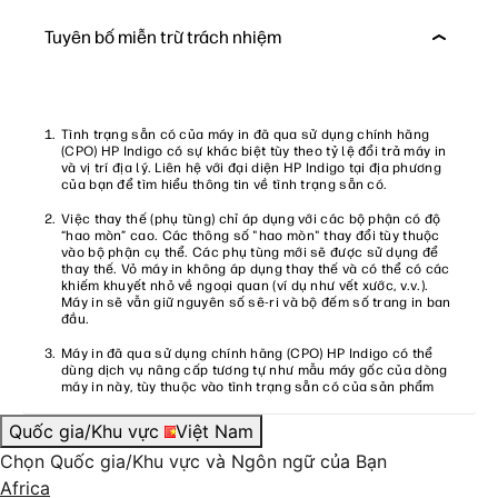
Tuyên bố miễn trừ trách nhiệm
Tình trạng sẵn có của máy in đã qua sử dụng chính hãng
(CPO) HP Indigo có sự khác biệt tùy theo tỷ lệ đổi trả máy in
và vị trí địa lý. Liên hệ với đại diện HP Indigo tại địa phương
của bạn để tìm hiểu thông tin về tình trạng sẵn có.
Việc thay thế (phụ tùng) chỉ áp dụng với các bộ phận có độ
“hao mòn” cao. Các thông số "hao mòn" thay đổi tùy thuộc
vào bộ phận cụ thể. Các phụ tùng mới sẽ được sử dụng để
thay thế. Vỏ máy in không áp dụng thay thế và có thể có các
khiếm khuyết nhỏ về ngoại quan (ví dụ như vết xước, v.v.).
Máy in sẽ vẫn giữ nguyên số sê-ri và bộ đếm số trang in ban
đầu.
Máy in đã qua sử dụng chính hãng (CPO) HP Indigo có thể
dùng dịch vụ nâng cấp tương tự như mẫu máy gốc của dòng
máy in này, tùy thuộc vào tình trạng sẵn có của sản phẩm
Quốc gia/Khu vực
Việt Nam
Chọn Quốc gia/Khu vực và Ngôn ngữ của Bạn
Africa