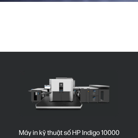
In thương mại
Khai thác các cơ hội kinh doanh in thương mại mới với
máy in CPO giá cả phải chăng được thiết kế sẵn sàng để
mở rộng.
Máy in kỹ thuật số HP Indigo 10000