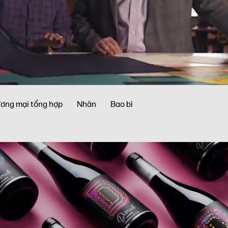
ương mại tổng hợp
Nhãn
Bao bì