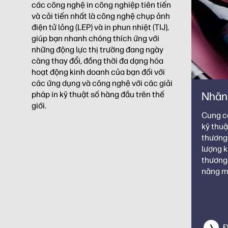
các công nghệ in công nghiệp tiên tiến
và cải tiến nhất là công nghệ chụp ảnh
điện tử lỏng (LEP) và in phun nhiệt (TIJ),
giúp bạn nhanh chóng thích ứng với
những động lực thị trường đang ngày
càng thay đổi, đồng thời đa dạng hóa
hoạt động kinh doanh của bạn đối với
các ứng dụng và công nghệ với các giải
pháp in kỹ thuật số hàng đầu trên thế
Nhãn
giới.
Cung c
kỹ thuậ
thương 
lượng k
thương 
năng mạ
Đ