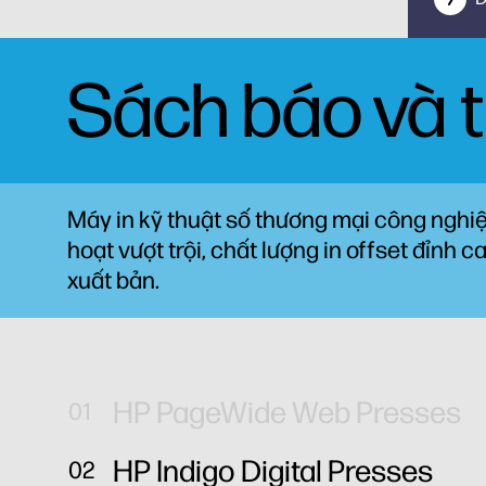
Sách báo và t
Máy in kỹ thuật số thương mại công nghiệ
hoạt vượt trội, chất lượng in offset đỉnh 
xuất bản.
HP PageWide Web Presses
HP Indigo Digital Presses