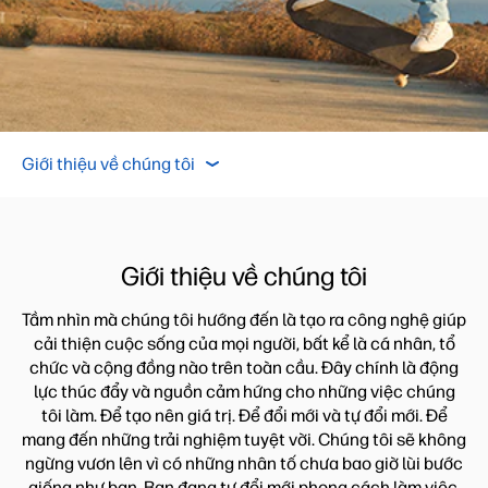
Đội ngũ của chúng tôi
Giới thiệu về chúng tôi
K
Giới thiệu về chúng tôi
Đội ngũ của chúng tôi
Giới thiệu về chúng tôi
Khám phá HP
Tầm nhìn mà chúng tôi hướng đến là tạo ra công nghệ giúp
cải thiện cuộc sống của mọi người, bất kể là cá nhân, tổ
chức và cộng đồng nào trên toàn cầu. Đây chính là động
lực thúc đẩy và nguồn cảm hứng cho những việc chúng
tôi làm. Để tạo nên giá trị. Để đổi mới và tự đổi mới. Để
mang đến những trải nghiệm tuyệt vời. Chúng tôi sẽ không
ngừng vươn lên vì có những nhân tố chưa bao giờ lùi bước
giống như bạn. Bạn đang tự đổi mới phong cách làm việc.