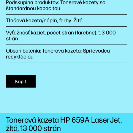
Podskupina produktov: Tonerové kazety so
štandardnou kapacitou
Tlačová kazeta/náplň, farby: Žltá
Výťažnosť kaziet, počet strán (farebne): 13 000
strán
Obsah balenia: Tonerová kazeta; Sprievodca
recykláciou
Kúpiť
Tonerová kazeta HP 659A LaserJet,
žltá, 13 000
strán