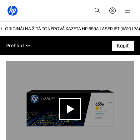
ORIGINÁLNA ŽLTÁ TONEROVÁ KAZETA HP 659A LASERJET (W2012A)
Prehľad
Funkcie
Príslušenstvo
Podpora
Prehľad
Kúpiť
Prehľad
Funkcie
Príslušenstvo
Podpora