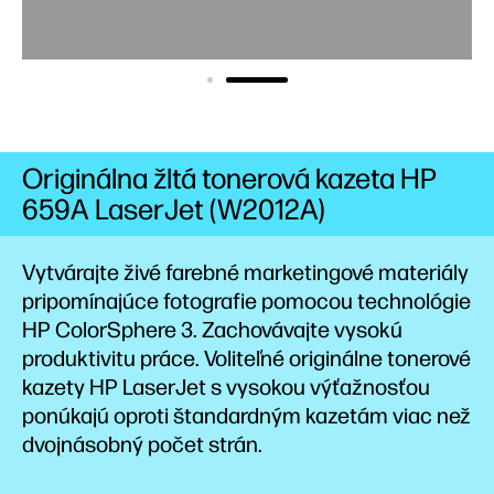
Originálna žltá tonerová kazeta HP
659A LaserJet (W2012A)
Vytvárajte živé farebné marketingové materiály
pripomínajúce fotografie pomocou technológie
HP ColorSphere 3. Zachovávajte vysokú
produktivitu práce. Voliteľné originálne tonerové
kazety HP LaserJet s vysokou výťažnosťou
ponúkajú oproti štandardným kazetám viac než
dvojnásobný počet
strán.