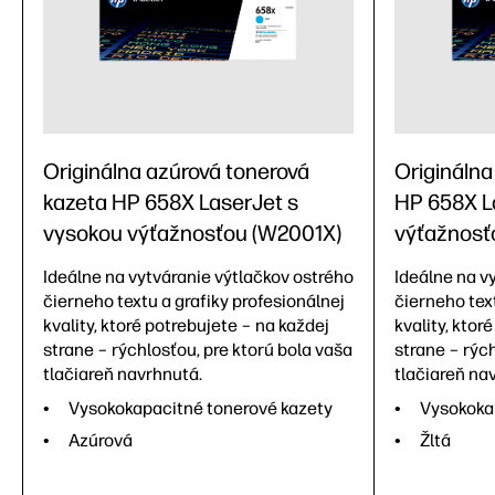
Originálna azúrová tonerová
Originálna
kazeta HP 658X LaserJet s
HP 658X L
vysokou výťažnosťou (W2001X)
výťažnosť
Ideálne na vytváranie výtlačkov ostrého
Ideálne na v
čierneho textu a grafiky profesionálnej
čierneho text
kvality, ktoré potrebujete – na každej
kvality, ktor
strane – rýchlosťou, pre ktorú bola vaša
strane – rých
tlačiareň navrhnutá.
tlačiareň na
Vysokokapacitné tonerové kazety
Vysokoka
Azúrová
Žltá