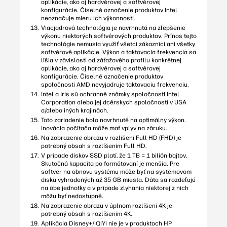
aplikácie, ako aj hardvérovej a softvérovej
konfigurácie. Číselné označenie produktov Intel
neoznačuje mieru ich výkonnosti.
Viacjadrová technológia je navrhnutá na zlepšenie
výkonu niektorých softvérových produktov. Prínos tejto
technológie nemusia využiť všetci zákazníci ani všetky
softvérové aplikácie. Výkon a taktovacia frekvencia sa
líšia v závislosti od záťažového profilu konkrétnej
aplikácie, ako aj hardvérovej a softvérovej
konfigurácie. Číselné označenie produktov
spoločnosti AMD nevyjadruje taktovaciu frekvenciu.
Intel a Iris sú ochranné známky spoločnosti Intel
Corporation alebo jej dcérskych spoločností v USA
a/alebo iných krajinách.
Toto zariadenie bolo navrhnuté na optimálny výkon.
Inovácia počítača môže mať vplyv na záruku.
Na zobrazenie obrazu v rozlíšení Full HD (FHD) je
potrebný obsah s rozlíšením Full HD.
V prípade diskov SSD platí, že 1 TB = 1 bilión bajtov.
Skutočná kapacita po formátovaní je menšia. Pre
softvér na obnovu systému môže byť na systémovom
disku vyhradených až 35 GB miesta. Dáta sa rozdeľujú
na obe jednotky a v prípade zlyhania niektorej z nich
môžu byť nedostupné.
Na zobrazenie obrazu v úplnom rozlíšení 4K je
potrebný obsah s rozlíšením 4K.
Aplikácia Disney+/iQiYi nie je v produktoch HP