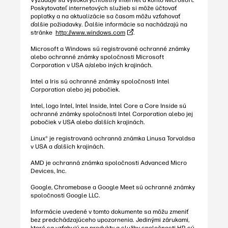
Vyžaduje sa vysokorýchlostný internet a konto Microsoft.
Poskytovateľ internetových služieb si môže účtovať
poplatky a na aktualizácie sa časom môžu vzťahovať
ďalšie požiadavky. Ďalšie informácie sa nachádzajú na
stránke
http://www.windows.com
.
Microsoft a Windows sú registrované ochranné známky
alebo ochranné známky spoločnosti Microsoft
Corporation v USA a/alebo iných krajinách.
Intel a Iris sú ochranné známky spoločnosti Intel
Corporation alebo jej pobočiek.
Intel, logo Intel, Intel Inside, Intel Core a Core Inside sú
ochranné známky spoločnosti Intel Corporation alebo jej
pobočiek v USA alebo ďalších krajinách.
Linux® je registrovaná ochranná známka Linusa Torvaldsa
v USA a ďalších krajinách.
AMD je ochranná známka spoločnosti Advanced Micro
Devices, Inc.
Google, Chromebase a Google Meet sú ochranné známky
spoločnosti Google LLC.
Informácie uvedené v tomto dokumente sa môžu zmeniť
bez predchádzajúceho upozornenia. Jedinými zárukami,