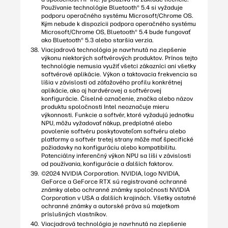
Používanie technológie Bluetooth® 5.4 si vyžaduje
podporu operačného systému Microsoft/Chrome OS.
Kým nebude k dispozícii podpora operačného systému
Microsoft/Chrome OS, Bluetooth® 5.4 bude fungovať
ako Bluetooth® 5.3 alebo staršia verzia.
Viacjadrová technológia je navrhnutá na zlepšenie
výkonu niektorých softvérových produktov. Prínos tejto
technológie nemusia využiť všetci zákazníci ani všetky
softvérové aplikácie. Výkon a taktovacia frekvencia sa
líšia v závislosti od záťažového profilu konkrétnej
aplikácie, ako aj hardvérovej a softvérovej
konfigurácie. Číselné označenie, značka alebo názov
produktu spoločnosti Intel neoznačuje mieru
výkonnosti. Funkcie a softvér, ktoré vyžadujú jednotku
NPU, môžu vyžadovať nákup, predplatné alebo
povolenie softvéru poskytovateľom softvéru alebo
platformy a softvér tretej strany môže mať špecifické
požiadavky na konfiguráciu alebo kompatibilitu.
Potenciálny inferenčný výkon NPU sa líši v závislosti
od používania, konfigurácie a ďalších faktorov.
©2024 NVIDIA Corporation. NVIDIA, logo NVIDIA,
GeForce a GeForce RTX sú registrované ochranné
známky alebo ochranné známky spoločnosti NVIDIA
Corporation v USA a ďalších krajinách. Všetky ostatné
ochranné známky a autorské práva sú majetkom
príslušných vlastníkov.
Viacjadrová technológia je navrhnutá na zlepšenie