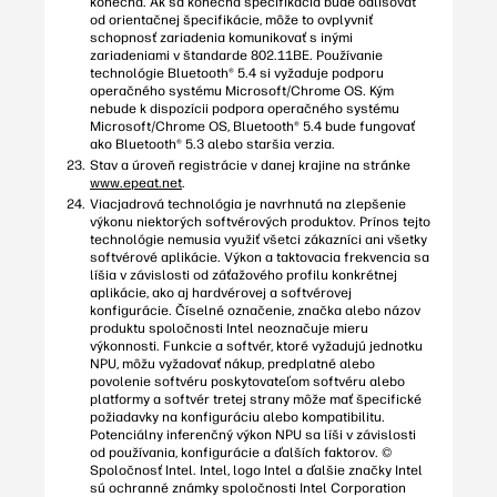
konečná. Ak sa konečná špecifikácia bude odlišovať
od orientačnej špecifikácie, môže to ovplyvniť
schopnosť zariadenia komunikovať s inými
zariadeniami v štandarde 802.11BE. Používanie
technológie Bluetooth® 5.4 si vyžaduje podporu
operačného systému Microsoft/Chrome OS. Kým
nebude k dispozícii podpora operačného systému
Microsoft/Chrome OS, Bluetooth® 5.4 bude fungovať
ako Bluetooth® 5.3 alebo staršia verzia.
Stav a úroveň registrácie v danej krajine na stránke
www.epeat.net
.
Viacjadrová technológia je navrhnutá na zlepšenie
výkonu niektorých softvérových produktov. Prínos tejto
technológie nemusia využiť všetci zákazníci ani všetky
softvérové aplikácie. Výkon a taktovacia frekvencia sa
líšia v závislosti od záťažového profilu konkrétnej
aplikácie, ako aj hardvérovej a softvérovej
konfigurácie. Číselné označenie, značka alebo názov
produktu spoločnosti Intel neoznačuje mieru
výkonnosti. Funkcie a softvér, ktoré vyžadujú jednotku
NPU, môžu vyžadovať nákup, predplatné alebo
povolenie softvéru poskytovateľom softvéru alebo
platformy a softvér tretej strany môže mať špecifické
požiadavky na konfiguráciu alebo kompatibilitu.
Potenciálny inferenčný výkon NPU sa líši v závislosti
od používania, konfigurácie a ďalších faktorov. ©
Spoločnosť Intel. Intel, logo Intel a ďalšie značky Intel
sú ochranné známky spoločnosti Intel Corporation