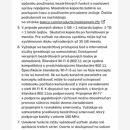
spôsobu používania, bezdrôtových funkcií a nastavení
správy napájania. Maximálna kapacita batérie sa
postupom času a používaním prirodzene znižuje. Ďalšie
podrobnosti sa nachádzajú
na stránke
bapco.com/products/mobilemark-25/
.
V prípade pevných diskov 1 GB = 1 miliarda bajtov. 1 TB
= 1 bilión bajtov. Skutočná kapacita po formátovaní je
menšia. Pre softvér na obnovu systému môže byť na
systémovom disku vyhradených až 35 GB miesta.
Vyžaduje sa bezdrôtový prístupový bod a internetové
služby (predávajú sa samostatne). Dostupnosť
verejných bezdrôtových prístupových bodov je
obmedzená. Štandard Wi-Fi 6 (802.11 ax) je spätne
kompatibilný s predchádzajúcimi štandardmi 802.11.
Špecifikácie štandardu Wi-Fi 6 sú len vo fáze konceptu
a nie sú konečné. Ak sa budú konečné parametre od
konceptu odlišovať, môže to ovplyvniť schopnosť
notebooku počítača komunikovať s inými zariadeniami
v sieti Wi-Fi 6. K dispozícii len v krajinách, v ktorých je
štandard 802.11ax podporovaný. Pripojenie Wi-Fi®
s podporou gigabitových rýchlostí možno dosiahnuť pri
prenose súborov medzi dvoma zariadeniami
pripojenými k rovnakému smerovaču. Vyžaduje sa
samostatne predávaný bezdrôtový smerovač, ktorý
podporuje kanály v pásme 160 MHz.
Uvedené funkcie môžu vyžadovať softvér alebo iné
aplikácie tretích strán. Overte si dostupnosť na vašom