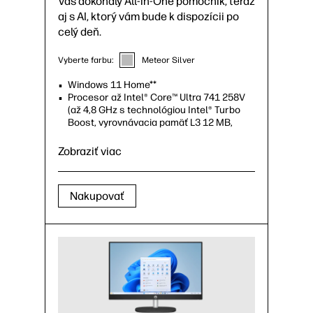
Váš dokonalý All-in-One pomocník, teraz
aj s AI, ktorý vám bude k dispozícii po
celý deň.
Vyberte farbu:
Meteor Silver
Windows 11 Home**
Procesor až Intel® Core™ Ultra 741 258V
(až 4,8 GHz s technológiou Intel® Turbo
Boost, vyrovnávacia pamäť L3 12 MB,
8 jadier, 8 vlákien)
Antireflexný 31,5-palcový (80,01 cm)
Zobraziť viac
nedotykový IPS displej s rozlíšením
4K
UHD
(3 840 x 2 160), mikrorámom na
18
42
troch stranách, jasom 550 nitov, HDR 600
Nakupovať
a 95 % pokrytím škály DCI-P3
43