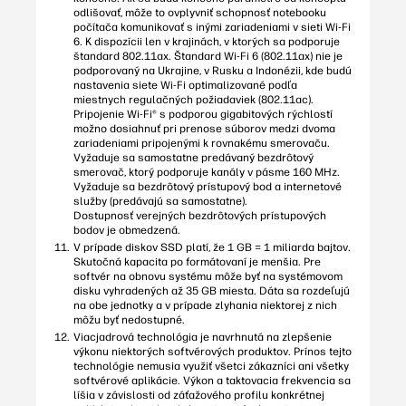
odlišovať, môže to ovplyvniť schopnosť notebooku
počítača komunikovať s inými zariadeniami v sieti Wi-Fi
6. K dispozícii len v krajinách, v ktorých sa podporuje
štandard 802.11ax. Štandard Wi-Fi 6 (802.11ax) nie je
podporovaný na Ukrajine, v Rusku a Indonézii, kde budú
nastavenia siete Wi-Fi optimalizované podľa
miestnych regulačných požiadaviek (802.11ac).
Pripojenie Wi-Fi® s podporou gigabitových rýchlostí
možno dosiahnuť pri prenose súborov medzi dvoma
zariadeniami pripojenými k rovnakému smerovaču.
Vyžaduje sa samostatne predávaný bezdrôtový
smerovač, ktorý podporuje kanály v pásme 160 MHz.
Vyžaduje sa bezdrôtový prístupový bod a internetové
služby (predávajú sa samostatne).
Dostupnosť verejných bezdrôtových prístupových
bodov je obmedzená.
V prípade diskov SSD platí, že 1 GB = 1 miliarda bajtov.
Skutočná kapacita po formátovaní je menšia. Pre
softvér na obnovu systému môže byť na systémovom
disku vyhradených až 35 GB miesta. Dáta sa rozdeľujú
na obe jednotky a v prípade zlyhania niektorej z nich
môžu byť nedostupné.
Viacjadrová technológia je navrhnutá na zlepšenie
výkonu niektorých softvérových produktov. Prínos tejto
technológie nemusia využiť všetci zákazníci ani všetky
softvérové aplikácie. Výkon a taktovacia frekvencia sa
líšia v závislosti od záťažového profilu konkrétnej