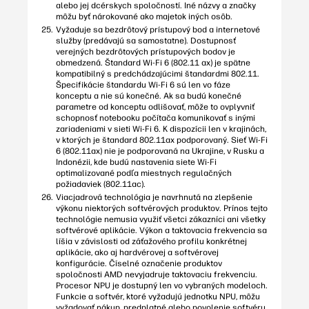
alebo jej dcérskych spoločností. Iné názvy a značky
môžu byť nárokované ako majetok iných osôb.
Vyžaduje sa bezdrôtový prístupový bod a internetové
služby (predávajú sa samostatne). Dostupnosť
verejných bezdrôtových prístupových bodov je
obmedzená. Štandard Wi-Fi 6 (802.11 ax) je spätne
kompatibilný s predchádzajúcimi štandardmi 802.11.
Špecifikácie štandardu Wi-Fi 6 sú len vo fáze
konceptu a nie sú konečné. Ak sa budú konečné
parametre od konceptu odlišovať, môže to ovplyvniť
schopnosť notebooku počítača komunikovať s inými
zariadeniami v sieti Wi-Fi 6. K dispozícii len v krajinách,
v ktorých je štandard 802.11ax podporovaný. Sieť Wi-Fi
6 (802.11ax) nie je podporovaná na Ukrajine, v Rusku a
Indonézii, kde budú nastavenia siete Wi-Fi
optimalizované podľa miestnych regulačných
požiadaviek (802.11ac).
Viacjadrová technológia je navrhnutá na zlepšenie
výkonu niektorých softvérových produktov. Prínos tejto
technológie nemusia využiť všetci zákazníci ani všetky
softvérové aplikácie. Výkon a taktovacia frekvencia sa
líšia v závislosti od záťažového profilu konkrétnej
aplikácie, ako aj hardvérovej a softvérovej
konfigurácie. Číselné označenie produktov
spoločnosti AMD nevyjadruje taktovaciu frekvenciu.
Procesor NPU je dostupný len vo vybraných modeloch.
Funkcie a softvér, ktoré vyžadujú jednotku NPU, môžu
vyžadovať nákup, predplatné alebo povolenie softvéru