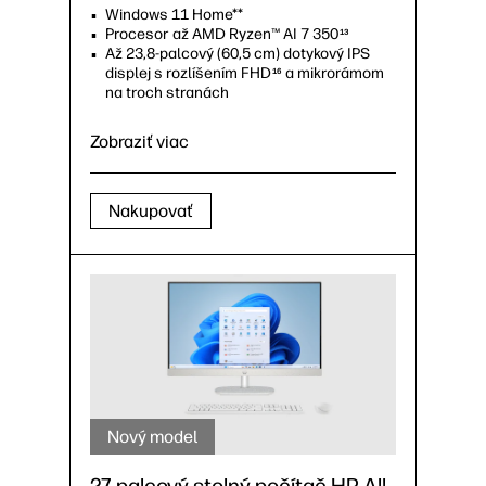
Windows 11 Home**
Procesor až AMD Ryzen™ AI 7 350
13
Až 23,8-palcový (60,5 cm) dotykový IPS
displej s rozlíšením FHD
a mikrorámom
16
na troch stranách
Zobraziť viac
Nakupovať
Nový model
27-palcový stolný počítač HP All-