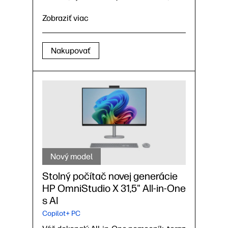
8 jadier, 8 vlákien)
Antireflexný 27-palcový (68,6 cm)
Zobraziť viac
nedotykový IPS displej s rozlíšením
4K
UHD
(3 840 x 2 160), mikrorámom na
18
42
troch stranách, jasom 350 nitov, 99 %
Nakupovať
pokrytím škály sRGB
43
Nový model
Stolný počítač novej generácie
HP OmniStudio X 31,5" All-in-One
s AI
Copilot+ PC