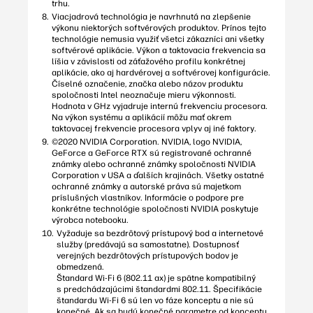
trhu.
Viacjadrová technológia je navrhnutá na zlepšenie
výkonu niektorých softvérových produktov. Prínos tejto
technológie nemusia využiť všetci zákazníci ani všetky
softvérové aplikácie. Výkon a taktovacia frekvencia sa
líšia v závislosti od záťažového profilu konkrétnej
aplikácie, ako aj hardvérovej a softvérovej konfigurácie.
Číselné označenie, značka alebo názov produktu
spoločnosti Intel neoznačuje mieru výkonnosti.
Hodnota v GHz vyjadruje internú frekvenciu procesora.
Na výkon systému a aplikácií môžu mať okrem
taktovacej frekvencie procesora vplyv aj iné faktory.
©2020 NVIDIA Corporation. NVIDIA, logo NVIDIA,
GeForce a GeForce RTX sú registrované ochranné
známky alebo ochranné známky spoločnosti NVIDIA
Corporation v USA a ďalších krajinách. Všetky ostatné
ochranné známky a autorské práva sú majetkom
príslušných vlastníkov. Informácie o podpore pre
konkrétne technológie spoločnosti NVIDIA poskytuje
výrobca notebooku.
Vyžaduje sa bezdrôtový prístupový bod a internetové
služby (predávajú sa samostatne). Dostupnosť
verejných bezdrôtových prístupových bodov je
obmedzená.
Štandard Wi-Fi 6 (802.11 ax) je spätne kompatibilný
s predchádzajúcimi štandardmi 802.11. Špecifikácie
štandardu Wi-Fi 6 sú len vo fáze konceptu a nie sú
konečné. Ak sa budú konečné parametre od konceptu