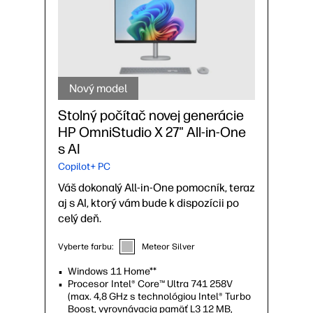
Nový model
Stolný počítač novej generácie
HP OmniStudio X 27" All-in-One
s AI
Copilot+ PC
Váš dokonalý All-in-One pomocník, teraz
aj s AI, ktorý vám bude k dispozícii po
celý deň.
Vyberte farbu:
Meteor Silver
Windows 11 Home**
Procesor Intel® Core™ Ultra 741 258V
(max. 4,8 GHz s technológiou Intel® Turbo
Boost, vyrovnávacia pamäť L3 12 MB,