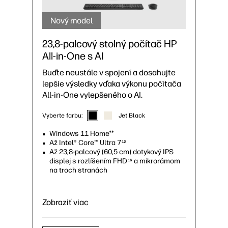
Nový model
23,8-palcový stolný počítač HP
All-in-One s AI
Buďte neustále v spojení a dosahujte
lepšie výsledky vďaka výkonu počítača
All-in-One vylepšeného o AI.
Vyberte farbu:
Jet Black
Windows 11 Home**
Až Intel® Core™ Ultra 7
12
Až 23,8-palcový (60,5 cm) dotykový IPS
displej s rozlíšením FHD
a mikrorámom
16
na troch stranách
Zobraziť viac