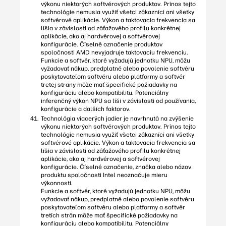
výkonu niektorých softvérových produktov. Prínos tejto
technológie nemusia využiť všetci zákazníci ani všetky
softvérové aplikácie. Výkon a taktovacia frekvencia sa
líšia v závislosti od záťažového profilu konkrétnej
aplikácie, ako aj hardvérovej a softvérovej
konfigurácie. Číselné označenie produktov
spoločnosti AMD nevyjadruje taktovaciu frekvenciu.
Funkcie a softvér, ktoré vyžadujú jednotku NPU, môžu
vyžadovať nákup, predplatné alebo povolenie softvéru
poskytovateľom softvéru alebo platformy a softvér
tretej strany môže mať špecifické požiadavky na
konfiguráciu alebo kompatibilitu. Potenciálny
inferenčný výkon NPU sa líši v závislosti od používania,
konfigurácie a ďalších faktorov.
Technológia viacerých jadier je navrhnutá na zvýšenie
výkonu niektorých softvérových produktov. Prínos tejto
technológie nemusia využiť všetci zákazníci ani všetky
softvérové aplikácie. Výkon a taktovacia frekvencia sa
líšia v závislosti od záťažového profilu konkrétnej
aplikácie, ako aj hardvérovej a softvérovej
konfigurácie. Číselné označenie, značka alebo názov
produktu spoločnosti Intel neoznačuje mieru
výkonnosti.
Funkcie a softvér, ktoré vyžadujú jednotku NPU, môžu
vyžadovať nákup, predplatné alebo povolenie softvéru
poskytovateľom softvéru alebo platformy a softvér
tretích strán môže mať špecifické požiadavky na
konfiguráciu alebo kompatibilitu. Potenciálny