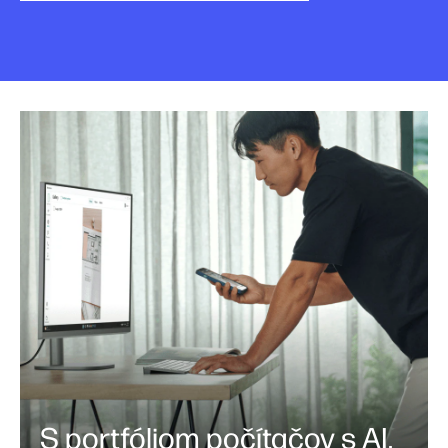
S portfóliom počítačov s AI,