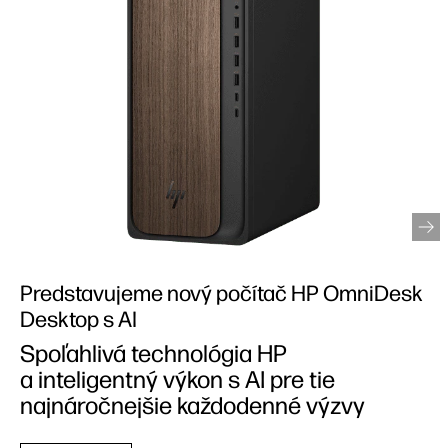
Stolný počítač HP OmniStudio X All-in-One
s AI
Váš dokonalý All-in-One pomocník, teraz
aj s AI, ktorý vám bude k dispozícii po
celý deň.