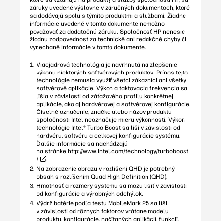
ktoré sa vzťahujú na produkty a služby spoločnosti HP, sú
záruky uvedené výslovne v záručných dokumentoch, ktoré
sa dodávajú spolu s týmito produktmi a službami. Žiadne
informácie uvedené v tomto dokumente nemožno
považovať za dodatočnú záruku. Spoločnosť HP nenesie
žiadnu zodpovednosť za technické ani redakčné chyby či
vynechané informácie v tomto dokumente.
Viacjadrová technológia je navrhnutá na zlepšenie
výkonu niektorých softvérových produktov. Prínos tejto
technológie nemusia využiť všetci zákazníci ani všetky
softvérové aplikácie. Výkon a taktovacia frekvencia sa
líšia v závislosti od záťažového profilu konkrétnej
aplikácie, ako aj hardvérovej a softvérovej konfigurácie.
Číselné označenie, značka alebo názov produktu
spoločnosti Intel neoznačuje mieru výkonnosti. Výkon
technológie Intel® Turbo Boost sa líši v závislosti od
hardvéru, softvéru a celkovej konfigurácie systému.
Ďalšie informácie sa nachádzajú
na stránke
http://www.intel.com/technology/turboboost
/
.
Na zobrazenie obrazu v rozlíšení QHD je potrebný
obsah s rozlíšením Quad High Definition (QHD).
Hmotnosť a rozmery systému sa môžu líšiť v závislosti
od konfigurácie a výrobných odchýlok.
Výdrž batérie podľa testu MobileMark 25 sa líši
v závislosti od rôznych faktorov vrátane modelu
produktu, konfigurácie, načítaných aplikácií, funkcií,