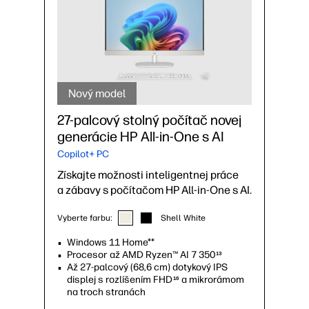
Nový model
27-palcový stolný počítač novej
generácie HP All-in-One s AI
Copilot+ PC
Získajte možnosti inteligentnej práce
a zábavy s počítačom HP All-in-One s AI.
Vyberte farbu:
Shell White
Windows 11 Home**
Procesor až AMD Ryzen™ AI 7 350
13
Až 27-palcový (68,6 cm) dotykový IPS
displej s rozlíšením FHD
a mikrorámom
16
na troch stranách