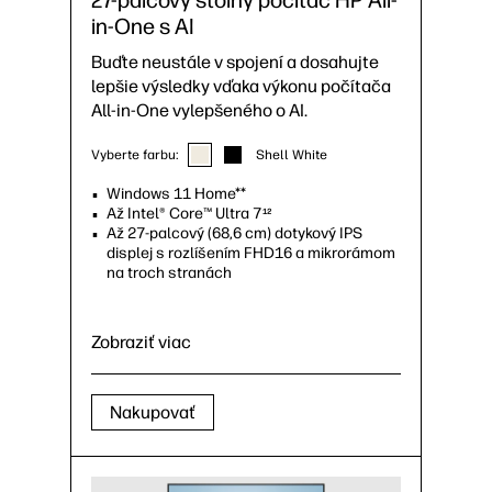
in-One s AI
Buďte neustále v spojení a dosahujte
lepšie výsledky vďaka výkonu počítača
All-in-One vylepšeného o AI.
Vyberte farbu:
Shell White
Windows 11 Home**
Až Intel® Core™ Ultra 7
12
Až 27-palcový (68,6 cm) dotykový IPS
displej s rozlíšením FHD16 a mikrorámom
na troch stranách
Zobraziť viac
Nakupovať