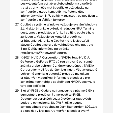
poskytovateľom softvéru alebo platformy a softvér
tretej strany môže mať špecifické požiadavky na
konfiguráciu alebo kompatibilitu. Potenciálny
inferenčný výkon NPU sa líši v závislosti od používania,
konfigurácie a ďalších faktorov.
Copilot v systéme Windows vyžaduje systém Windows
11. Niektoré funkcie vyžadujú jednotku NPU. Termíny
dostupnosti produktov a funkcií sa líšia podľa trhu a
zariadenia. Vyžaduje sa konto Microsoft na
prihlásenie. Ak funkcia Copilot nie je k dispozícii,
kláves Copilot smeruje do vyhľadávacieho nástroja
Bing. Ďalšie informácie na stránke
http://aka.ms/WindowsAIFeatures
©2024 NVIDIA Corporation. NVIDIA, logo NVIDIA,
GeForce a GeForce RTX sú registrované ochranné
známky alebo ochranné známky spoločnosti NVIDIA
Corporation v USA a ďalších krajinách. Všetky ostatné
ochranné známky a autorské práva sú majetkom
príslušných vlastníkov. Informácie o podpore pre
konkrétne technológie spoločnosti NVIDIA poskytuje
výrobca počítača.
Sieť Wi-Fi 6E vyžaduje na fungovanie v pásme 6 GHz
samostatne predávaný smerovač Wi-Fi 6E.
Dostupnosť verejných bezdrôtových prístupových
bodov je obmedzená. Sieť Wi-Fi 6E je spätne
kompatibilná s predchádzajúcim štandardom 802.11 a
k dispozícii v krajinách, v ktorých je podporovaný