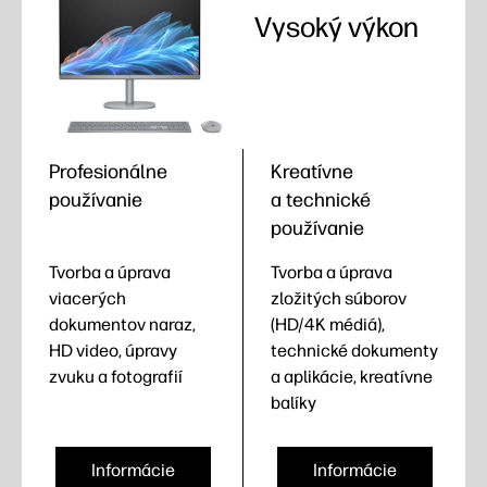
Vysoký výkon
Profesionálne
Kreatívne
používanie
a technické
používanie
Tvorba a úprava
Tvorba a úprava
viacerých
zložitých súborov
dokumentov naraz,
(HD/4K médiá),
HD video, úpravy
technické dokumenty
zvuku a fotografií
a aplikácie, kreatívne
balíky
Informácie
Informácie