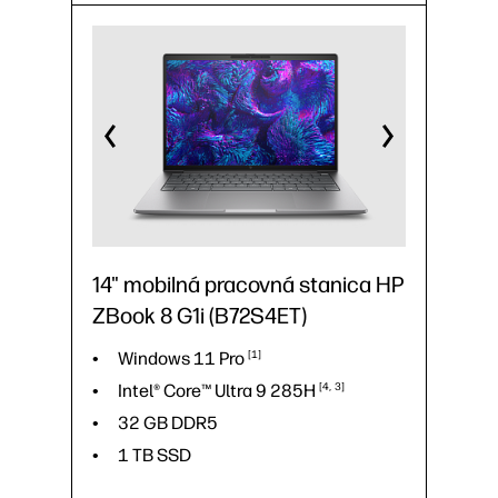
64 GB DDR5
1 TB SSD
16" WQXGA
14" mobilná pracovná stanica HP
ZBook 8 G1i (B72S4ET)
Windows 11
Pro
1
Intel® Core™ Ultra 9
285H
4
3
32 GB DDR5
1 TB SSD