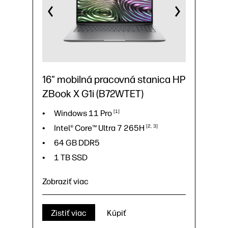
16" mobilná pracovná stanica HP
ZBook X G1i (B72WTET)
Windows 11
Pro
1
Intel® Core™ Ultra 7
265H
2
3
64 GB DDR5
1 TB SSD
Zobraziť viac
Windows 11
Pro
1
Zistiť viac
Kúpiť
Intel® Core™ Ultra 7
265H
2
3