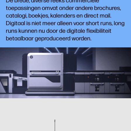
De brede, diverse reeks commerciële
toepassingen omvat onder andere brochures,
catalogi, boekjes, kalenders en direct mail.
Digitaal is niet meer alleen voor short runs, long
runs kunnen nu door de digitale flexibiliteit
betaalbaar geproduceerd worden.