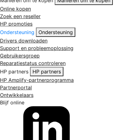
Manieren om te kopen
Manieren om te kopen
Online kopen
Zoek een reseller
HP promoties
Ondersteuning
Ondersteuning
Drivers downloaden
Support en probleemoplossing
Gebruikersgroep
Reparatiestatus controleren
HP partners
HP partners
HP Amplify-partnerprogramma
Partnerportal
Ontwikkelaars
Blijf online