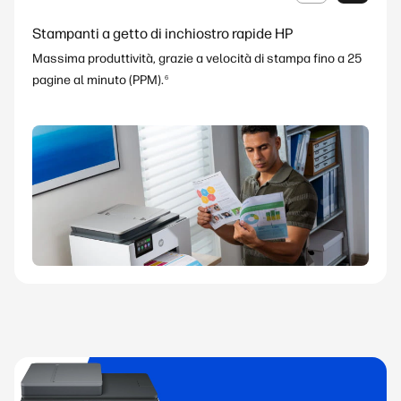
Stampanti a getto di inchiostro rapide HP
9
Massima produttività, grazie a velocità di stampa fino a 25
8
pagine al minuto (PPM).
6
7
Scopri di più