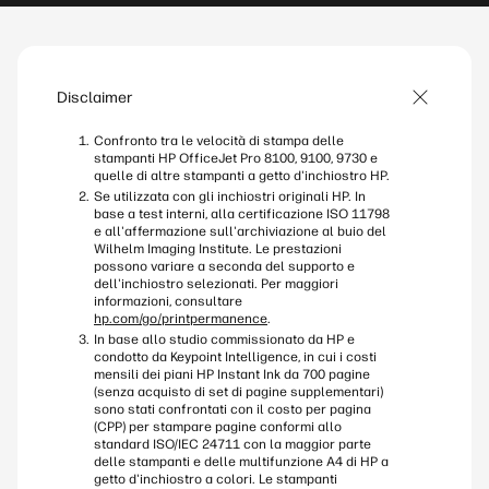
automaticamente l'inchiostro solo quando ne hai
bisono, contribuendo a ridurre le interruzioni
durante la stampa.
Disclaimer
Confronto tra le velocità di stampa delle
stampanti HP OfficeJet Pro 8100, 9100, 9730 e
quelle di altre stampanti a getto d'inchiostro HP.
Se utilizzata con gli inchiostri originali HP. In
base a test interni, alla certificazione ISO 11798
e all'affermazione sull'archiviazione al buio del
Wilhelm Imaging Institute. Le prestazioni
possono variare a seconda del supporto e
dell'inchiostro selezionati. Per maggiori
informazioni, consultare
hp.com/go/printpermanence
.
In base allo studio commissionato da HP e
condotto da Keypoint Intelligence, in cui i costi
mensili dei piani HP Instant Ink da 700 pagine
(senza acquisto di set di pagine supplementari)
sono stati confrontati con il costo per pagina
(CPP) per stampare pagine conformi allo
standard ISO/IEC 24711 con la maggior parte
delle stampanti e delle multifunzione A4 di HP a
getto d'inchiostro a colori. Le stampanti