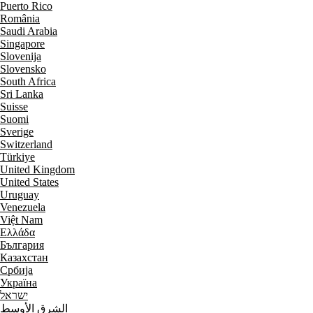
Puerto Rico
România
Saudi Arabia
Singapore
Slovenija
Slovensko
South Africa
Sri Lanka
Suisse
Suomi
Sverige
Switzerland
Türkiye
United Kingdom
United States
Uruguay
Venezuela
Việt Nam
Ελλάδα
България
Казахстан
Србија
Україна
ישראל
الشرق الأوسط