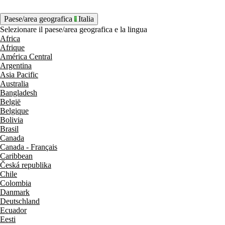
Paese/area geografica
Italia
Selezionare il paese/area geografica e la lingua
Africa
Afrique
América Central
Argentina
Asia Pacific
Australia
Bangladesh
België
Belgique
Bolivia
Brasil
Canada
Canada - Français
Caribbean
Česká republika
Chile
Colombia
Danmark
Deutschland
Ecuador
Eesti