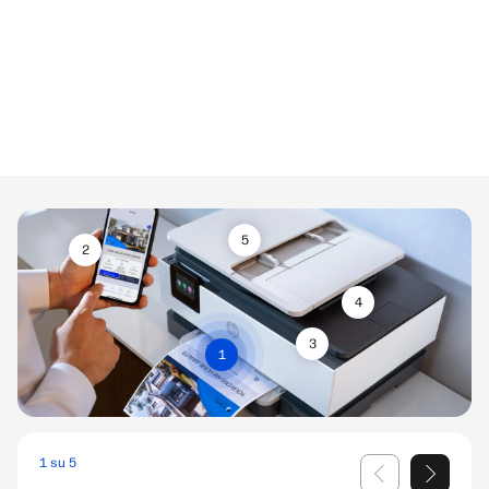
5
2
4
3
1
1 su 5