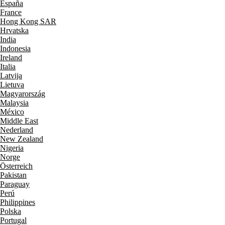
España
France
Hong Kong SAR
Hrvatska
India
Indonesia
Ireland
Italia
Latvija
Lietuva
Magyarország
Malaysia
México
Middle East
Nederland
New Zealand
Nigeria
Norge
Österreich
Pakistan
Paraguay
Perú
Philippines
Polska
Portugal