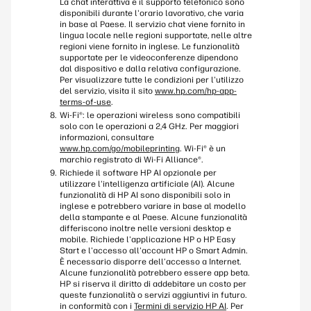
La chat interattiva e il supporto telefonico sono
disponibili durante l'orario lavorativo, che varia
in base al Paese. Il servizio chat viene fornito in
lingua locale nelle regioni supportate, nelle altre
regioni viene fornito in inglese. Le funzionalità
supportate per le videoconferenze dipendono
dal dispositivo e dalla relativa configurazione.
Per visualizzare tutte le condizioni per l'utilizzo
del servizio, visita il sito
www.hp.com/hp-app-
terms-of-use
.
Wi-Fi®: le operazioni wireless sono compatibili
solo con le operazioni a 2,4 GHz. Per maggiori
informazioni, consultare
www.hp.com/go/mobileprinting
. Wi-Fi® è un
marchio registrato di Wi-Fi Alliance®.
Richiede il software HP AI opzionale per
utilizzare l'intelligenza artificiale (AI). Alcune
funzionalità di HP AI sono disponibili solo in
inglese e potrebbero variare in base al modello
della stampante e al Paese. Alcune funzionalità
differiscono inoltre nelle versioni desktop e
mobile. Richiede l'applicazione HP o HP Easy
Start e l'accesso all'account HP o Smart Admin.
È necessario disporre dell’accesso a Internet.
Alcune funzionalità potrebbero essere app beta.
HP si riserva il diritto di addebitare un costo per
queste funzionalità o servizi aggiuntivi in futuro.
in conformità con i
Termini di servizio HP AI
. Per