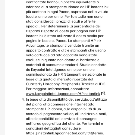
confrontate hanno un prezzo equivalente o
inferiore alla stampante idonea ad HP Instant Ink
più costosa in ogni Paese, espresso nella valuta
locale, anno per anno. Per lo studio non sono
stati considerati i prezzi di saldi e offerte
speciali. Per determinare la percentuale dei
risparmi rispetto al costo per pagina con HP
Instant Ink è stato utilizzato il costo medio per
pagina in base al Paese. Le stampanti HP Ink
Advantage, le stampanti vendute tramite un
apposito contratto e altre stampanti che usano
solo cartucce ad alta capacità sono state
escluse in quanto non dotate di hardware e
materiali di consumo standard. Studio condotto
da Keypoint Intelligence anno per anno e
commissionato da HP. Stampanti selezionate in
base alla quota di mercato riportata dal
Quarterly Hardcopy Peripherals Tracker di IDC.
Per maggiori informazioni, consultare
www.keypointintelligence.com/HPInstantInk
.
In base alla disponibilità del servizio, all’utilizzo
del piano, alla connessione internet alla
stampante HP idonea, alla disponibilità di un
metodo di pagamento valido, all’indirizzo e-mail,
alla disponibilità del servizio di consegna
nell’area geografica del cliente. Per termini e
condizioni dettagliati consultare:
https://instantink.hpconnected.com/it/it/terms.