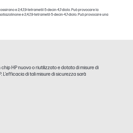
ssirano e 2,4,7,9-tetrametil-5-decin-4,7-diolo. Può provocare la
tiazolinone e 2,4,7,9-tetrametil-5-decin-4,7-diolo. Può provocare una
ip HP nuovo o riutilizzato e dotata di misure di
’efficacia di tali misure di sicurezza sarà