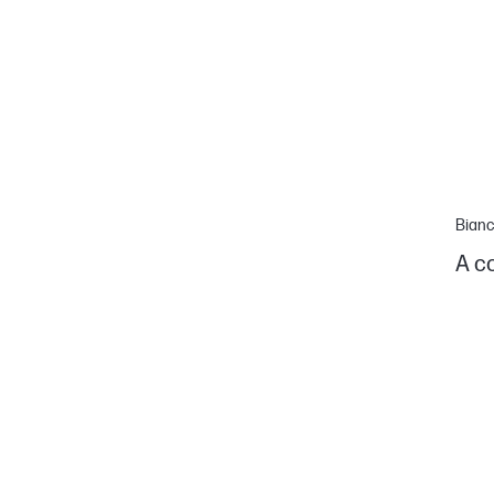
Bianc
A co