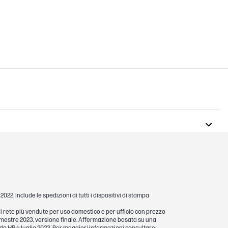
acOS 11 Big Sur; macOS 12 Monterey;
2. Include le spedizioni di tutti i dispositivi di stampa
 15 Sequoia; Linux; Chrome OS
di rete più vendute per uso domestico e per ufficio con prezzo
imestre 2023, versione finale. Affermazione basata su una
acOS 11 Big Sur; macOS 12 Monterey;