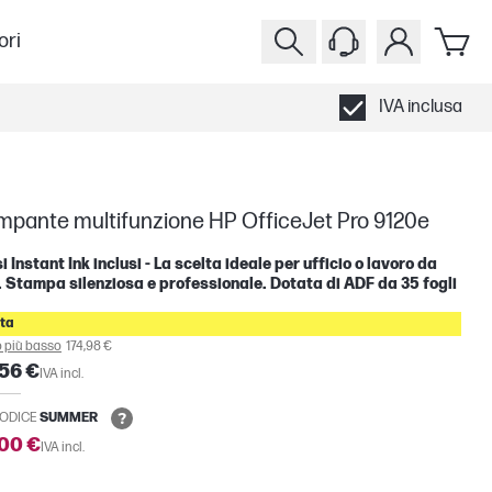
ori
IVA inclusa
mpante multifunzione HP OfficeJet Pro 9120e
i Instant Ink inclusi - La scelta ideale per ufficio o lavoro da
 Stampa silenziosa e professionale. Dotata di ADF da 35 fogli
ta
 più basso
174,98 €
56 €
IVA incl.
ODICE
SUMMER
,00 €
IVA incl.