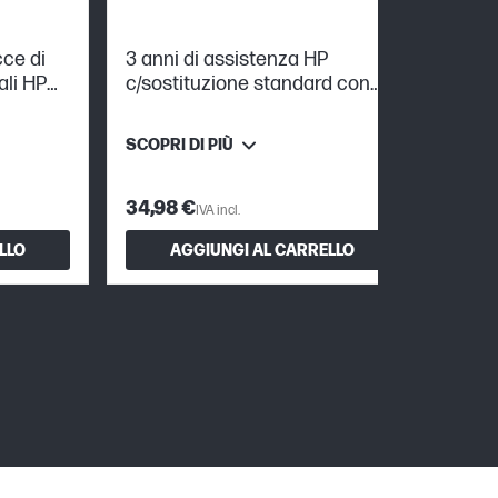
ce di
3 anni di assistenza HP
ali HP
c/sostituzione standard con
care pack per stampanti
Officejet Pro
SCOPRI DI PIÙ
34,98 €
IVA incl.
LLO
AGGIUNGI AL CARRELLO