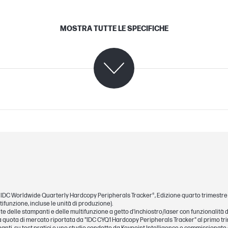
MOSTRA TUTTE LE SPECIFICHE
C08815996 (PDF)
Windows 11; Windows 10; Windows Server; m
in IDC Worldwide Quarterly Hardcopy Peripherals Tracker®, Edizione quarto trimestre 202
macOS 13 Ventura; macOS 14 Sonoma; macOS
tifunzione, incluse le unità di produzione).
te delle stampanti e delle multifunzione a getto d'inchiostro/laser con funzionalità 
la quota di mercato riportata da "IDC CYQ1 Hardcopy Peripherals Tracker" al primo tr
Windows 11; Windows 10; Windows Server; m