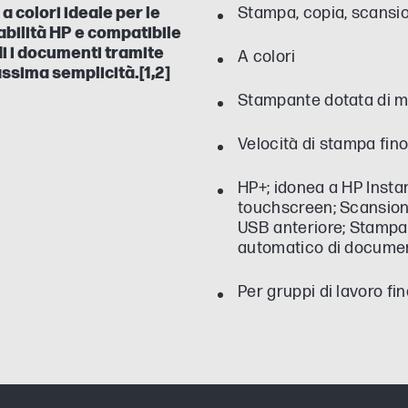
 colori ideale per le
Stampa, copia, scansio
dabilità HP e compatibile
di i documenti tramite
A colori
assima semplicità.[1,2]
Stampante dotata di m
Velocità di stampa fino
HP+; idonea a HP Insta
touchscreen; Scansione
USB anteriore; Stampa 
automatico di documen
Per gruppi di lavoro fi