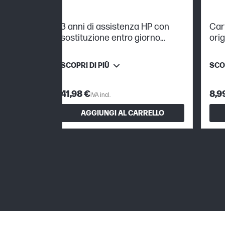
3 anni di assistenza HP con
Car
sostituzione entro giorno
orig
successivo con care pack per
cm,
stampanti Officejet Pro
SCOPRI DI PIÙ
SCOP
41,98 €
8,9
IVA incl.
AGGIUNGI AL CARRELLO