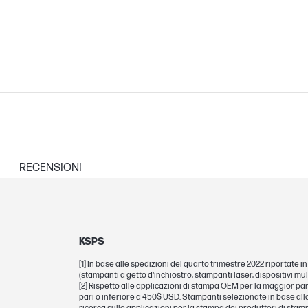
RECENSIONI
SISTEMI OPERATIVI SUPPORTATI
KSPS
Sistemi operativi di rete compatibili
[1] In base alle spedizioni del quarto trimestre 2022 riportate 
(stampanti a getto d'inchiostro, stampanti laser, dispositivi mul
[2] Rispetto alle applicazioni di stampa OEM per la maggior par
pari o inferiore a 450$ USD. Stampanti selezionate in base al
Sistemi operativi compatibili