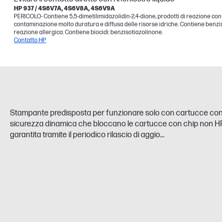
HP 937 / 4S6V7A, 4S6V8A, 4S6V9A
PERICOLO- Contiene 5,5-dimetilimidazolidin-2,4-dione, prodotti di reazione con o
contaminazione molto duratura e diffusa delle risorse idriche. Contiene benziso
reazione allergica. Contiene biocidi: benzisotiazolinone.
Contatto HP
Stampante predisposta per funzionare solo con cartucce con ch
sicurezza dinamica che bloccano le cartucce con chip non HP. L
garantita tramite il periodico rilascio di aggio...