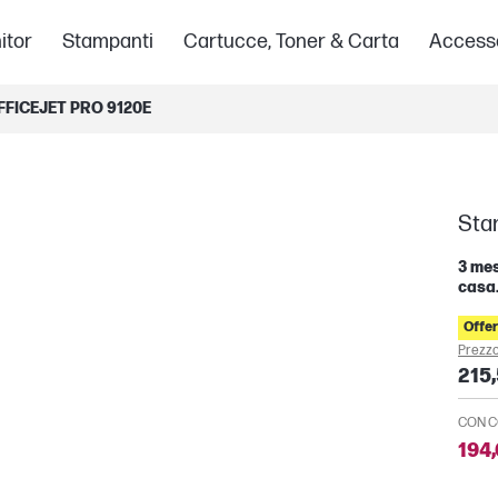
itor
Stampanti
Cartucce, Toner & Carta
Access
FICEJET PRO 9120E
Sta
3 mes
casa.
Offer
Prezzo
215,
CON C
194