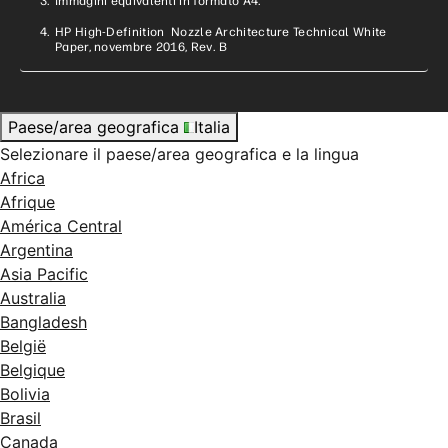
Immagini equivalenti in formato A4.
HP High-Definition Nozzle Architecture Technical White
Paper, novembre 2016, Rev. B
Paese/area geografica
Italia
Selezionare il paese/area geografica e la lingua
Africa
Afrique
América Central
Argentina
Asia Pacific
Australia
Bangladesh
België
Belgique
Bolivia
Brasil
Canada