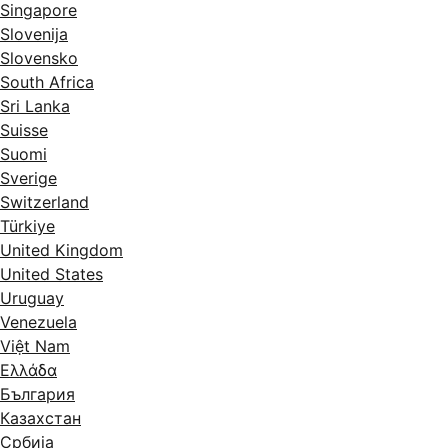
Singapore
Slovenija
Slovensko
South Africa
Sri Lanka
Suisse
Suomi
Sverige
Switzerland
Türkiye
United Kingdom
United States
Uruguay
Venezuela
Việt Nam
Ελλάδα
България
Казахстан
Србија