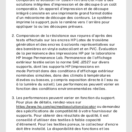
comparant la solution HP Latex Print and Cut Plus à des
solutions intégrées d’impression et de découpe à un coût
comparable. Un appareil d’impression et de découpe
intégré consiste en une imprimante grand format dotée
d’un mécanisme de découpe des contours. Le système
imprime le support, puis le ramène vers l’arrière pour
appliquer la ou les découpes prévues.
Comparaison de la résistance aux rayures d’après des
tests effectués sur les encres HP Latex de troisième
génération et des encres à solvants représentatives sur
des bannières en vinyle autocollant et en PVC. Évaluation
de la permanence des impressions HP par le laboratoire
HP Image Permanence Lab. Permanence de l’affichage
extérieur testée selon la norme SAE J2527 sur divers
supports, dont les supports HP (impressions en
mode Portrait dans des conditions d’affichage extérieur
nominales simulées, dans des climats à températures
élevées ou basses, y compris exposition directe à l’eau ou
à la lumière du soleil). Les performances peuvent varier en
fonction des conditions environnementales réelles.
Les performances peuvent varier en fonction du support.
Pour plus de détails, rendez-vous sur
https://www.hp.com/go/mediasolutionslocator
ou demandez
des spécifications de compatibilité à votre fournisseur de
supports. Pour obtenir des résultats de qualité, il est
conseillé d’utiliser des textiles à faible capacité
d’étirement. Pour les textiles poreux, le collecteur d’encre
doit être installé. La disponibilité des fonctions et les