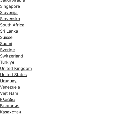
Saudi Arabia
Singapore
Slovenija
Slovensko
South Africa
Sri Lanka
Suisse
Suomi
Sverige
Switzerland
Türkiye
United Kingdom
United States
Uruguay
Venezuela
Việt Nam
Ελλάδα
България
Казахстан