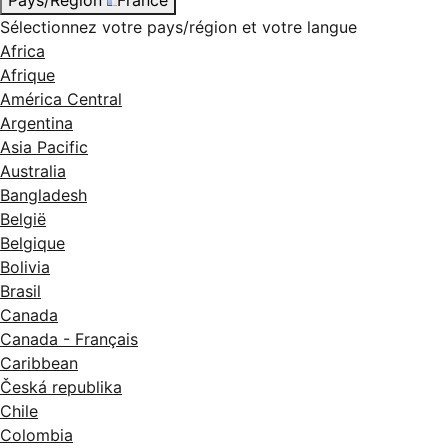
Sélectionnez votre pays/région et votre langue
Africa
Afrique
América Central
Argentina
Asia Pacific
Australia
Bangladesh
België
Belgique
Bolivia
Brasil
Canada
Canada - Français
Caribbean
Česká republika
Chile
Colombia