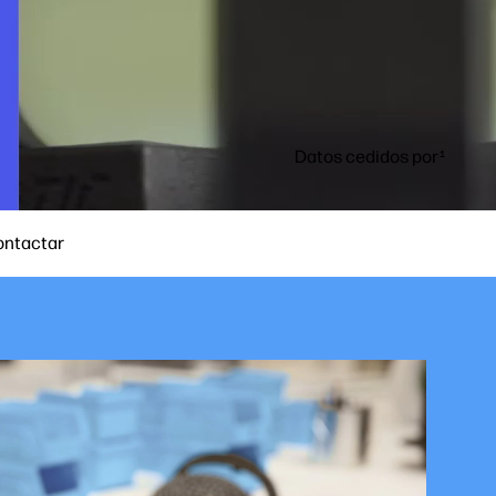
Datos cedidos por
1
ontactar