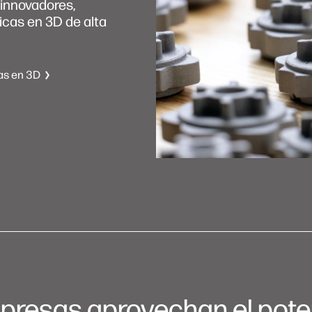
 innovadores,
icas en 3D de alta
as en 3D
resas aprovechan el potenc