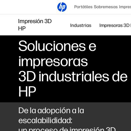
Portátiles
Sobremesas
Impre
Impresión 3D
Industrias
Impresoras 3D
HP
Soluciones e
impresoras
3D industriales de
HP
De la adopción a la
escalabilididad:
un proceso de impresión 3D