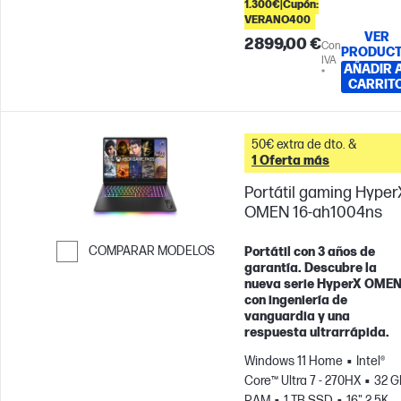
1.300€|Cupón:
VERANO400
VER
2899,00 €
Con
PRODUC
IVA
AÑADIR 
*
CARRIT
50€ extra de dto. &
1 Oferta más
Portátil gaming Hyper
OMEN 16-ah1004ns
COMPARAR MODELOS
Portátil con 3 años de
garantía. Descubre la
Saltar para comparar
nueva serie HyperX OMEN
con ingeniería de
vanguardia y una
respuesta ultrarrápida.
Windows 11 Home
Intel®
Core™ Ultra 7 - 270HX
32 G
RAM
1 TB SSD
16" 2.5K,