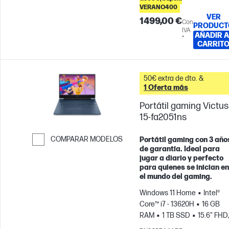
VERANO400
VER
1499,00 €
Con
PRODUCT
IVA
AÑADIR A
*
CARRIT
50€ extra de dto. &
1 Oferta más
Portátil gaming Victus
15-fa2051ns
COMPARAR MODELOS
Portátil gaming con 3 año
de garantía. Ideal para
Saltar para comparar
jugar a diario y perfecto
para quienes se inician en
el mundo del gaming.
Windows 11 Home
Intel®
Core™ i7 - 13620H
16 GB
RAM
1 TB SSD
15.6" FHD,
144Hz
NVIDIA® GeForce