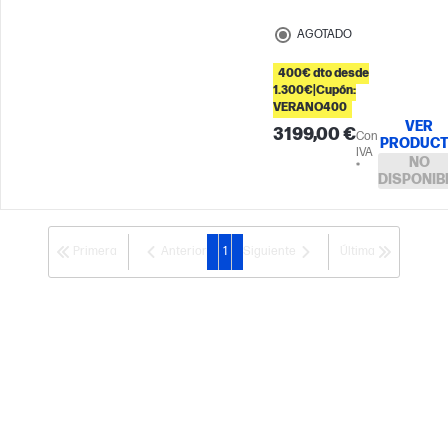
GeForce RTX™ 5080 (16 GB)
AGOTADO
400€ dto desde
1.300€|Cupón:
VERANO400
VER
3199,00 €
Con
PRODUC
IVA
NO
*
DISPONIB
Primera
Anterior
1
Siguiente
Última