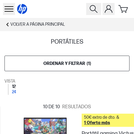
VOLVER A
PÁGINA PRINCIPAL
PORTÁTILES
ORDENAR Y FILTRAR
(
1
)
VISTA
12
24
10
DE 10
RESULTADOS
50€ extra de dto. &
1 Oferta más
Portátil gaming Victus