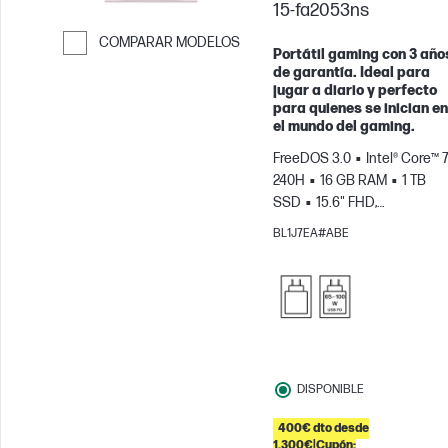
15-fa2053ns
COMPARAR MODELOS
Portátil gaming con 3 año
Saltar para comparar
de garantía. Ideal para
jugar a diario y perfecto
para quienes se inician en
el mundo del gaming.
FreeDOS 3.0
Intel® Core™ 7
240H
16 GB RAM
1 TB
SSD
15.6" FHD,
144Hz
NVIDIA® GeForce
BL1J7EA#ABE
RTX™ 5060 (8 GB)
DISPONIBLE
400€ dto desde
1.300€|Cupón: