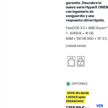
garantía. Descubre la
nueva serie HyperX OMEN
con ingeniería de
vanguardia y una
respuesta ultrarrápida.
FreeDOS 3.0
AMD Ryzen™
7 - 8745HX
16 GB
RAM
512 GB SSD
16" 2.5K
240Hz, 3ms Tiempo de
E09W8EA#ABE
respuesta
NVIDIA®
GeForce RTX™ 5060 (8 GB)
DISPONIBLE
400€ dto desde
1.300€|Cupón:
VERANO400
VER
1748,99 €