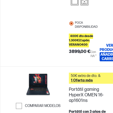
POCA
DISPONIBILIDAD
400€ dto desde
1.300€|Cupón:
VERANO400
VE
PRODU
3899,00 €
Con
AÑADIR
IVA *
CARRI
50€ extra de dto. &
1 Oferta más
Portátil gaming
HyperX OMEN 16-
ap1601ns
COMPARAR MODELOS
Portátil con 3 años de
Saltar para comparar