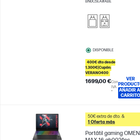
BN0C5EA#ABE
RTX™ 5050 (8 GB)
DISPONIBLE
400€ dto desde
1.300€|Cupón:
VERANO400
VER
1699,00 €
Con
PRODUCT
IVA
AÑADIR A
*
CARRIT
50€ extra de dto. &
1 Oferta más
Portátil gaming OMEN