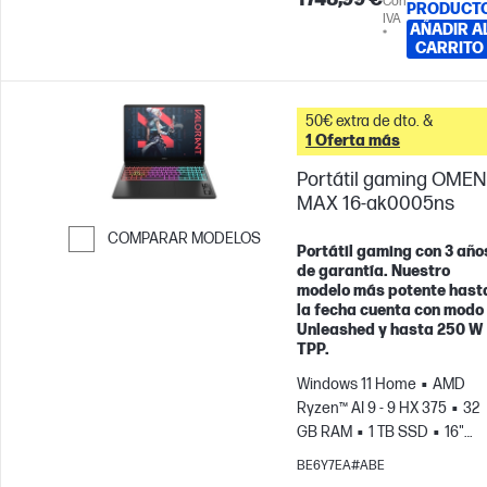
Con
PRODUCT
IVA
AÑADIR A
*
CARRITO
50€ extra de dto. &
1 Oferta más
Portátil gaming OMEN
MAX 16-ak0005ns
COMPARAR MODELOS
Portátil gaming con 3 año
Saltar para comparar
de garantía. Nuestro
modelo más potente hast
la fecha cuenta con modo
Unleashed y hasta 250 W
TPP.
Windows 11 Home
AMD
Ryzen™ AI 9 - 9 HX 375
32
GB RAM
1 TB SSD
16"
WQXGA, 240Hz, 3ms Tiempo
BE6Y7EA#ABE
de respuesta
NVIDIA®