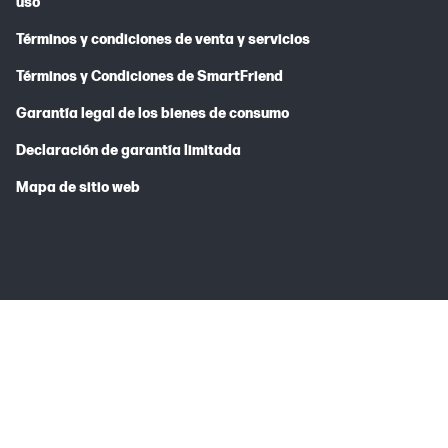
uso
Términos y condiciones de venta y servicios
Términos y Condiciones de SmartFriend
Garantía legal de los bienes de consumo
Declaración de garantía limitada
Mapa de sitio web
* En pedidos menores de 25€ se cargarán 5€ de gastos de envío.
Los precios y la disponibilidad de productos están sujetos a cambio
sin previo aviso. Consulta las especificaciones del producto en las
fichas técnicas. Si el producto cumple la norma EN 55032 Clase A,
pueden producirse interferencias en la recepción de televisión o
radio cuando se utiliza en zonas residenciales (en condiciones
desfavorables). Ten en cuenta que actualmente no enviamos a