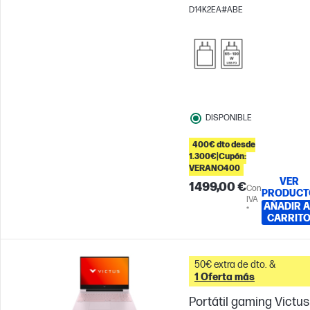
144Hz
NVIDIA® GeForce
D14K2EA#ABE
RTX™ 5050 (8 GB)
DISPONIBLE
400€ dto desde
1.300€|Cupón:
VERANO400
VER
1499,00 €
Con
PRODUCT
IVA
AÑADIR A
*
CARRIT
50€ extra de dto. &
1 Oferta más
Portátil gaming Victus