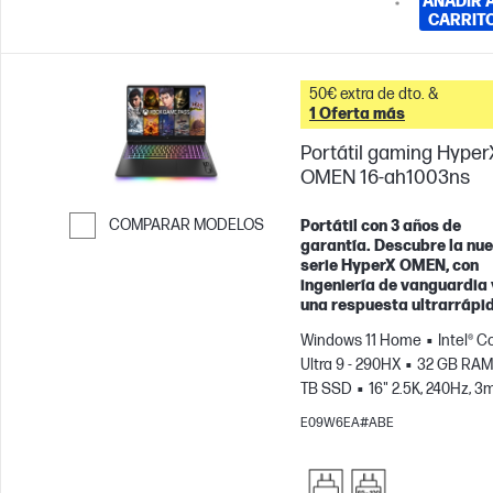
AÑADIR 
*
CARRIT
50€ extra de dto. &
1 Oferta más
Portátil gaming Hyper
OMEN 16-ah1003ns
COMPARAR MODELOS
Portátil con 3 años de
garantía. Descubre la nu
Saltar para comparar
serie HyperX OMEN, con
ingeniería de vanguardia 
una respuesta ultrarrápi
Windows 11 Home
Intel® C
Ultra 9 - 290HX
32 GB RAM
TB SSD
16" 2.5K, 240Hz, 3
Tiempo de respuesta
NVID
E09W6EA#ABE
GeForce RTX™ 5080 (16 GB)