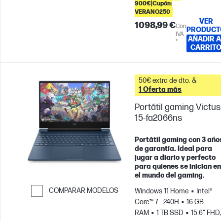
900€|Cupón:
VERANO250
VER
1098,99 €
Con
PRODUCT
IVA
AÑADIR A
*
CARRIT
50€ extra de dto. &
1 Oferta más
Portátil gaming Victus
15-fa2066ns
Portátil gaming con 3 año
de garantía. Ideal para
jugar a diario y perfecto
para quienes se inician en
el mundo del gaming.
COMPARAR MODELOS
Windows 11 Home
Intel®
Core™ 7 - 240H
16 GB
Saltar para comparar
RAM
1 TB SSD
15.6" FHD,