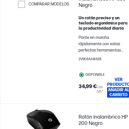
COMPARAR MODELOS
Negro
Saltar para comparar
Un ratón preciso y un
teclado ergonómico para
la productividad diaria
Ponte en marcha
rápidamente con estas
perfectas herramientas
inalámbricas, un ratón
2V9E6AA#ABE
preciso y teclado
ergonómico con todo lo
DISPONIBLE
necesario, incluido un
VER
teclado numérico, hacia
PRODUCT
34,99 €
Con
donde quiera que te lleven
AÑADIR A
IVA *
tus viajes.
CARRITO
Ratón Inalambrico HP
200 Negro