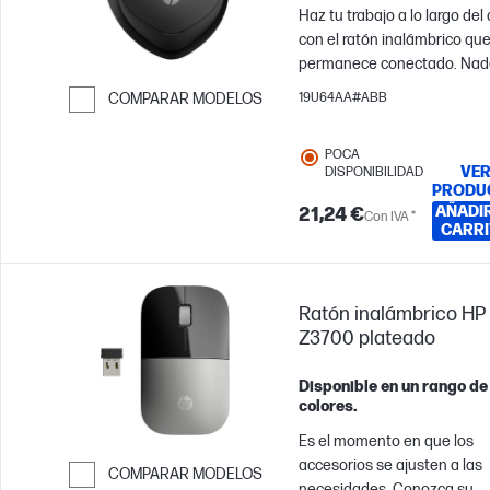
Haz tu trabajo a lo largo del 
con el ratón inalámbrico qu
permanece conectado. Nad
parará tu productividad grac
COMPARAR MODELOS
19U64AA#ABB
al diseño ergonómico y la
Saltar para comparar
duración de la batería de ha
POCA
18 meses[1]. Y gracias al clic
VE
DISPONIBILIDAD
silencioso, sentarás lo mism
PRODU
hacer clic pero sin escuchar 
AÑADIR
21,24 €
Con IVA *
CARRI
ruido. Además, gracias a la
tecnología Blue Optical de H
trabaja sobre cualquier
superficie en cualquier
Ratón inalámbrico HP
momento.
Z3700 plateado
Disponible en un rango de
colores.
Es el momento en que los
accesorios se ajusten a las
COMPARAR MODELOS
necesidades. Conozca su