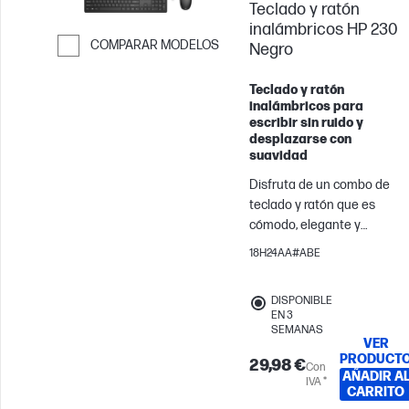
Teclado y ratón
inalámbricos HP 230
COMPARAR MODELOS
Negro
Saltar para comparar
Teclado y ratón
inalámbricos para
escribir sin ruido y
desplazarse con
suavidad
Disfruta de un combo de
teclado y ratón que es
cómodo, elegante y
silencioso. Puedes rendir al
18H24AA#ABE
máximo y ser silencioso al
mismo tiempo. Además,
DISPONIBLE
gracias a los atajos de
EN 3
teclado y a las baterías de
SEMANAS
VER
larga duración, podrás
PRODUCT
29,98 €
mantener la productividad
Con
AÑADIR A
IVA *
durante todo el día.
CARRITO