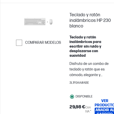
Teclado y ratón
inalámbricos HP 230
blanco
Teclado y ratón
inalámbricos para
COMPARAR MODELOS
escribir sin ruido y
Saltar para comparar
desplazarse con
suavidad
Disfruta de un combo de
teclado y ratón que es
cómodo, elegante y
silencioso. Puedes rendir al
3L1F0AA#ABE
máximo y ser silencioso al
mismo tiempo. Además,
DISPONIBLE
gracias a los atajos de
VER
teclado y a las baterías de
PRODUCT
29,98 €
Con
larga duración, podrás
AÑADIR A
IVA *