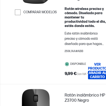
Ratón wireless preciso y
COMPARAR MODELOS
cómodo. Diseñado para
mantener tu
Saltar para comparar
productividad todo el día,
estés donde estés.
Este ratón inalámbrico
preciso y cómodo está
diseñado para que hagas
clic rápidamente y
2S9L1AA#ABB
mantengas tu productivida
todo el día, donde sea que
DISPONIBLE
VER
te haya llevado tu viaje.
PRODUCT
AÑADIR A
9,99 €
Con IVA *
CARRITO
Ratón inalámbrico HP
Z3700 Negro