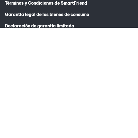
Términos y Condiciones de SmartFriend
Garantía legal de los bienes de consumo
Declaración de garantía limitada
Mapa de sitio web
* En pedidos menores de 25€ se cargarán 5€ de gastos de envío.
Los precios y la disponibilidad de productos están sujetos a cambio
sin previo aviso. Consulta las especificaciones del producto en las
fichas técnicas. Si el producto cumple la norma EN 55032 Clase A,
pueden producirse interferencias en la recepción de televisión o
radio cuando se utiliza en zonas residenciales (en condiciones
desfavorables). Ten en cuenta que actualmente no enviamos a
Islas Canarias, Ceuta y Melilla, internacionalmente o a apartados
de correos.