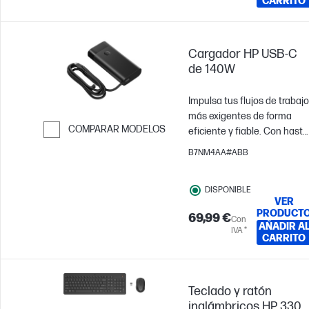
mantener la productividad
CARRITO
durante todo el día.
Cargador HP USB-C
de 140W
Impulsa tus flujos de trabajo
más exigentes de forma
COMPARAR MODELOS
eficiente y fiable. Con hasta
140 W de potencia[1], este
Saltar para comparar
B7NM4AA#ABB
cargador USB-C®
cuidadosamente diseñado
DISPONIBLE
se ha probado con portátile
VER
HP[2] para garantizar que
PRODUCT
69,99 €
Con
pueda satisfacer de manera
AÑADIR A
IVA *
segura las exigencias de tu
CARRITO
día. Trabaja en cualquier
lugar con un diseño portátil.
Teclado y ratón
inalámbricos HP 330