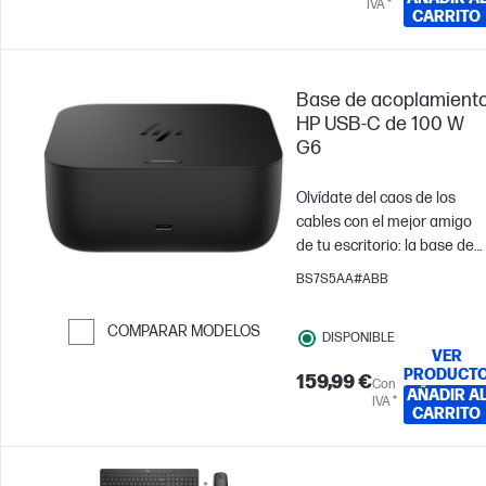
IVA *
CARRITO
Base de acoplamient
HP USB-C de 100 W
G6
Olvídate del caos de los
cables con el mejor amigo
de tu escritorio: la base de
acoplamiento de conexión
BS7S5AA#ABB
HP USB-C® de 100 W G6. Un
cable USB-C[1] conecta tu
COMPARAR MODELOS
DISPONIBLE
ordenador portátil[2] con
VER
Saltar para comparar
todo tu equipo. Todo
PRODUCT
159,99 €
Con
funciona a la perfección con
AÑADIR A
IVA *
más puertos y menos
CARRITO
complicaciones para que
puedas mantenerte
concentrado.