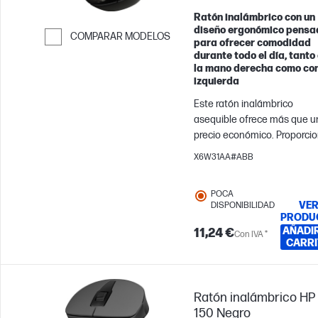
Ratón inalámbrico con un
diseño ergonómico pensa
COMPARAR MODELOS
para ofrecer comodidad
durante todo el día, tanto
Saltar para comparar
la mano derecha como con
izquierda
Este ratón inalámbrico
asequible ofrece más que u
precio económico. Proporci
libertad para crear sin cable
X6W31AA#ABB
que lo limiten. Además, nue
ratón inalámbrico está
POCA
contorneado pensando en
VE
DISPONIBILIDAD
diestros y zurdos por igual, 
PRODU
que pueda aumentar su
AÑADIR
11,24 €
Con IVA *
CARRI
productividad sin esfuerzo.
Nunca había sido tan fácil y
económico pasarse a la
tecnología.
Ratón inalámbrico HP
150 Negro