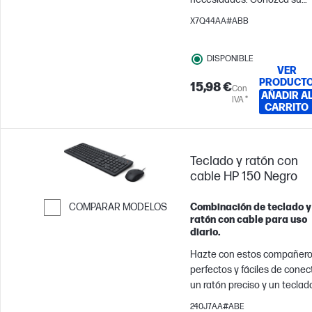
Saltar para comparar
nuevo ratón inalámbrico[1],
X7Q44AA#ABB
cuidadosamente concebido
para llevar al trabajo su
DISPONIBLE
estilo único y elegante. Es
VER
funcional. Es portátil. Está
PRODUCT
15,98 €
Con
de moda. Es para usted.
AÑADIR A
IVA *
CARRITO
Teclado y ratón con
cable HP 150 Negro
Combinación de teclado y
COMPARAR MODELOS
ratón con cable para uso
Saltar para comparar
diario.
Hazte con estos compañer
perfectos y fáciles de conect
un ratón preciso y un teclad
ergonómico con todas las
240J7AA#ABE