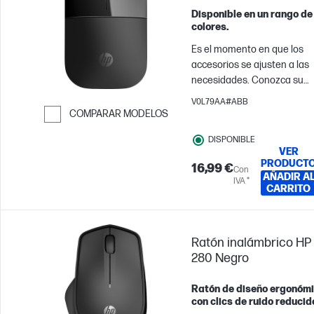
Disponible en un rango de
colores.
Es el momento en que los
accesorios se ajusten a las
necesidades. Conozca su
nuevo ratón inalámbrico[1],
V0L79AA#ABB
cuidadosamente concebido
COMPARAR MODELOS
para llevar al trabajo su
Saltar para comparar
DISPONIBLE
estilo único y elegante. Es
VER
funcional. Es portátil. Está
PRODUCT
16,99 €
Con
de moda. Es para usted.
AÑADIR A
IVA *
CARRITO
Ratón inalámbrico HP
280 Negro
Ratón de diseño ergonóm
con clics de ruido reducid