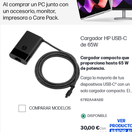
Cargador HP USB-C
de 65W
Cargador compacto que
proporciona hasta 65 W
de potencia.
Carga la mayoría de tus
dispositivos USB-C® con un
solo cargador compacto. El
cargador para portátil USB-
671R2AA#ABB
C de 65 W HP te permite
COMPARAR MODELOS
cargar prácticamente
DISPONIBLE
Saltar para comparar
cualquier dispositivo USB-
VER
C®.
PRODUCT
30,00 €
Con
AÑADIR A