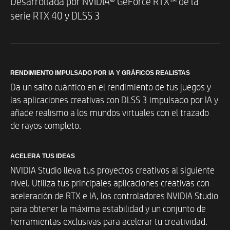
Desarrollada por NVIDIA® GeForce RTX™ de la
Ranuras de memoria
serie RTX 40 y DLSS 3
2
Almacenamiento
RENDIMIENTO IMPULSADO POR IA Y GRÁFICOS REALISTAS
SSD de hasta 1 TB PCIe® Gen4 NVMe™ TLC M.2
Da un salto cuántico en el rendimiento de tus juegos y
las aplicaciones creativas con DLSS 3 impulsado por IA y
añade realismo a los mundos virtuales con el trazado
Sistemas operativos
de rayos completo.
Windows® 11
ACELERA TUS IDEAS
* No todas las características están disponibles en todas
NVIDIA Studio lleva tus proyectos creativos al siguiente
las ediciones o versiones de Windows. Los sistemas
nivel. Utiliza tus principales aplicaciones creativas con
pueden requerir hardware, controladores, software o
aceleración de RTX e IA, los controladores NVIDIA Studio
BIOS actualizados o adquiridos por separado
para aprovechar al máximo la funcionalidad de Windows.
para obtener la máxima estabilidad y un conjunto de
Windows se actualiza y habilita automáticamente. Se
herramientas exclusivas para acelerar tu creatividad.
requiere Internet de alta velocidad y una cuenta de