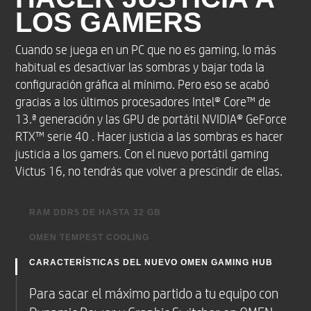
En caso contrario, Bluetooth® 5.3 funcionará como
LOS GAMERS
Bluetooth® 5.2 o inferior.
Cuando se juega en un PC que no es gaming, lo más
Soportes digitales
habitual es desactivar las sombras y bajar toda la
configuración gráfica al mínimo. Pero eso se acabó
N/D
gracias a los últimos procesadores Intel® Core™ de
13.ª generación y las GPU de portátil NVIDIA® GeForce
RTX™ serie 40 . Hacer justicia a las sombras es hacer
Sonido
justicia a los gamers. Con el nuevo portátil gaming
Audio de Bang & Olufsen con dos altavoces y HP
Victus 16, no tendrás que volver a prescindir de ellas.
Audio Boost 1.0
RAM DDR5 DE HASTA 32 GB
Teclado integrado
OMEN TEMPEST COOLING
Con lo exigentes que son hoy en día los nuevos
juegos en cuanto a memoria, agradecerás cada
CARACTERÍSTICAS DEL NUEVO OMEN GAMING HUB
Teclado de tamaño completo, con
Por primera vez, Victus ha evolucionado sus
kilobyte de nuestra nueva memoria RAM 32 GB
hasta retroiluminación RGB en 1 zona, de
capacidades de refrigeración mediante la
Para sacar el máximo partido a tu equipo con
color blanco cerámico y con teclado numérico
DDR
revolucionaria tecnología Tempest Cooling de