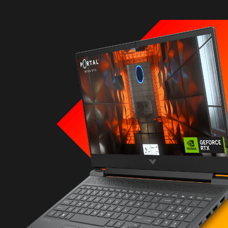
Procesador
Intel® Core™ i7-13700H (hasta 5,0 GHz con
tecnología Intel® Turbo Boost)
* Multi-core se ha diseñado para mejorar el rendimiento
de determinados productos de software. No todos los
clientes ni aplicaciones de software
se beneficiarán necesariamente del uso de esta
tecnología. El rendimiento y la frecuencia del reloj
variarán en función de la carga de trabajo de las
aplicaciones, así como de las configuraciones de
hardware y software. La numeración, marca o nombre
de Intel no constituye una medida que indique un
rendimiento superior.
* El rendimiento de Intel® Turbo Boost varía en función
del hardware, el software y la configuración general del
sistema. Consulta
http://www.intel.com/technology/turboboost/
para
obtener más información.