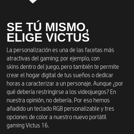
Charge, utiliza un cable estándar con protocolo de carga
USB o un adaptador de cable con un dispositivo externo.
* Para lograr un rendimiento y una capacidad de carga
óptimos mientras se juega o se renderiza, utiliza el
SE TÚ MISMO,
adaptador de alimentación que se suministra con el
equipo. Puedes utilizar el adaptador Type-C de
ELIGE VICTUS
100 W/20 V o el cargador portátil al ejecutar tareas
poco exigentes. El sistema de carga en apagado solo es
La personalización es una de las facetas más
compatible con un cargador portátil o adaptador Type-C
de 20 V.
atractivas del gaming; por ejemplo, con
skins dentro del juego, pero también te permite
crear el hogar digital de tus sueños o dedicar
horas a caracterizar a un personaje. Aunque ¿por
qué debería restringirse a los videojuegos? En
nuestra opinión, no debería. Por eso hemos
añadido un teclado RGB personalizable y tres
opciones de color a nuestro nuevo portátil
gaming Victus 16.