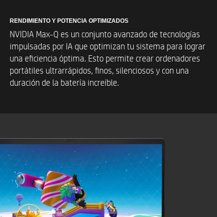
Microsoft. Se pueden aplicar tarifas de proveedores de
servicios de Internet y, con el tiempo, requisitos
RENDIMIENTO Y POTENCIA OPTIMIZADOS
adicionales para las actualizaciones.
Consulta
http://www.windows.com
/
.
NVIDIA Max-Q es un conjunto avanzado de tecnologías
impulsadas por IA que optimizan tu sistema para lograr
una eficiencia óptima. Esto permite crear ordenadores
Pantalla
portátiles ultrarrápidos, finos, silenciosos y con una
duración de la batería increíble.
Hasta 16,1 pulg., QHD (2560 x 1440), 240
Hz, tiempo de respuesta de 3 ms,
IPS, microborde, antirreflectante, Low Blue
Light, 300 nits, 100 % sRGB
Se requiere contenido QHD (definición Quad
High) para ver imágenes en QHD.
* Todas las especificaciones de rendimiento representan
las especificaciones típicas que ofrecen los fabricantes
de componentes de HP; el rendimiento real puede ser
superior o inferior.