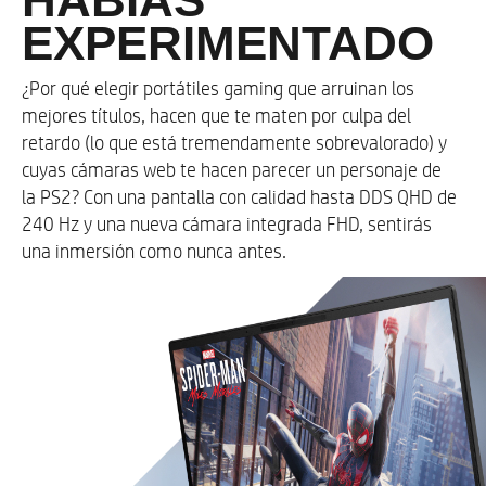
HP Imagepad compatible con la función multitáctil
EXPERIMENTADO
Puertos de E/S externos traseros
¿Por qué elegir portátiles gaming que arruinan los
mejores títulos, hacen que te maten por culpa del
1 USB Type-A con velocidad de señal de 5 Gbps
retardo (lo que está tremendamente sobrevalorado) y
(HP Sleep and Charge)
cuyas cámaras web te hacen parecer un personaje de
1 USB Type-A con velocidad de señal de 5 Gbps
la PS2? Con una pantalla con calidad hasta DDS QHD de
2 Thunderbolt™ 4 con USB Type-C® con
240 Hz y una nueva cámara integrada FHD, sentirás
velocidad de señal de 40 Gbps (suministro de
una inmersión como nunca antes.
energía por USB, DisplayPort™ 1.4, HP Sleep
and Charge)
HDMI 2.1
EXENCIONES DE RESPONSABILIDAD:
* Para conseguir mejores resultados con HP Sleep and
Charge, utiliza un cable estándar con protocolo de carga
USB o un adaptador de cable con un dispositivo externo.
* Para lograr un rendimiento y una capacidad de carga