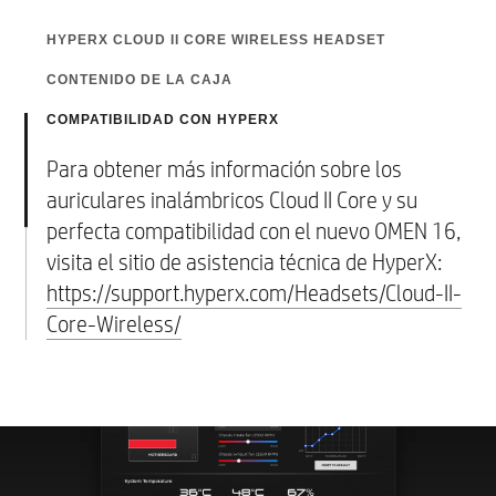
HYPERX CLOUD II CORE WIRELESS HEADSET
CONTENIDO DE LA CAJA
Con una baja latencia de 2,4 GHz, hasta 80
horas de duración de la batería y la comodidad
COMPATIBILIDAD CON HYPERX
Nuevo ordenador portátil OMEN 16 para gaming
de la espuma viscoelástica, los auriculares
Adaptador CA de alimentación inteligente con hasta 280 W
Para obtener más información sobre los
inalámbricos Cloud II Core son el complemento
Auriculares inalámbricos HyperX Cloud II Core
auriculares inalámbricos Cloud II Core y su
perfecto para tu nuevo OMEN 16
Cable de carga y micrófono desmontable
perfecta compatibilidad con el nuevo OMEN 16,
visita el sitio de asistencia técnica de HyperX:
https://support.hyperx.com/Headsets/Cloud-II-
Core-Wireless/