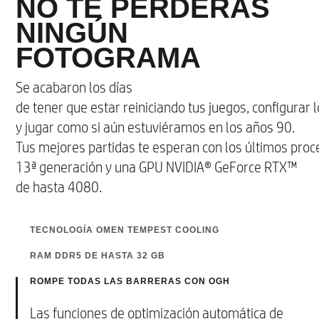
NO TE PERDERÁS
microborde, antirreflejos
NINGÚN
• QHD de hasta (2560 x 1440), 300 nits, 100
FOTOGRAMA
% sRGB
• Hasta 240 Hz, tiempo de respuesta de hasta
Se acabaron los días
3 ms
de tener que estar reiniciando tus juegos, configurar
• Capacidad de hasta Low Blue Light
y jugar como si aún estuviéramos en los años 90.
* Todas las especificaciones de rendimiento representan las espec
Tus mejores partidas te esperan con los últimos proc
HP; el rendimiento real puede ser superior o inferior.
13ª generación y una GPU NVIDIA® GeForce RTX™
de hasta 4080.
Opciones de color
Negro sombra
TECNOLOGÍA OMEN TEMPEST COOLING
RAM DDR5 DE HASTA 32 GB
Nuevo diseño de la parte trasera para disponer
incluso de más espacio interno, porque cuando
ROMPE TODAS LAS BARRERAS CON OGH
Con lo exigentes que son hoy en día los nuevos
Conectividad inalámbrica
tu equipo respira con facilidad, tú también lo
juegos en cuanto a memoria, agradecerás cada
Las funciones de optimización automática de