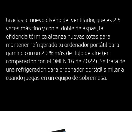
(GDDR6 de 12 GB dedicada)
El voltaje máximo varía en función del
Gracias al nuevo diseño del ventilador, que es 2,5
hardware, el software, la configuración general
veces más fino y con el doble de aspas, la
del sistema, los ajustes y la carga de trabajo.
eficiencia térmica alcanza nuevas cotas para
mantener refrigerado tu ordenador portátil para
Memoria
gaming con un 29 % más de flujo de aire (en
comparación con el OMEN 16 de 2022). Se trata de
RAM DDR5-5600 MHz 32 GB (2 x 16 GB)
una refrigeración para ordenador portátil similar a
cuando juegas en un equipo de sobremesa.
Ranuras de memoria
2
Almacenamiento