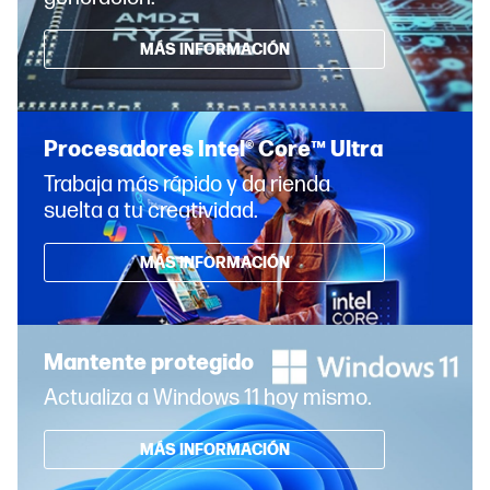
MÁS INFORMACIÓN
Procesadores Intel® Core™ Ultra
Trabaja más rápido y da rienda
suelta a tu creatividad.
MÁS INFORMACIÓN
Mantente protegido
Actualiza a Windows 11 hoy mismo.
MÁS INFORMACIÓN