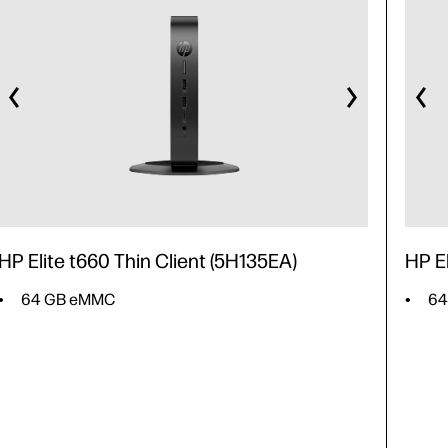
HP Elite t660 Thin Client (5H135EA)
HP El
64 GB eMMC
64