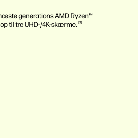
 næste generations AMD Ryzen™
op til tre
UHD-/4K-skærme.
3