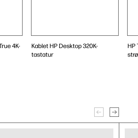
True 4K-
Kablet HP Desktop 320K-
HP 
tastatur
str