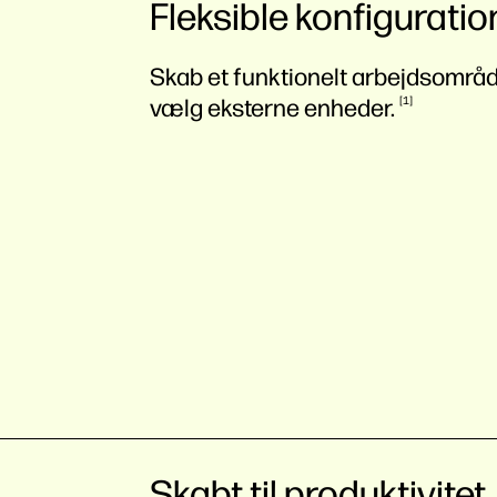
Fleksible konfiguratio
Skab et funktionelt arbejdsområ
vælg eksterne
enheder.
1
Skabt til produktivitet