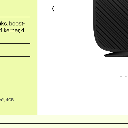
ks. boost-
4 kerner, 4
en™, 4GB