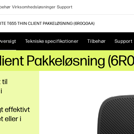
lbehør
Virksomhedsløsninger
Support
LITE T655 THIN CLIENT PAKKELØSNING (6R0Q0AA)
versigt
Tekniske specifikationer
Tilbehør
Support
Client Pakkeløsning (6
til
i
t effektivt
 eller i