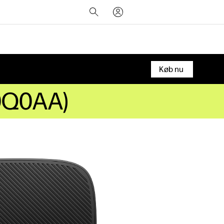
Køb nu
R0Q0AA)