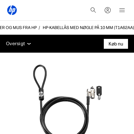
ER OG MUS FRA HP
HP-KABELLÅS MED NØGLE PÅ 10 MM (T1A62AA)
Oversigt
Tekniske specifikationer
Tilbehør
Supp
Oversigt
Køb nu
Oversigt
Tekniske specifikationer
Tilbehør
Support