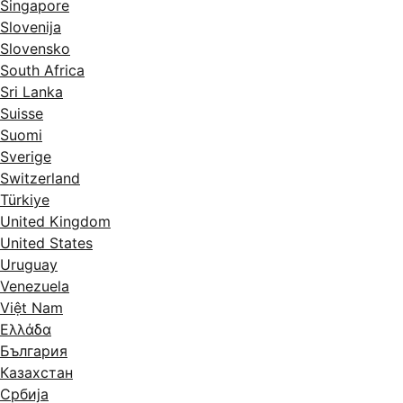
Singapore
Slovenija
Slovensko
South Africa
Sri Lanka
Suisse
Suomi
Sverige
Switzerland
Türkiye
United Kingdom
United States
Uruguay
Venezuela
Việt Nam
Ελλάδα
България
Казахстан
Србија