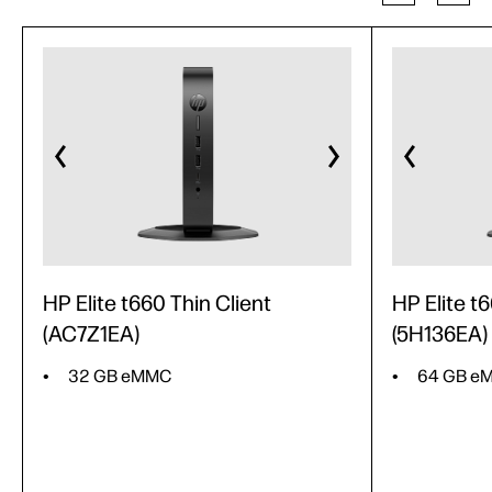
HP Elite t660 Thin Client
HP Elite t
(AC7Z1EA)
(5H136EA)
32 GB eMMC
64 GB e