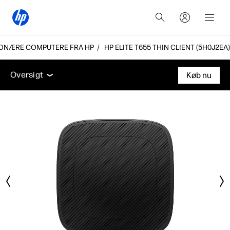
TIONÆRE COMPUTERE FRA HP
HP ELITE T655 THIN CLIENT (5H0J2EA)
Oversigt
Tekniske specifikationer
Tilbehør
Supp
Oversigt
Køb nu
Oversigt
Tekniske specifikationer
Tilbehør
Support