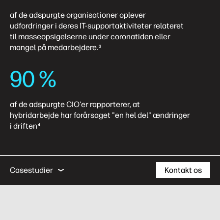
af de adspurgte organisationer oplever
udfordringer i deres IT-supportaktiviteter relateret
til masseopsigelserne under coronatiden eller
mangel på medarbejdere.
3
90 %
af de adspurgte CIO'er rapporterer, at
hybridarbejde har forårsaget "en hel del" ændringer
i driften
4
IT-indsigt
Virksomhedsresultater
Servicer
Casestudier
Kontakt os
IT-indsigt