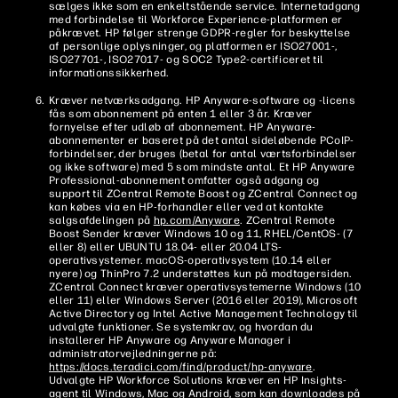
sælges ikke som en enkeltstående service. Internetadgang
med forbindelse til Workforce Experience-platformen er
påkrævet. HP følger strenge GDPR-regler for beskyttelse
af personlige oplysninger, og platformen er ISO27001-,
ISO27701-, ISO27017- og SOC2 Type2-certificeret til
informationssikkerhed.
Kræver netværksadgang. HP Anyware-software og -licens
fås som abonnement på enten 1 eller 3 år. Kræver
fornyelse efter udløb af abonnement. HP Anyware-
abonnementer er baseret på det antal sideløbende PCoIP-
forbindelser, der bruges (betal for antal værtsforbindelser
og ikke software) med 5 som mindste antal. Et HP Anyware
Professional-abonnement omfatter også adgang og
support til ZCentral Remote Boost og ZCentral Connect og
kan købes via en HP-forhandler eller ved at kontakte
salgsafdelingen på
hp.com/Anyware
. ZCentral Remote
Boost Sender kræver Windows 10 og 11, RHEL/CentOS- (7
eller 8) eller UBUNTU 18.04- eller 20.04 LTS-
operativsystemer. macOS-operativsystem (10.14 eller
nyere) og ThinPro 7.2 understøttes kun på modtagersiden.
ZCentral Connect kræver operativsystemerne Windows (10
eller 11) eller Windows Server (2016 eller 2019), Microsoft
Active Directory og Intel Active Management Technology til
udvalgte funktioner. Se systemkrav, og hvordan du
installerer HP Anyware og Anyware Manager i
administratorvejledningerne på:
https://docs.teradici.com/find/product/hp-anyware
.
Udvalgte HP Workforce Solutions kræver en HP Insights-
agent til Windows, Mac og Android, som kan downloades på