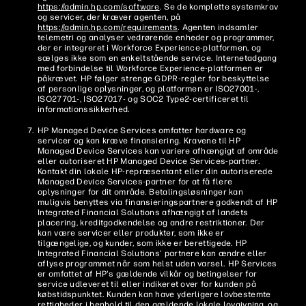
https://admin.hp.com/software
. Se de komplette systemkrav
og servicer, der kræver agenten, på
https://admin.hp.com/requirements
. Agenten indsamler
telemetri og analyser vedrørende enheder og programmer,
der er integreret i Workforce Experience-platformen, og
sælges ikke som en enkeltstående service. Internetadgang
med forbindelse til Workforce Experience-platformen er
påkrævet. HP følger strenge GDPR-regler for beskyttelse
af personlige oplysninger, og platformen er ISO27001-,
ISO27701-, ISO27017- og SOC2 Type2-certificeret til
informationssikkerhed.
HP Managed Device Services omfatter hardware og
servicer og kan kræve finansiering. Kravene til HP
Managed Device Services kan variere afhængigt af område
eller autoriseret HP Managed Device Services-partner.
Kontakt din lokale HP-repræsentant eller din autoriserede
Managed Device Services-partner for at få flere
oplysninger for dit område. Betalingsløsninger kan
muligvis benyttes via finansieringspartnere godkendt af HP
Integrated Financial Solutions afhængigt af landets
placering, kreditgodkendelse og andre restriktioner. Der
kan være servicer eller produkter, som ikke er
tilgængelige, og kunder, som ikke er berettigede. HP
Integrated Financial Solutions’ partnere kan ændre eller
aflyse programmet når som helst uden varsel. HP Services
er omfattet af HP's gældende vilkår og betingelser for
service udleveret til eller indikeret over for kunden på
købstidspunktet. Kunden kan have yderligere lovbestemte
rettigheder i henhold til den gældende lokale lovgivning, og