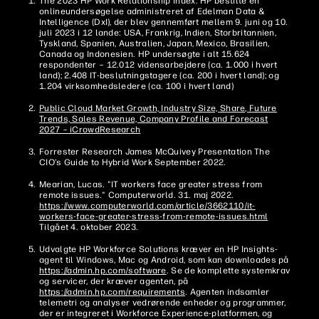
The 2023 HP Work Relationship Index: HP bestilte en
onlineundersøgelse administreret af Edelman Data &
Intelligence (DxI), der blev gennemført mellem 9. juni og 10.
juli 2023 i 12 lande: USA, Frankrig, Indien, Storbritannien,
Tyskland, Spanien, Australien, Japan, Mexico, Brasilien,
Canada og Indonesien. HP undersøgte i alt 15.624
respondenter – 12.012 vidensarbejdere (ca. 1.000 i hvert
land); 2.408 IT-beslutningstagere (ca. 200 i hvert land); og
1.204 virksomhedsledere (ca. 100 i hvert land)
Public Cloud Market Growth, Industry Size, Share, Future
Trends, Sales Revenue, Company Profile and Forecast
2027 – iCrowdResearch
Forrester Research James McQuivey Presentation The
CIO’s Guide to Hybrid Work September 2022.
Mearian, Lucas. "IT workers face greater stress from
remote issues." Computerworld. 31. maj 2022.
https://www.computerworld.com/article/3662110/it-
workers-face-greater-stress-from-remote-issues.html
Tilgået 4. oktober 2023.
Udvalgte HP Workforce Solutions kræver en HP Insights-
agent til Windows, Mac og Android, som kan downloades på
https://admin.hp.com/software
. Se de komplette systemkrav
og servicer, der kræver agenten, på
https://admin.hp.com/requirements
. Agenten indsamler
telemetri og analyser vedrørende enheder og programmer,
der er integreret i Workforce Experience-platformen, og