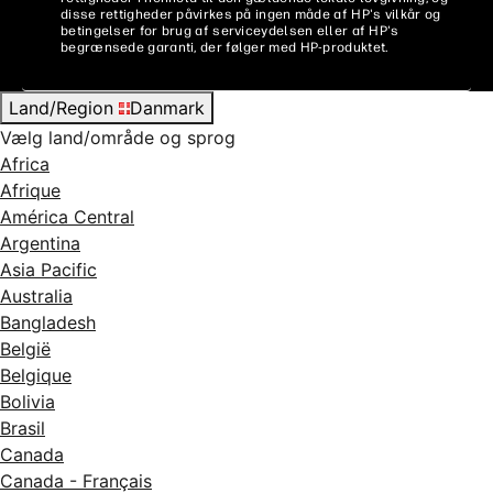
disse rettigheder påvirkes på ingen måde af HP's vilkår og
betingelser for brug af serviceydelsen eller af HP's
begrænsede garanti, der følger med HP-produktet.
Land/Region
Danmark
Vælg land/område og sprog
Africa
Afrique
América Central
Argentina
Asia Pacific
Australia
Bangladesh
België
Belgique
Bolivia
Brasil
Canada
Canada - Français