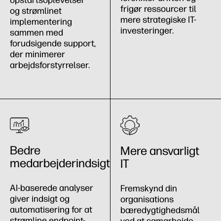
frigør ressourcer til
og strømlinet
mere strategiske IT-
implementering
investeringer.
sammen med
forudsigende support,
der minimerer
arbejdsforstyrrelser.
Bedre
Mere ansvarligt
medarbejderindsigt
IT
AI-baserede analyser
Fremskynd din
giver indsigt og
organisations
automatisering for at
bæredygtighedsmål
strømline endpoint-
ved at samarbejde